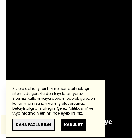
Sizlere daha iyi bir hizmet sunabilmek için
sitemizde çerezlerden faydalanıyoruz.
Sitemizi kullanmaya devam ederek çerezleri
Powered by
Translate
kullanmamıza izin vermiş oluyorsunuz.
Oray Eğin
Detaylı bilgi almak için
‘Çerez Politikasını’
ve
‘Aydınlatma Metnini’
inceleyebilirsiniz.
Bu çeviride
Google Translete
kullanılmıştır.
Tanıdığım kadarıyla Kanye
Anlam ve çeviri hatalarından
haberturk.com
DAHA FAZLA BİLGİ
KABUL ET
sorumlu değildir.
Giriş:
04 Haziran 2026 - 13:37