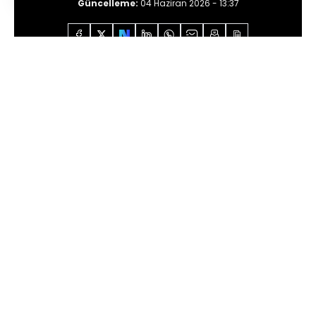
Güncelleme:
04 Haziran 2026 - 13:37
Anasayfa
Özel İçerikler
Oray Eğin
Tanıdığım
kadarıyla Kanye
Sesli Dinle
0:00
/
10:07
Zamanların en iyisiydi, zamanların en
kötüsüydü. Visvim mokasenlerin,
Riccardo
Tisci
’nin Givenchy marka rottweiler
baskılı t-shirt’lerinin, evde turşu yapmanın,
sakal uzatmanın, oduncu gömleklerinin,
organik tarımın, ‘sous vide’ pişirme
tekniğinin, Brooklyn’e taşınmanın, erkekler
için
“Entourage”
kızlar için
“Girls”
dizilerinin, hafta sonu Miami seyahatlerinin,