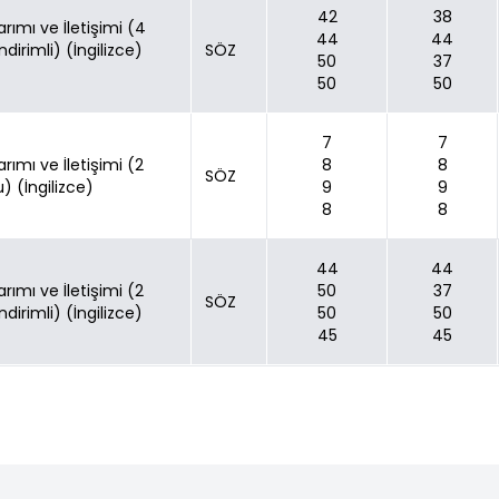
42
38
ımı ve İletişimi (4
44
44
İndirimli) (İngilizce)
SÖZ
50
37
50
50
7
7
ımı ve İletişimi (2
8
8
SÖZ
lu) (İngilizce)
9
9
8
8
44
44
ımı ve İletişimi (2
50
37
SÖZ
İndirimli) (İngilizce)
50
50
45
45