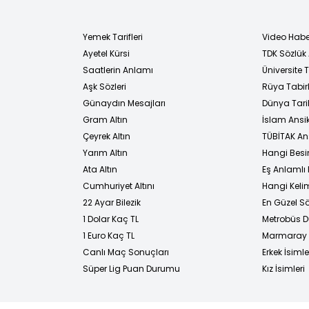
Yemek Tarifleri
Video Habe
Ayetel Kürsi
TDK Sözlük
i
Saatlerin Anlamı
Üniversite
Aşk Sözleri
Rüya Tabirl
Günaydın Mesajları
Dünya Tarih
Gram Altın
İslam Ansi
Çeyrek Altın
TÜBİTAK An
Yarım Altın
Hangi Besi
Ata Altın
Eş Anlamlı 
Cumhuriyet Altını
Hangi Kelim
22 Ayar Bilezik
En Güzel Sö
1 Dolar Kaç TL
Metrobüs D
1 Euro Kaç TL
Marmaray D
Canlı Maç Sonuçları
Erkek İsimle
Süper Lig Puan Durumu
Kız İsimleri