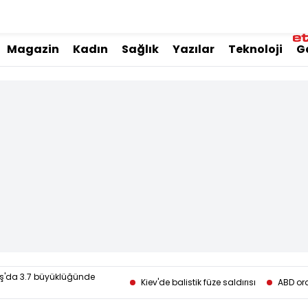
Magazin
Kadın
Sağlık
Yazılar
Teknoloji
G
da 3.7 büyüklüğünde
Kiev'de balistik füze saldırısı
ABD or