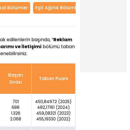
sal Bölümler
Eşit Ağırlık Bölümleri
Dil Bölümleri
T
 edilenlerin başında, “
Reklam
rımı ve İletişimi
bölümü taban
enebilirsiniz.
Başarı
Taban Puanı
Sırası
701
450,84972 (2025)
688
482,17161 (2024)
1.326
459,08321 (2023)
2.068
455,19330 (2022)