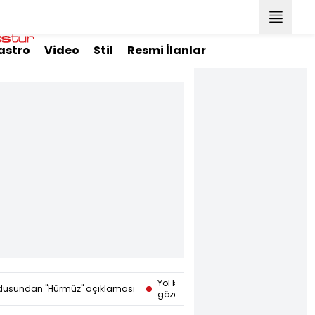
astro
Video
Stil
Resmi İlanlar
Yol kenarında kadın cesedi bulundu! 
dusundan "Hürmüz" açıklaması
gözaltında