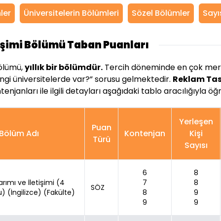
mler
Üniversitelerin Bölümleri
Sözel Bölümler
Sayı
işimi Bölümü Taban Puanları
lümü,
yıllık bir bölümdür.
Tercih döneminde en çok merak
gi üniversitelerde var?” sorusu gelmektedir.
Reklam Tasa
njanları ile ilgili detayları aşağıdaki tablo aracılığıyla öğr
Yerleşen
Puan
Bölüm Adı
Kontenjan
Kişi
Türü
Sayısı
6
8
ımı ve İletişimi (4
7
8
SÖZ
lu) (İngilizce) (Fakülte)
8
9
9
9