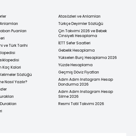
rler
Atasözleri ve Anlamları
 Anlamları
Türkçe Deyimler Sözlüğü
 Taban Puanları
Çin Takvimi 2026 ve Bebek
Cinsiyeti Hesaplama
eri
İETT Sefer Saatleri
i ve Türk Tarihi
Gebelik Hesaplama
klopedisi
Yükselen Burç Hesaplama 2026
siklopedisi
Yüzde Hesaplama
n Kaç Kalori
Geçmiş Döviz Fiyatları
Kelimeler Sözlüğü
Adım Adım Instagram Hesap
e Nasıl Yazılır?
Dondurma 2026
zler
Adım Adım Instagram Hesap
urakları
Silme 2026
urakları
Resmi Tatil Takvimi 2026
ri