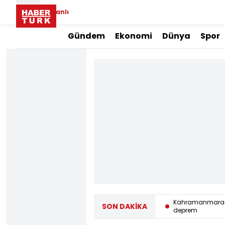
Canlı
Gündem
Ekonomi
Dünya
Spor
Bursa'da ATV kazası: Sürücü hayatını
Kahramanmaraş'
SON DAKİKA
kaybetti
deprem