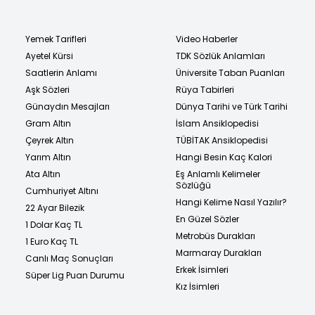
Yemek Tarifleri
Video Haberler
Ayetel Kürsi
TDK Sözlük Anlamları
Saatlerin Anlamı
Üniversite Taban Puanları
Aşk Sözleri
Rüya Tabirleri
Günaydın Mesajları
Dünya Tarihi ve Türk Tarihi
Gram Altın
İslam Ansiklopedisi
Çeyrek Altın
TÜBİTAK Ansiklopedisi
Yarım Altın
Hangi Besin Kaç Kalori
Ata Altın
Eş Anlamlı Kelimeler
Sözlüğü
Cumhuriyet Altını
Hangi Kelime Nasıl Yazılır?
22 Ayar Bilezik
En Güzel Sözler
1 Dolar Kaç TL
Metrobüs Durakları
1 Euro Kaç TL
Marmaray Durakları
Canlı Maç Sonuçları
Erkek İsimleri
Süper Lig Puan Durumu
Kız İsimleri