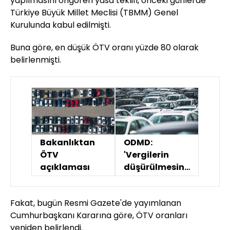
yapılmasını öngören yasa teklifi, önceki günlerde
Türkiye Büyük Millet Meclisi (TBMM) Genel
Kurulunda kabul edilmişti.
Buna göre, en düşük ÖTV oranı yüzde 80 olarak
belirlenmişti.
Bakanlıktan
ODMD:
ÖTV
'Vergilerin
açıklaması
düşürülmesini
istiyoruz'
Fakat, bugün Resmi Gazete'de yayımlanan
Cumhurbaşkanı Kararına göre, ÖTV oranları
yeniden belirlendi.