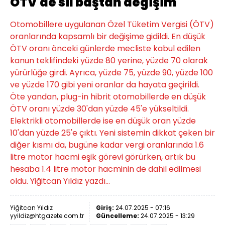
ÖTV'de sil baştan değişim
Otomobillere uygulanan Özel Tüketim Vergisi (ÖTV)
oranlarında kapsamlı bir değişime gidildi. En düşük
ÖTV oranı önceki günlerde mecliste kabul edilen
kanun teklifindeki yüzde 80 yerine, yüzde 70 olarak
yürürlüğe girdi. Ayrıca, yüzde 75, yüzde 90, yüzde 100
ve yüzde 170 gibi yeni oranlar da hayata geçirildi.
Öte yandan, plug-in hibrit otomobillerde en düşük
ÖTV oranı yüzde 30'dan yüzde 45'e yükseltildi.
Elektrikli otomobillerde ise en düşük oran yüzde
10'dan yüzde 25'e çıktı. Yeni sistemin dikkat çeken bir
diğer kısmı da, bugüne kadar vergi oranlarında 1.6
litre motor hacmi eşik görevi görürken, artık bu
hesaba 1.4 litre motor hacminin de dahil edilmesi
oldu. Yiğitcan Yıldız yazdı...
Yiğitcan Yıldız
Giriş:
24.07.2025 - 07:16
yyildiz@htgazete.com.tr
Güncelleme:
24.07.2025 - 13:29