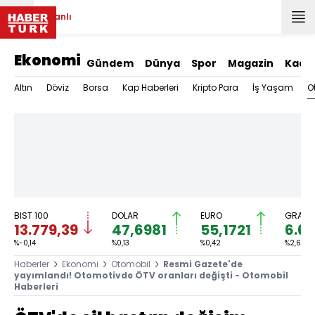
Canlı
Ekonomi
Gündem
Dünya
Spor
Magazin
Kadı
O
Altın
Döviz
Borsa
Kap Haberleri
Kripto Para
İş Yaşam
BIST 100
DOLAR
EURO
GRAM A
13.779,39
47,6981
55,1721
6.66
%-0,14
%0,13
%0,42
%2,63
Haberler
Ekonomi
Otomobil
Resmi Gazete'de
yayımlandı! Otomotivde ÖTV oranları değişti - Otomobil
Haberleri