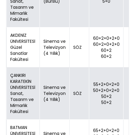
Sanat,
(Burslu)
5+0
Tasarım ve
Mimarlık
Fakültesi
AKDENİZ
60+2+0+2+0
ÜNİVERSİTESİ
Sinema ve
60+2+0+2+0
Güzel
Televizyon
SÖZ
60+2
Sanatlar
(4 Yıllık)
60+2
Fakültesi
ÇANKIRI
KARATEKİN
55+2+0+2+0
ÜNİVERSİTESİ
Sinema ve
50+2+0+2+0
Sanat,
Televizyon
SÖZ
50+2
Tasarım ve
(4 Yıllık)
50+2
Mimarlık
Fakültesi
BATMAN
65+2+0+2+0
ÜNİVERSİTESİ
Sinema ve