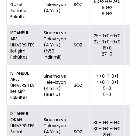
60+2+0+2+0
Güzel
Televizyon
SÖZ
60+2
Sanatlar
(4 Yıllık)
60+2
Fakültesi
İSTANBUL
Sinema ve
25+0+0+0+0
AREL
Televizyon
22+0+0+0+0
ÜNİVERSİTESİ
(4 Yıllık)
SÖZ
15+0
İletişim
(%50
27+0
Fakültesi
İndirimli)
İSTANBUL
Sinema ve
4+0+1+0+1
AREL
Televizyon
4+0+1+0+1
ÜNİVERSİTESİ
SÖZ
(4 Yıllık)
5+0
İletişim
(Burslu)
5+0
Fakültesi
İSTANBUL
OKAN
Sinema ve
30+0+0+0+0
ÜNİVERSİTESİ
Televizyon
30+0+0+0+0
Sanat,
(4 Yıllık)
SÖZ
21+0