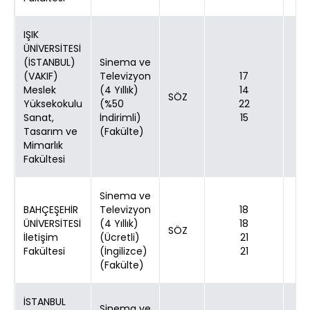
IŞIK
ÜNİVERSİTESİ
(İSTANBUL)
Sinema ve
(VAKIF)
Televizyon
17
Meslek
(4 Yıllık)
14
SÖZ
Yüksekokulu
(%50
22
Sanat,
İndirimli)
15
Tasarım ve
(Fakülte)
Mimarlık
Fakültesi
Sinema ve
BAHÇEŞEHİR
Televizyon
18
ÜNİVERSİTESİ
(4 Yıllık)
18
SÖZ
İletişim
(Ücretli)
21
Fakültesi
(İngilizce)
21
(Fakülte)
İSTANBUL
Sinema ve