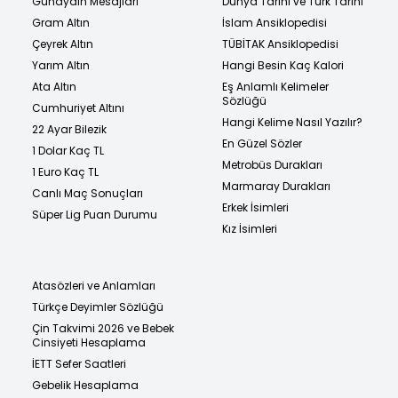
Günaydın Mesajları
Dünya Tarihi ve Türk Tarihi
Gram Altın
İslam Ansiklopedisi
Çeyrek Altın
TÜBİTAK Ansiklopedisi
Yarım Altın
Hangi Besin Kaç Kalori
Ata Altın
Eş Anlamlı Kelimeler
Sözlüğü
Cumhuriyet Altını
Hangi Kelime Nasıl Yazılır?
22 Ayar Bilezik
En Güzel Sözler
1 Dolar Kaç TL
Metrobüs Durakları
1 Euro Kaç TL
Marmaray Durakları
Canlı Maç Sonuçları
Erkek İsimleri
Süper Lig Puan Durumu
Kız İsimleri
Atasözleri ve Anlamları
Türkçe Deyimler Sözlüğü
Çin Takvimi 2026 ve Bebek
Cinsiyeti Hesaplama
İETT Sefer Saatleri
Gebelik Hesaplama