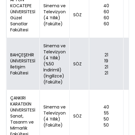
KOCATEPE
Sinema ve
40
ÜNİVERSİTESİ
Televizyon
60
SÖZ
Güzel
(4 Yıllık)
60
Sanatlar
(Fakülte)
60
Fakültesi
Sinema ve
Televizyon
BAHÇEŞEHİR
21
(4 Yıllık)
ÜNİVERSİTESİ
19
(%50
SÖZ
İletişim
21
İndirimli)
Fakültesi
21
(İngilizce)
(Fakülte)
ÇANKIRI
KARATEKİN
Sinema ve
40
ÜNİVERSİTESİ
Televizyon
55
Sanat,
SÖZ
(4 Yıllık)
50
Tasarım ve
(Fakülte)
50
Mimarlık
Fakültesi