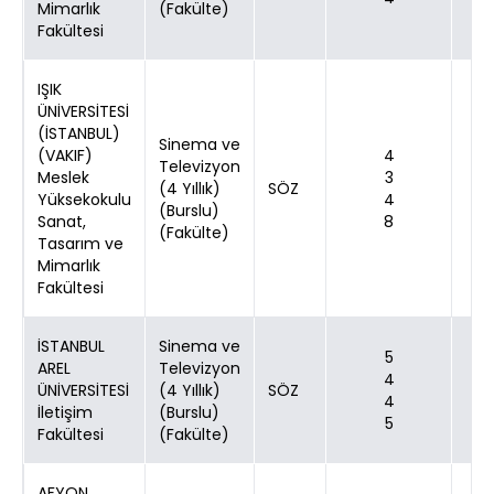
Mimarlık
(Fakülte)
Fakültesi
IŞIK
ÜNİVERSİTESİ
(İSTANBUL)
Sinema ve
(VAKIF)
4
Televizyon
Meslek
3
(4 Yıllık)
SÖZ
Yüksekokulu
4
(Burslu)
Sanat,
8
(Fakülte)
Tasarım ve
Mimarlık
Fakültesi
İSTANBUL
Sinema ve
5
AREL
Televizyon
4
ÜNİVERSİTESİ
(4 Yıllık)
SÖZ
4
İletişim
(Burslu)
5
Fakültesi
(Fakülte)
AFYON