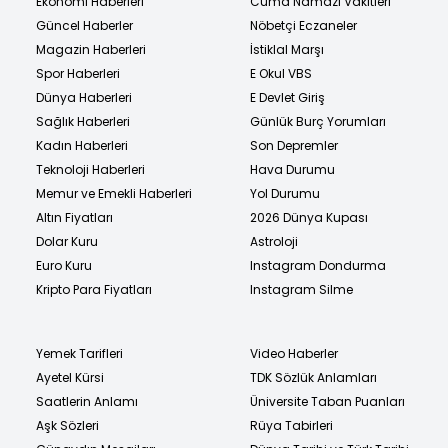
Ekonomi Haberleri
Cuma Namazı Vakitleri
Güncel Haberler
Nöbetçi Eczaneler
Magazin Haberleri
İstiklal Marşı
Spor Haberleri
E Okul VBS
Dünya Haberleri
E Devlet Giriş
Sağlık Haberleri
Günlük Burç Yorumları
Kadın Haberleri
Son Depremler
Teknoloji Haberleri
Hava Durumu
Memur ve Emekli Haberleri
Yol Durumu
Altın Fiyatları
2026 Dünya Kupası
Dolar Kuru
Astroloji
Euro Kuru
Instagram Dondurma
Kripto Para Fiyatları
Instagram Silme
Yemek Tarifleri
Video Haberler
Ayetel Kürsi
TDK Sözlük Anlamları
Saatlerin Anlamı
Üniversite Taban Puanları
Aşk Sözleri
Rüya Tabirleri