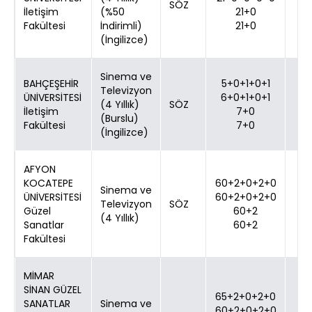
SÖZ
İletişim
(%50
21+0
Fakültesi
İndirimli)
21+0
(İngilizce)
Sinema ve
BAHÇEŞEHİR
5+0+1+0+1
Televizyon
ÜNİVERSİTESİ
6+0+1+0+1
(4 Yıllık)
SÖZ
İletişim
7+0
(Burslu)
Fakültesi
7+0
(İngilizce)
AFYON
KOCATEPE
60+2+0+2+0
Sinema ve
ÜNİVERSİTESİ
60+2+0+2+0
Televizyon
SÖZ
Güzel
60+2
(4 Yıllık)
Sanatlar
60+2
Fakültesi
MİMAR
SİNAN GÜZEL
65+2+0+2+0
SANATLAR
Sinema ve
60+2+0+2+0