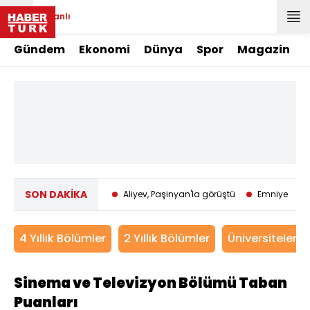
Canlı
Gündem
Ekonomi
Dünya
Spor
Magazin
SON DAKİKA
talya'da orman yangını
Aliyev, Paşinyan'la görüştü
Emniyet Gen
4 Yıllık Bölümler
2 Yıllık Bölümler
Üniversitelerin
Sinema ve Televizyon Bölümü Taban
Puanları