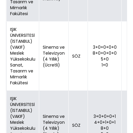
Tasarım ve
Mimarlık
Fakültesi
IŞIK
ÜNİVERSİTESİ
(İSTANBUL)
(VAKIF)
Sinema ve
3+0+0+0+0
Meslek
Televizyon
8+0+0+0+0
SÖZ
Yüksekokulu
(4 Yıllık)
5+0
Sanat,
(Ücretli)
1+0
Tasarım ve
Mimarlık
Fakültesi
IŞIK
ÜNİVERSİTESİ
(İSTANBUL)
(VAKIF)
Sinema ve
3+0+0+0+1
Meslek
Televizyon
4+0+1+0+1
SÖZ
Yüksekokulu
(4 Yıllık)
8+0