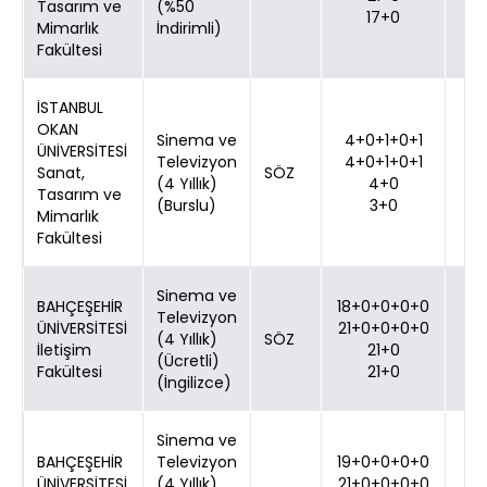
Tasarım ve
(%50
17+0
Mimarlık
İndirimli)
Fakültesi
İSTANBUL
OKAN
Sinema ve
4+0+1+0+1
ÜNİVERSİTESİ
Televizyon
4+0+1+0+1
Sanat,
SÖZ
(4 Yıllık)
4+0
Tasarım ve
(Burslu)
3+0
Mimarlık
Fakültesi
Sinema ve
BAHÇEŞEHİR
18+0+0+0+0
Televizyon
ÜNİVERSİTESİ
21+0+0+0+0
(4 Yıllık)
SÖZ
İletişim
21+0
(Ücretli)
Fakültesi
21+0
(İngilizce)
Sinema ve
BAHÇEŞEHİR
Televizyon
19+0+0+0+0
ÜNİVERSİTESİ
(4 Yıllık)
21+0+0+0+0