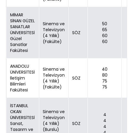
MİMAR
SİNAN GÜZEL
Sinema ve
50
SANATLAR
Televizyon
65
ÜNİVERSİTESİ
SÖZ
(4 Yıllık)
60
Güzel
(Fakülte)
60
Sanatlar
Fakültesi
ANADOLU
Sinema ve
40
ÜNİVERSİTESİ
Televizyon
80
İletişim
SÖZ
(4 Yıllık)
75
Bilimleri
(Fakülte)
75
Fakültesi
İSTANBUL
OKAN
Sinema ve
4
ÜNİVERSİTESİ
Televizyon
4
Sanat,
(4 Yıllık)
SÖZ
4
Tasarım ve
(Burslu)
4