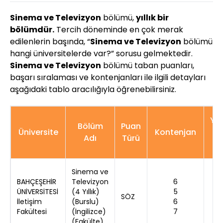
Sinema ve Televizyon
bölümü,
yıllık bir
bölümdür.
Tercih döneminde en çok merak
edilenlerin başında, “
Sinema ve Televizyon
bölümü
hangi üniversitelerde var?” sorusu gelmektedir.
Sinema ve Televizyon
bölümü taban puanları,
başarı sıralaması ve kontenjanları ile ilgili detayları
aşağıdaki tablo aracılığıyla öğrenebilirsiniz.
Yer
Bölüm
Puan
Üniversite
Kontenjan
Adı
Türü
S
Sinema ve
BAHÇEŞEHİR
Televizyon
6
ÜNİVERSİTESİ
(4 Yıllık)
5
SÖZ
İletişim
(Burslu)
6
Fakültesi
(İngilizce)
7
(Fakülte)