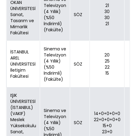
OKAN
Televizyon
21
ÜNİVERSİTESİ
(4 Yıllık)
30
Sanat,
SÖZ
(%50
30
Tasarım ve
İndirimli)
21
Mimarlık
(Fakülte)
Fakültesi
Sinema ve
İSTANBUL
Televizyon
20
AREL
(4 Yıllık)
25
ÜNİVERSİTESİ
SÖZ
(%50
22
İletişim
İndirimli)
15
Fakültesi
(Fakülte)
IŞIK
ÜNİVERSİTESİ
(İSTANBUL)
Sinema ve
(VAKIF)
14+0+0+0+0
Televizyon
Meslek
22+0+0+0+0
(4 Yıllık)
SÖZ
Yüksekokulu
15+0
(%50
Sanat,
23+0
İndirimli)