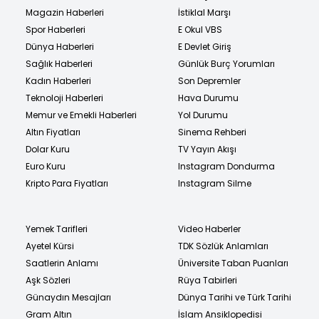
Magazin Haberleri
İstiklal Marşı
Spor Haberleri
E Okul VBS
Dünya Haberleri
E Devlet Giriş
Sağlık Haberleri
Günlük Burç Yorumları
Kadın Haberleri
Son Depremler
Teknoloji Haberleri
Hava Durumu
Memur ve Emekli Haberleri
Yol Durumu
Altın Fiyatları
Sinema Rehberi
Dolar Kuru
TV Yayın Akışı
Euro Kuru
Instagram Dondurma
Kripto Para Fiyatları
Instagram Silme
Yemek Tarifleri
Video Haberler
Ayetel Kürsi
TDK Sözlük Anlamları
Saatlerin Anlamı
Üniversite Taban Puanları
Aşk Sözleri
Rüya Tabirleri
Günaydın Mesajları
Dünya Tarihi ve Türk Tarihi
Gram Altın
İslam Ansiklopedisi