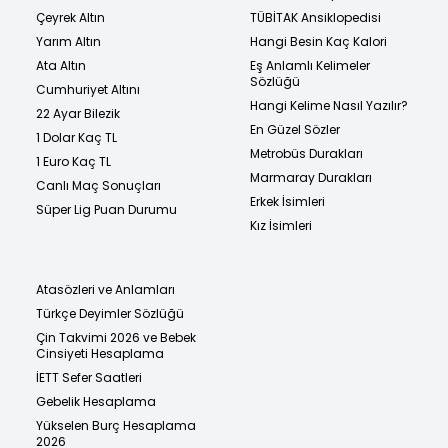
Çeyrek Altın
TÜBİTAK Ansiklopedisi
Yarım Altın
Hangi Besin Kaç Kalori
Ata Altın
Eş Anlamlı Kelimeler
Sözlüğü
Cumhuriyet Altını
Hangi Kelime Nasıl Yazılır?
22 Ayar Bilezik
En Güzel Sözler
1 Dolar Kaç TL
Metrobüs Durakları
1 Euro Kaç TL
Marmaray Durakları
Canlı Maç Sonuçları
Erkek İsimleri
Süper Lig Puan Durumu
Kız İsimleri
Atasözleri ve Anlamları
Türkçe Deyimler Sözlüğü
Çin Takvimi 2026 ve Bebek
Cinsiyeti Hesaplama
İETT Sefer Saatleri
Gebelik Hesaplama
Yükselen Burç Hesaplama
2026