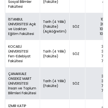
Sosyal Bilimler
(Fakülte)
4
Fakültesi
İSTANBUL
100
Tarih (4 Yıllık)
ÜNİVERSİTESİ Açık
200
(Fakülte)
SÖZ
ve Uzaktan
1000
(Açıköğretim)
Eğitim Fakültesi
1000
KOCAELİ
30
ÜNİVERSİTESİ
Tarih (4 Yıllık)
30
SÖZ
Fen-Edebiyat
(Fakülte)
70
Fakültesi
70
ÇANAKKALE
30
ONSEKİZ MART
Tarih (4 Yıllık)
30
ÜNİVERSİTESİ
SÖZ
(Fakülte)
70
İnsan ve Toplum
70
Bilimleri Fakültesi
İZMİR KATİP