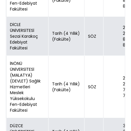
(Fakülte)
80
Fen-Edebiyat
80
Fakültesi
DİCLE
24
ÜNİVERSİTESİ
Tarih (4 Yıllık)
24
Sezai Karakoç
SÖZ
(Fakülte)
80
Edebiyat
80
Fakültesi
İNÖNÜ
ÜNİVERSİTESİ
(MALATYA)
24
(DEVLET) Sağlık
Tarih (4 Yıllık)
24
Hizmetleri
SÖZ
(Fakülte)
70
Meslek
70
Yüksekokulu
Fen-Edebiyat
Fakültesi
DÜZCE
30