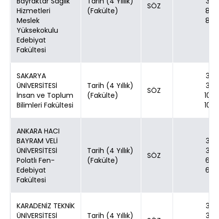
Bayraktar Sağlık
Tarih (4 Yıllık)
30
SÖZ
Hizmetleri
(Fakülte)
80
Meslek
80
Yüksekokulu
Edebiyat
Fakültesi
SAKARYA
30
ÜNİVERSİTESİ
Tarih (4 Yıllık)
30
SÖZ
İnsan ve Toplum
(Fakülte)
100
Bilimleri Fakültesi
100
ANKARA HACI
BAYRAM VELİ
30
ÜNİVERSİTESİ
Tarih (4 Yıllık)
30
SÖZ
Polatlı Fen-
(Fakülte)
60
Edebiyat
60
Fakültesi
KARADENİZ TEKNİK
30
ÜNİVERSİTESİ
Tarih (4 Yıllık)
30