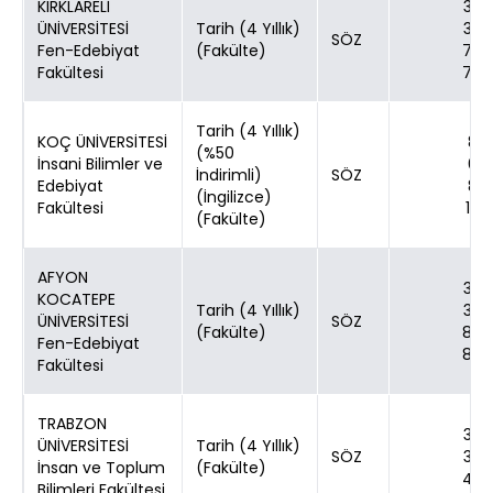
KIRKLARELİ
30
ÜNİVERSİTESİ
Tarih (4 Yıllık)
30
SÖZ
Fen-Edebiyat
(Fakülte)
70
Fakültesi
70
Tarih (4 Yıllık)
KOÇ ÜNİVERSİTESİ
8
(%50
İnsani Bilimler ve
6
İndirimli)
SÖZ
Edebiyat
8
(İngilizce)
Fakültesi
12
(Fakülte)
AFYON
30
KOCATEPE
Tarih (4 Yıllık)
30
ÜNİVERSİTESİ
SÖZ
(Fakülte)
80
Fen-Edebiyat
80
Fakültesi
TRABZON
30
ÜNİVERSİTESİ
Tarih (4 Yıllık)
SÖZ
30
İnsan ve Toplum
(Fakülte)
40
Bilimleri Fakültesi