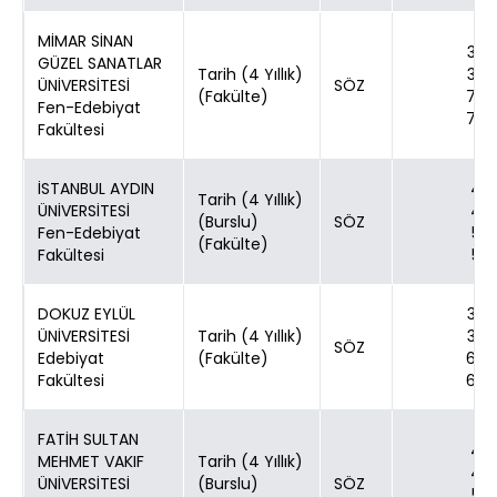
MİMAR SİNAN
30
GÜZEL SANATLAR
Tarih (4 Yıllık)
30
ÜNİVERSİTESİ
SÖZ
(Fakülte)
70
Fen-Edebiyat
70
Fakültesi
İSTANBUL AYDIN
4
Tarih (4 Yıllık)
ÜNİVERSİTESİ
4
(Burslu)
SÖZ
Fen-Edebiyat
5
(Fakülte)
Fakültesi
5
DOKUZ EYLÜL
30
ÜNİVERSİTESİ
Tarih (4 Yıllık)
30
SÖZ
Edebiyat
(Fakülte)
60
Fakültesi
60
FATİH SULTAN
4
MEHMET VAKIF
Tarih (4 Yıllık)
4
ÜNİVERSİTESİ
(Burslu)
SÖZ
5