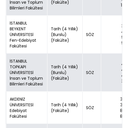
İnsan ve Toplum
(Fakülte)
12
Bilimleri Fakültesi
İSTANBUL
3
BEYKENT
Tarih (4 Yıllık)
4
ÜNİVERSİTESİ
(Burslu)
SÖZ
5
Fen-Edebiyat
(Fakülte)
5
Fakültesi
İSTANBUL
4
TOPKAPI
Tarih (4 Yıllık)
4
ÜNİVERSİTESİ
(Burslu)
SÖZ
4
İnsan ve Toplum
(Fakülte)
3
Bilimleri Fakültesi
AKDENİZ
30
ÜNİVERSİTESİ
Tarih (4 Yıllık)
30
SÖZ
Edebiyat
(Fakülte)
80
Fakültesi
80