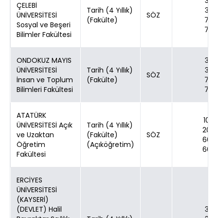
30
ÇELEBİ
Tarih (4 Yıllık)
30
ÜNİVERSİTESİ
SÖZ
(Fakülte)
70
Sosyal ve Beşeri
70
Bilimler Fakültesi
ONDOKUZ MAYIS
30
ÜNİVERSİTESİ
Tarih (4 Yıllık)
30
SÖZ
İnsan ve Toplum
(Fakülte)
70
Bilimleri Fakültesi
70
ATATÜRK
100
ÜNİVERSİTESİ Açık
Tarih (4 Yıllık)
200
ve Uzaktan
(Fakülte)
SÖZ
600
Öğretim
(Açıköğretim)
600
Fakültesi
ERCİYES
ÜNİVERSİTESİ
(KAYSERİ)
(DEVLET) Halil
30