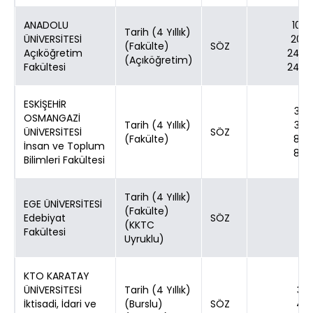
ANADOLU
100
Tarih (4 Yıllık)
ÜNİVERSİTESİ
200
(Fakülte)
SÖZ
Açıköğretim
2400
(Açıköğretim)
Fakültesi
2400
ESKİŞEHİR
30
OSMANGAZİ
Tarih (4 Yıllık)
30
ÜNİVERSİTESİ
SÖZ
(Fakülte)
80
İnsan ve Toplum
80
Bilimleri Fakültesi
Tarih (4 Yıllık)
EGE ÜNİVERSİTESİ
(Fakülte)
1
Edebiyat
SÖZ
(KKTC
1
Fakültesi
Uyruklu)
KTO KARATAY
ÜNİVERSİTESİ
Tarih (4 Yıllık)
3
İktisadi, İdari ve
(Burslu)
SÖZ
4