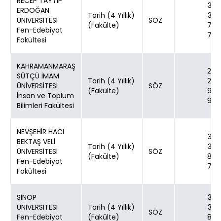
RECEP TAYYİP
30
ERDOĞAN
Tarih (4 Yıllık)
30
ÜNİVERSİTESİ
SÖZ
(Fakülte)
70
Fen-Edebiyat
70
Fakültesi
KAHRAMANMARAŞ
24
SÜTÇÜ İMAM
Tarih (4 Yıllık)
24
ÜNİVERSİTESİ
SÖZ
(Fakülte)
90
İnsan ve Toplum
90
Bilimleri Fakültesi
NEVŞEHİR HACI
30
BEKTAŞ VELİ
Tarih (4 Yıllık)
30
ÜNİVERSİTESİ
SÖZ
(Fakülte)
80
Fen-Edebiyat
70
Fakültesi
SİNOP
30
ÜNİVERSİTESİ
Tarih (4 Yıllık)
30
SÖZ
Fen-Edebiyat
(Fakülte)
80