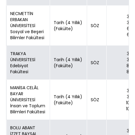
NECMETTİN
30
ERBAKAN
Tarih (4 Yıllık)
30
ÜNİVERSİTESİ
SÖZ
(Fakülte)
65
Sosyal ve Beşeri
65
Bilimler Fakültesi
TRAKYA
30
ÜNİVERSİTESİ
Tarih (4 Yıllık)
30
SÖZ
Edebiyat
(Fakülte)
80
Fakültesi
80
MANİSA CELÂL
30
BAYAR
Tarih (4 Yıllık)
30
ÜNİVERSİTESİ
SÖZ
(Fakülte)
100
İnsan ve Toplum
100
Bilimleri Fakültesi
BOLU ABANT
30
İZZET BAYSAL