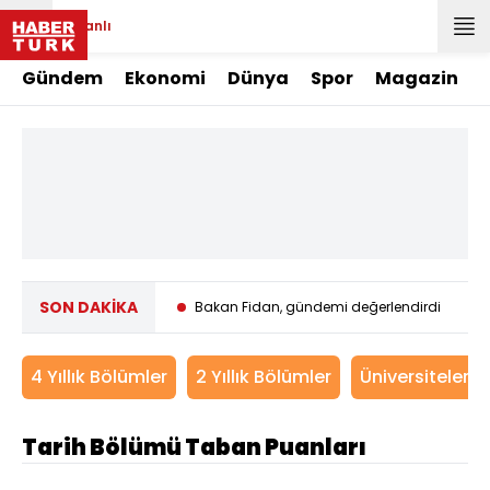
Canlı
Gündem
Ekonomi
Dünya
Spor
Magazin
SON DAKİKA
aneleri dünyada zirvede
Bakan Fidan, gündemi değerlendirdi
Ço
4 Yıllık Bölümler
2 Yıllık Bölümler
Üniversitelerin
Tarih Bölümü Taban Puanları