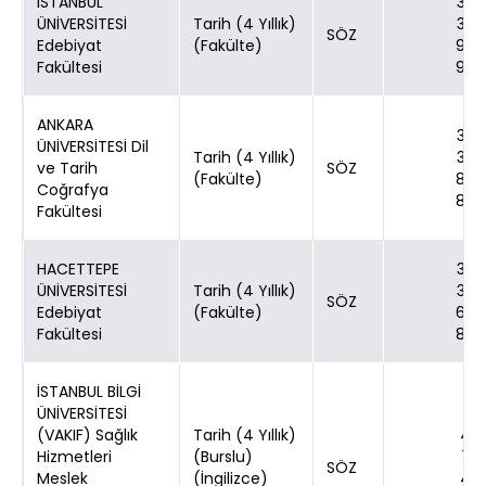
İSTANBUL
30
ÜNİVERSİTESİ
Tarih (4 Yıllık)
30
SÖZ
Edebiyat
(Fakülte)
90
Fakültesi
90
ANKARA
30
ÜNİVERSİTESİ Dil
Tarih (4 Yıllık)
30
ve Tarih
SÖZ
(Fakülte)
80
Coğrafya
80
Fakültesi
HACETTEPE
30
ÜNİVERSİTESİ
Tarih (4 Yıllık)
30
SÖZ
Edebiyat
(Fakülte)
60
Fakültesi
80
İSTANBUL BİLGİ
ÜNİVERSİTESİ
(VAKIF) Sağlık
Tarih (4 Yıllık)
4
Hizmetleri
(Burslu)
7
SÖZ
Meslek
(İngilizce)
4