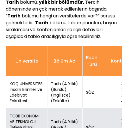
Tarih
bölümü,
yıllık bir bölümdür.
Tercih
döneminde en çok merak edilenlerin başında,
“
Tarih
bölümü hangi üniversitelerde var?” sorusu
gelmektedir.
Tarih
bölümü taban puanları, başarı
sıralaması ve kontenjanları ile ilgili detayları
aşağıdaki tablo aracılığıyla öğrenebilirsiniz.
Puan
Üniversite
Bölüm Adı
Konten
Türü
KOÇ ÜNİVERSİTESİ
Tarih (4 Yıllık)
3
İnsani Bilimler ve
(Burslu)
2
SÖZ
Edebiyat
(İngilizce)
2
Fakültesi
(Fakülte)
4
TOBB EKONOMİ
3
VE TEKNOLOJİ
Tarih (4 Yıllık)
3
ÜNİVERSİTESİ
(Burslu)
SÖZ