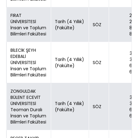
FIRAT
24
ÜNİVERSİTESİ
Tarih (4 Yıllık)
24
SÖZ
İnsan ve Toplum
(Fakülte)
80
Bilimleri Fakültesi
80
BİLECİK ŞEYH
30
EDEBALİ
Tarih (4 Yıllık)
30
ÜNİVERSİTESİ
SÖZ
(Fakülte)
60
İnsan ve Toplum
60
Bilimleri Fakültesi
ZONGULDAK
BÜLENT ECEVİT
30
ÜNİVERSİTESİ
Tarih (4 Yıllık)
30
SÖZ
Teoman Duralı
(Fakülte)
60
İnsan ve Toplum
60
Bilimleri Fakültesi