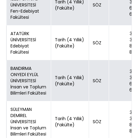
Tarih (4 Yıllık)
30
ÜNİVERSİTESİ
SÖZ
(Fakülte)
60
Fen-Edebiyat
60
Fakültesi
ATATÜRK
30
ÜNİVERSİTESİ
Tarih (4 Yıllık)
30
SÖZ
Edebiyat
(Fakülte)
80
Fakültesi
80
BANDIRMA
30
ONYEDİ EYLÜL
Tarih (4 Yıllık)
30
ÜNİVERSİTESİ
SÖZ
(Fakülte)
60
İnsan ve Toplum
60
Bilimleri Fakültesi
SÜLEYMAN
30
DEMİREL
Tarih (4 Yıllık)
30
ÜNİVERSİTESİ
SÖZ
(Fakülte)
80
İnsan ve Toplum
80
Bilimleri Fakültesi