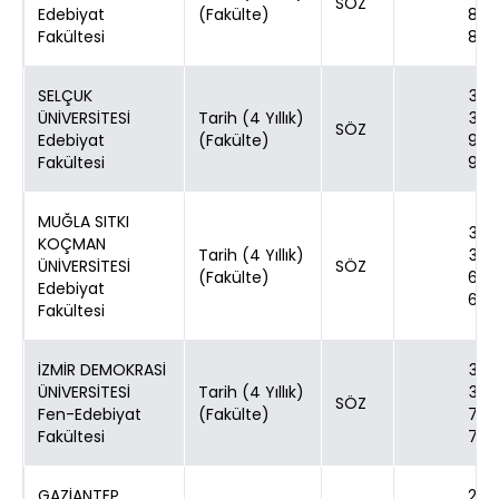
SÖZ
Edebiyat
(Fakülte)
80
Fakültesi
80
SELÇUK
30
ÜNİVERSİTESİ
Tarih (4 Yıllık)
30
SÖZ
Edebiyat
(Fakülte)
90
Fakültesi
90
MUĞLA SITKI
30
KOÇMAN
Tarih (4 Yıllık)
30
ÜNİVERSİTESİ
SÖZ
(Fakülte)
60
Edebiyat
60
Fakültesi
İZMİR DEMOKRASİ
30
ÜNİVERSİTESİ
Tarih (4 Yıllık)
30
SÖZ
Fen-Edebiyat
(Fakülte)
70
Fakültesi
70
GAZİANTEP
24