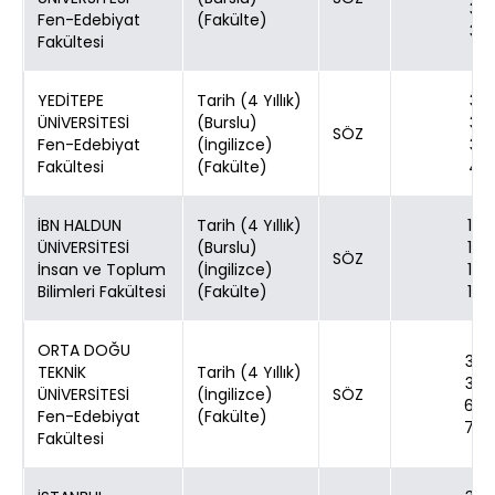
3
Fen-Edebiyat
(Fakülte)
3
Fakültesi
YEDİTEPE
Tarih (4 Yıllık)
3
ÜNİVERSİTESİ
(Burslu)
3
SÖZ
Fen-Edebiyat
(İngilizce)
3
Fakültesi
(Fakülte)
4
İBN HALDUN
Tarih (4 Yıllık)
10
ÜNİVERSİTESİ
(Burslu)
10
SÖZ
İnsan ve Toplum
(İngilizce)
12
Bilimleri Fakültesi
(Fakülte)
10
ORTA DOĞU
30
TEKNİK
Tarih (4 Yıllık)
30
ÜNİVERSİTESİ
(İngilizce)
SÖZ
60
Fen-Edebiyat
(Fakülte)
70
Fakültesi