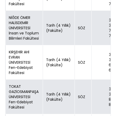
Fakültesi
70
NİĞDE ÖMER
30
HALİSDEMİR
Tarih (4 Yıllık)
30
ÜNİVERSİTESİ
SÖZ
(Fakülte)
70
İnsan ve Toplum
70
Bilimleri Fakültesi
KIRŞEHİR AHİ
30
EVRAN
Tarih (4 Yıllık)
30
ÜNİVERSİTESİ
SÖZ
(Fakülte)
60
Fen-Edebiyat
60
Fakültesi
TOKAT
30
GAZİOSMANPAŞA
Tarih (4 Yıllık)
30
ÜNİVERSİTESİ
SÖZ
(Fakülte)
80
Fen-Edebiyat
80
Fakültesi