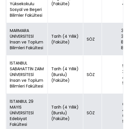
Yüksekokulu
(Fakülte)
4
Sosyal ve Beşeri
Bilimler Fakültesi
MARMARA
30
ÜNİVERSİTESİ
Tarih (4 Yıllık)
30
SÖZ
İnsan ve Toplum
(Fakülte)
80
Bilimleri Fakültesi
80
İSTANBUL
5
SABAHATTİN ZAİM
Tarih (4 Yıllık)
3
ÜNİVERSİTESİ
(Burslu)
SÖZ
4
İnsan ve Toplum
(Fakülte)
5
Bilimleri Fakültesi
İSTANBUL 29
6
MAYIS
Tarih (4 Yıllık)
4
ÜNİVERSİTESİ
(Burslu)
SÖZ
6
Edebiyat
(Fakülte)
5
Fakültesi