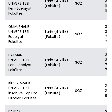
Tarih (4 Yıllık)
30
ÜNİVERSİTESİ
SÖZ
(Fakülte)
60
Fen-Edebiyat
60
Fakültesi
GÜMÜŞHANE
30
ÜNİVERSİTESİ
Tarih (4 Yıllık)
30
SÖZ
Edebiyat
(Fakülte)
70
Fakültesi
70
BATMAN
30
ÜNİVERSİTESİ
Tarih (4 Yıllık)
30
SÖZ
Fen-Edebiyat
(Fakülte)
70
Fakültesi
70
KİLİS 7 ARALIK
24
ÜNİVERSİTESİ
Tarih (4 Yıllık)
SÖZ
24
İnsan ve Toplum
(Fakülte)
80
Bilimleri Fakültesi
KAFKAS
30