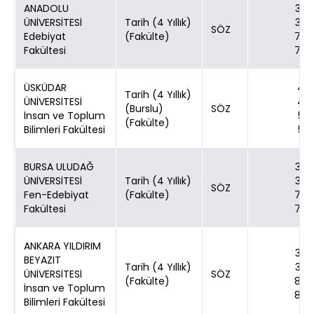
ANADOLU
30
ÜNİVERSİTESİ
Tarih (4 Yıllık)
30
SÖZ
Edebiyat
(Fakülte)
70
Fakültesi
70
ÜSKÜDAR
4
Tarih (4 Yıllık)
ÜNİVERSİTESİ
4
(Burslu)
SÖZ
İnsan ve Toplum
5
(Fakülte)
Bilimleri Fakültesi
5
BURSA ULUDAĞ
30
ÜNİVERSİTESİ
Tarih (4 Yıllık)
30
SÖZ
Fen-Edebiyat
(Fakülte)
70
Fakültesi
70
ANKARA YILDIRIM
30
BEYAZIT
Tarih (4 Yıllık)
30
ÜNİVERSİTESİ
SÖZ
(Fakülte)
80
İnsan ve Toplum
80
Bilimleri Fakültesi