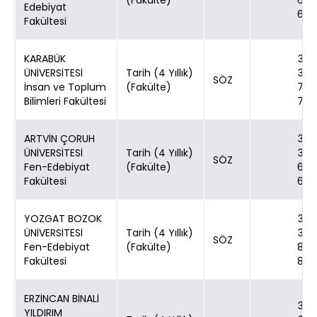
(Fakülte)
60
Edebiyat
60
Fakültesi
KARABÜK
30
ÜNİVERSİTESİ
Tarih (4 Yıllık)
30
SÖZ
İnsan ve Toplum
(Fakülte)
70
Bilimleri Fakültesi
70
ARTVİN ÇORUH
30
ÜNİVERSİTESİ
Tarih (4 Yıllık)
30
SÖZ
Fen-Edebiyat
(Fakülte)
60
Fakültesi
60
YOZGAT BOZOK
30
ÜNİVERSİTESİ
Tarih (4 Yıllık)
30
SÖZ
Fen-Edebiyat
(Fakülte)
80
Fakültesi
80
ERZİNCAN BİNALİ
30
YILDIRIM