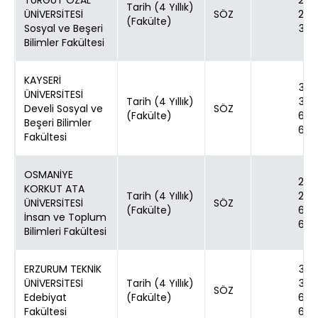
TURGUT ÖZAL
24
Tarih (4 Yıllık)
ÜNİVERSİTESİ
SÖZ
24
(Fakülte)
Sosyal ve Beşeri
30
Bilimler Fakültesi
KAYSERİ
30
ÜNİVERSİTESİ
Tarih (4 Yıllık)
30
Develi Sosyal ve
SÖZ
(Fakülte)
60
Beşeri Bilimler
60
Fakültesi
OSMANİYE
24
KORKUT ATA
Tarih (4 Yıllık)
24
ÜNİVERSİTESİ
SÖZ
(Fakülte)
60
İnsan ve Toplum
60
Bilimleri Fakültesi
ERZURUM TEKNİK
30
ÜNİVERSİTESİ
Tarih (4 Yıllık)
30
SÖZ
Edebiyat
(Fakülte)
60
Fakültesi
60