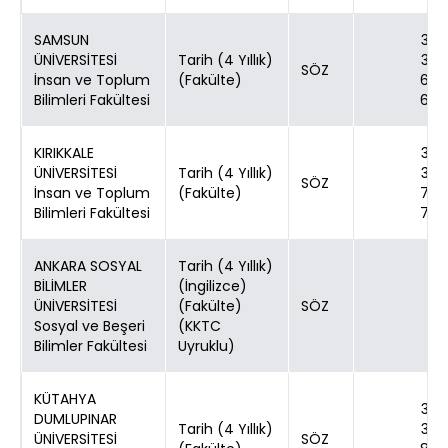
SAMSUN
30
ÜNİVERSİTESİ
Tarih (4 Yıllık)
30
SÖZ
İnsan ve Toplum
(Fakülte)
60
Bilimleri Fakültesi
60
KIRIKKALE
30
ÜNİVERSİTESİ
Tarih (4 Yıllık)
30
SÖZ
İnsan ve Toplum
(Fakülte)
70
Bilimleri Fakültesi
70
ANKARA SOSYAL
Tarih (4 Yıllık)
1
BİLİMLER
(İngilizce)
1
ÜNİVERSİTESİ
(Fakülte)
SÖZ
1
Sosyal ve Beşeri
(KKTC
1
Bilimler Fakültesi
Uyruklu)
KÜTAHYA
30
DUMLUPINAR
Tarih (4 Yıllık)
30
ÜNİVERSİTESİ
SÖZ