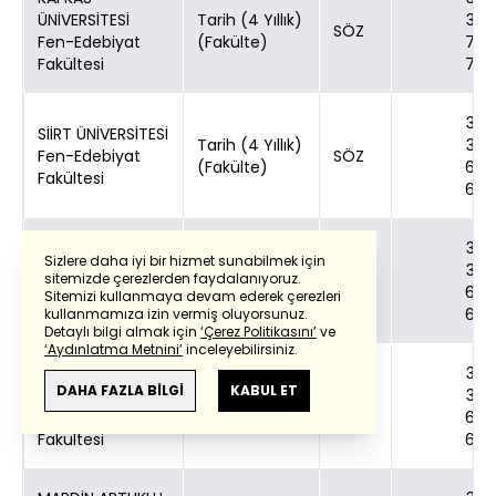
ÜNİVERSİTESİ
Tarih (4 Yıllık)
30
SÖZ
Fen-Edebiyat
(Fakülte)
70
Fakültesi
70
30
SİİRT ÜNİVERSİTESİ
Tarih (4 Yıllık)
30
Fen-Edebiyat
SÖZ
(Fakülte)
60
Fakültesi
60
BAYBURT
30
Sizlere daha iyi bir hizmet sunabilmek için
ÜNİVERSİTESİ
Tarih (4 Yıllık)
30
sitemizde çerezlerden faydalanıyoruz.
SÖZ
İnsan ve Toplum
(Fakülte)
60
Sitemizi kullanmaya devam ederek çerezleri
Bilimleri Fakültesi
60
kullanmamıza izin vermiş oluyorsunuz.
Detaylı bilgi almak için
‘Çerez Politikasını’
ve
‘Aydınlatma Metnini’
inceleyebilirsiniz.
IĞDIR
30
DAHA FAZLA BİLGİ
KABUL ET
ÜNİVERSİTESİ
Tarih (4 Yıllık)
30
SÖZ
Fen-Edebiyat
(Fakülte)
60
Fakültesi
60