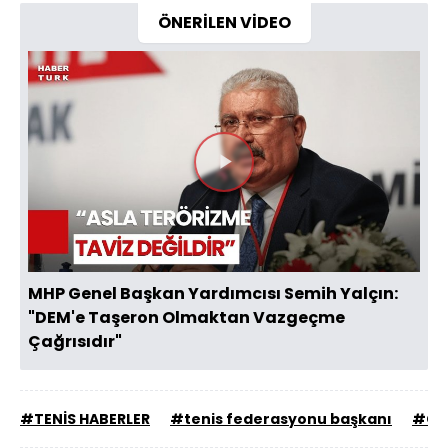
ÖNERİLEN VİDEO
Videoyu
Oynat
MHP Genel Başkan Yardımcısı Semih Yalçın:
"DEM'e Taşeron Olmaktan Vazgeçme
Çağrısıdır"
#TENİS HABERLER
#tenis federasyonu başkanı
#Ce