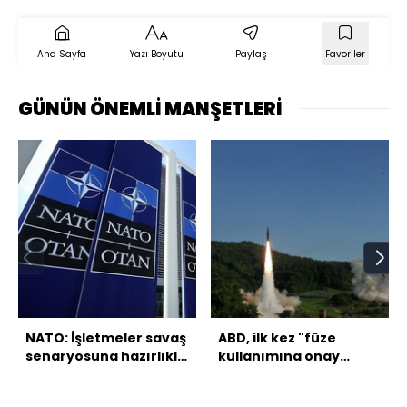
Ana Sayfa
Yazı Boyutu
Paylaş
Favoriler
GÜNÜN ÖNEMLİ MANŞETLERİ
NATO: İşletmeler savaş
ABD, ilk kez "füze
senaryosuna hazırlıklı
kullanımına onay
olmalı
verdiğini" teyit etti