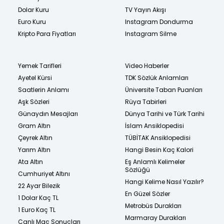
Dolar Kuru
TV Yayın Akışı
Euro Kuru
Instagram Dondurma
Kripto Para Fiyatları
Instagram Silme
Yemek Tarifleri
Video Haberler
Ayetel Kürsi
TDK Sözlük Anlamları
Saatlerin Anlamı
Üniversite Taban Puanları
Aşk Sözleri
Rüya Tabirleri
Günaydın Mesajları
Dünya Tarihi ve Türk Tarihi
Gram Altın
İslam Ansiklopedisi
Çeyrek Altın
TÜBİTAK Ansiklopedisi
Yarım Altın
Hangi Besin Kaç Kalori
Ata Altın
Eş Anlamlı Kelimeler
Sözlüğü
Cumhuriyet Altını
Hangi Kelime Nasıl Yazılır?
22 Ayar Bilezik
En Güzel Sözler
1 Dolar Kaç TL
Metrobüs Durakları
1 Euro Kaç TL
Marmaray Durakları
Canlı Maç Sonuçları