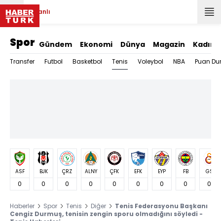
Canlı
Spor
Gündem
Ekonomi
Dünya
Magazin
Kadın
Tenis
Transfer
Futbol
Basketbol
Voleybol
NBA
Puan Du
ASF
BJK
ÇRZ
ALNY
ÇFK
EFK
EYP
FB
GS
0
0
0
0
0
0
0
0
0
Haberler
Spor
Tenis
Diğer
Tenis Federasyonu Başkanı
Cengiz Durmuş, tenisin zengin sporu olmadığını söyledi -