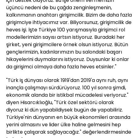
için destek oluyoruz. Bu işe önem vermemizin
üçüncü nedeni de bu çağda zenginleşmenin,
kalkınmanın anahtarı girişimcilik. Bizim de daha fazla
girişimciye ihtiyacımız var. Biliyorsunuz, girişimcilik de
heves işi. İşte Türkiye 100 yarışmasıyla girişimci rol
modellerimizin sayısı artsın istiyoruz. Buradaki her
şirket, yeni girişimcilere örnek olsun istiyoruz. Bütün
gençlerimizin, kadınlarımızın bu salondaki başarı
hikayelerini duymalarını istiyoruz. Duysunlar ki onlar
da girişimci olmaya daha fazla heves etsinler."
"Türk iş dünyası olarak 1919'dan 2019'a aynı ruh, aynı
inançla çalışmayı sürdürüyoruz. 100 yıl sonra şimdi,
ekonomik alanda bir istikbal mücadelesi veriyoruz."
diyen Hisarcıklıoğlu, "Türk özel sektörü olarak
diyoruz ki dün yapabildiysek bugün de yapabiliriz.
Türkiye'nin dünyanın en büyük ekonomileri arasında
yerini almasını ve lider ülke haline gelmesini hep
birlikte çalışarak sağlayacağız." değerlendirmesinde