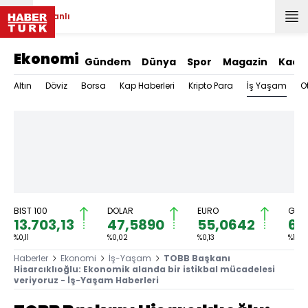
Canlı
Ekonomi
Gündem
Dünya
Spor
Magazin
Kadı
İş Yaşam
Altın
Döviz
Borsa
Kap Haberleri
Kripto Para
O
BIST 100
DOLAR
EURO
GRAM
13.703,13
47,5890
55,0642
6.
%0,11
%0,02
%0,13
%1,17
Haberler
Ekonomi
İş-Yaşam
TOBB Başkanı
Hisarcıklıoğlu: Ekonomik alanda bir istikbal mücadelesi
veriyoruz - İş-Yaşam Haberleri