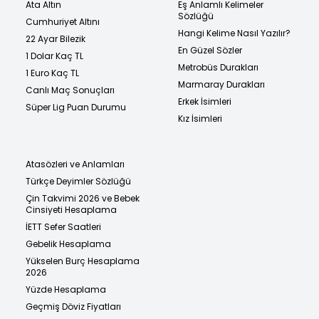
Ata Altın
Eş Anlamlı Kelimeler
Sözlüğü
Cumhuriyet Altını
Hangi Kelime Nasıl Yazılır?
22 Ayar Bilezik
En Güzel Sözler
1 Dolar Kaç TL
Metrobüs Durakları
1 Euro Kaç TL
Marmaray Durakları
Canlı Maç Sonuçları
Erkek İsimleri
Süper Lig Puan Durumu
Kız İsimleri
Atasözleri ve Anlamları
Türkçe Deyimler Sözlüğü
Çin Takvimi 2026 ve Bebek
Cinsiyeti Hesaplama
İETT Sefer Saatleri
Gebelik Hesaplama
Yükselen Burç Hesaplama
2026
Yüzde Hesaplama
Geçmiş Döviz Fiyatları