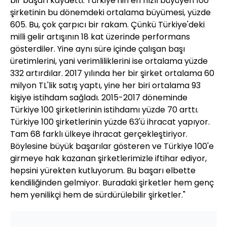
bir başarı kaydetti. Türkiye'nin en hızlı büyüyen 100
şirketinin bu dönemdeki ortalama büyümesi, yüzde
605. Bu, çok çarpıcı bir rakam. Çünkü Türkiye'deki
milli gelir artışının 18 kat üzerinde performans
gösterdiler. Yine aynı süre içinde çalışan başı
üretimlerini, yani verimliliklerini ise ortalama yüzde
332 artırdılar. 2017 yılında her bir şirket ortalama 60
milyon TL'lik satış yaptı, yine her biri ortalama 93
kişiye istihdam sağladı. 2015-2017 döneminde
Türkiye 100 şirketlerinin istihdamı yüzde 70 arttı.
Türkiye 100 şirketlerinin yüzde 63'ü ihracat yapıyor.
Tam 68 farklı ülkeye ihracat gerçekleştiriyor.
Böylesine büyük başarılar gösteren ve Türkiye 100'e
girmeye hak kazanan şirketlerimizle iftihar ediyor,
hepsini yürekten kutluyorum. Bu başarı elbette
kendiliğinden gelmiyor. Buradaki şirketler hem genç
hem yenilikçi hem de sürdürülebilir şirketler."