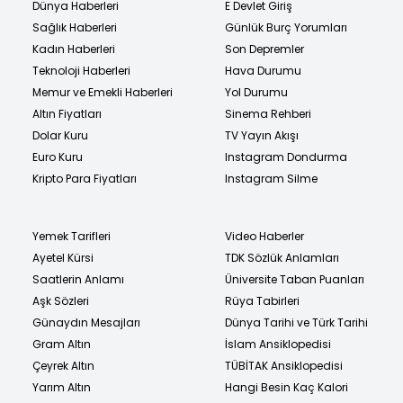
Dünya Haberleri
E Devlet Giriş
Sağlık Haberleri
Günlük Burç Yorumları
Kadın Haberleri
Son Depremler
Teknoloji Haberleri
Hava Durumu
Memur ve Emekli Haberleri
Yol Durumu
Altın Fiyatları
Sinema Rehberi
Dolar Kuru
TV Yayın Akışı
Euro Kuru
Instagram Dondurma
Kripto Para Fiyatları
Instagram Silme
Yemek Tarifleri
Video Haberler
Ayetel Kürsi
TDK Sözlük Anlamları
Saatlerin Anlamı
Üniversite Taban Puanları
Aşk Sözleri
Rüya Tabirleri
Günaydın Mesajları
Dünya Tarihi ve Türk Tarihi
Gram Altın
İslam Ansiklopedisi
Çeyrek Altın
TÜBİTAK Ansiklopedisi
Yarım Altın
Hangi Besin Kaç Kalori