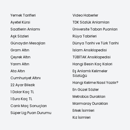
Yemek Tarifleri
Video Haberler
Ayetel Kürsi
TDK Sözlük Anlamları
Saatlerin Anlamı
Üniversite Taban Puanları
Aşk Sözleri
Rüya Tabirleri
Günaydın Mesajları
Dünya Tarihi ve Türk Tarihi
Gram Altın
İslam Ansiklopedisi
Çeyrek Altın
TÜBİTAK Ansiklopedisi
Yarım Altın
Hangi Besin Kaç Kalori
Ata Altın
Eş Anlamlı Kelimeler
Sözlüğü
Cumhuriyet Altını
Hangi Kelime Nasıl Yazılır?
22 Ayar Bilezik
En Güzel Sözler
1 Dolar Kaç TL
Metrobüs Durakları
1 Euro Kaç TL
Marmaray Durakları
Canlı Maç Sonuçları
Erkek İsimleri
Süper Lig Puan Durumu
Kız İsimleri