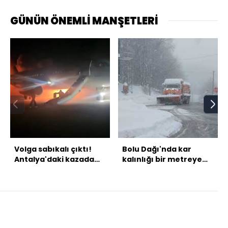
GÜNÜN ÖNEMLİ MANŞETLERİ
Volga sabıkalı çıktı!
Bolu Dağı'nda kar
Antalya'daki kazada
kalınlığı bir metreye
yeni gelişme
ulaştı