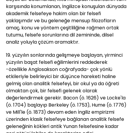
karşısında konumlanan, İngilizce konuşulan dünyada
akademik felsefeye hakim olan bir felsefi
yaklaşımdır ve bu geleneğe mensup filozofların
amaç, konu ve yöntem çeşitliliğine rağmen ortak
tutumu, felsefe sorunlarına dil zemininde, dilsel
analiz yoluyla çözüm aramaktır.
19. yüzyılın sonlarında gelişmeye başlayan, yirminci
yüzyılın başat felsefi eğilimlerini reddederek
-özellikle Anglosakson coğrafyada- çok yönlü
etkileriyle belirleyici bir düşünce hareketi haline
gelmiş olan analitik felsefeyi, bir okul ya da öğreti
olmaktan çok, bir felsefi gelenek olarak
değerlendirmek gerekir. Bacon (ö. 1626) ve Locke'la
(ö. 1704) başlayıp Berkeley (ö. 1753), Hume (ö. 1776)
ve Mill'le (ö. 1873) devam eden İngiliz empirizmi
üzerinden klasik felsefeye bağlanan analitik felsefe
geleneğinin kökleri antik Yunan felsefesine kadar