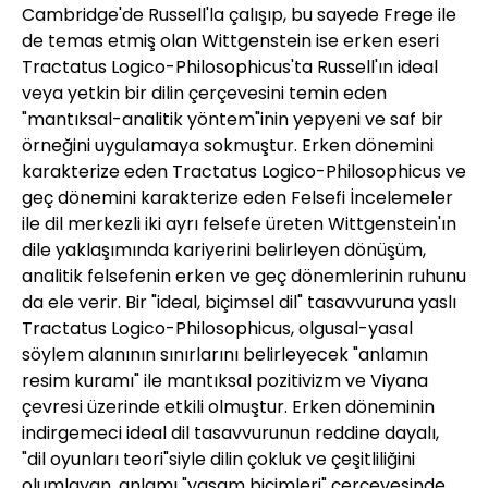
Cambridge'de Russell'la çalışıp, bu sayede Frege ile
de temas etmiş olan Wittgenstein ise erken eseri
Tractatus Logico-Philosophicus'ta Russell'ın ideal
veya yetkin bir dilin çerçevesini temin eden
"mantıksal-analitik yöntem"inin yepyeni ve saf bir
örneğini uygulamaya sokmuştur. Erken dönemini
karakterize eden Tractatus Logico-Philosophicus ve
geç dönemini karakterize eden Felsefi İncelemeler
ile dil merkezli iki ayrı felsefe üreten Wittgenstein'ın
dile yaklaşımında kariyerini belirleyen dönüşüm,
analitik felsefenin erken ve geç dönemlerinin ruhunu
da ele verir. Bir "ideal, biçimsel dil" tasavvuruna yaslı
Tractatus Logico-Philosophicus, olgusal-yasal
söylem alanının sınırlarını belirleyecek "anlamın
resim kuramı" ile mantıksal pozitivizm ve Viyana
çevresi üzerinde etkili olmuştur. Erken döneminin
indirgemeci ideal dil tasavvurunun reddine dayalı,
"dil oyunları teori"siyle dilin çokluk ve çeşitliliğini
olumlayan, anlamı "yaşam biçimleri" çerçevesinde