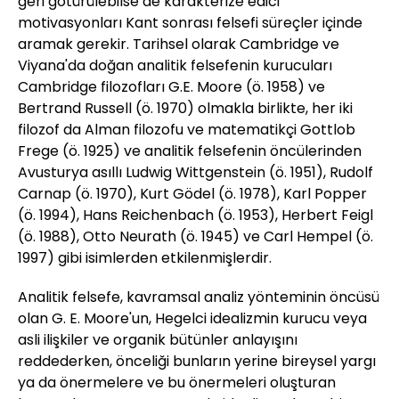
geri götürülebilse de karakterize edici
motivasyonları Kant sonrası felsefi süreçler içinde
aramak gerekir. Tarihsel olarak Cambridge ve
Viyana'da doğan analitik felsefenin kurucuları
Cambridge filozofları G.E. Moore (ö. 1958) ve
Bertrand Russell (ö. 1970) olmakla birlikte, her iki
filozof da Alman filozofu ve matematikçi Gottlob
Frege (ö. 1925) ve analitik felsefenin öncülerinden
Avusturya asıllı Ludwig Wittgenstein (ö. 1951), Rudolf
Carnap (ö. 1970), Kurt Gödel (ö. 1978), Karl Popper
(ö. 1994), Hans Reichenbach (ö. 1953), Herbert Feigl
(ö. 1988), Otto Neurath (ö. 1945) ve Carl Hempel (ö.
1997) gibi isimlerden etkilenmişlerdir.
Analitik felsefe, kavramsal analiz yönteminin öncüsü
olan G. E. Moore'un, Hegelci idealizmin kurucu veya
asli ilişkiler ve organik bütünler anlayışını
reddederken, önceliği bunların yerine bireysel yargı
ya da önermelere ve bu önermeleri oluşturan