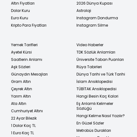
Altın Fiyatları
2026 Dünya Kupası
Dolar Kuru
Astroloji
Euro Kuru
Instagram Dondurma
Kripto Para Fiyatları
Instagram Silme
Yemek Tarifleri
Video Haberler
Ayetel Kürsi
TDK Sözlük Anlamları
Saatlerin Anlamı
Üniversite Taban Puanları
Aşk Sözleri
Rüya Tabirleri
Günaydın Mesajları
Dünya Tarihi ve Türk Tarihi
Gram Altın
İslam Ansiklopedisi
Çeyrek Altın
TÜBİTAK Ansiklopedisi
Yarım Altın
Hangi Besin Kaç Kalori
Ata Altın
Eş Anlamlı Kelimeler
Sözlüğü
Cumhuriyet Altını
Hangi Kelime Nasıl Yazılır?
22 Ayar Bilezik
En Güzel Sözler
1 Dolar Kaç TL
Metrobüs Durakları
1 Euro Kaç TL