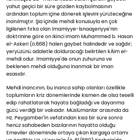
yahut geçici bir süre gözden kaybolmasının
ardından toplum içine dönerek işlevini yürüteceğine
inanılmıştır. Şia içinde mehdi konusuyla en çok
ilgilenen fırka olan İmamiyye-İsnaaşeriyye'nin
doktrinine göre on ikinci imam Muhammed b. Hasan
el-Askeri (ö.868) halen gaybet halindedir ve sağdır;
yeryüzünü adaletle dolduracağı belirtilen kÄim el-
mehdi odur. İmamiyye'de onun zuhuruna ve
beklenen mehdi olduğuna inanmak bir iman
esasıdır.
Mehdi inancının, bu inanca sahip olanları özellikle
toplumların kriz dönemlerinde kısmen de olsa teselli
edip rahatlatarak hayata bağladığı ve dayanma
gücü verdiği bir vakıadır. Müslümanlar arasında da
Hz. Peygamber'in vefatından kısa bir süre sonra
henüz sahabeden bazılarının hayatta olduğu
Emeviler döneminde ortaya çıkan kargaşa ortamı