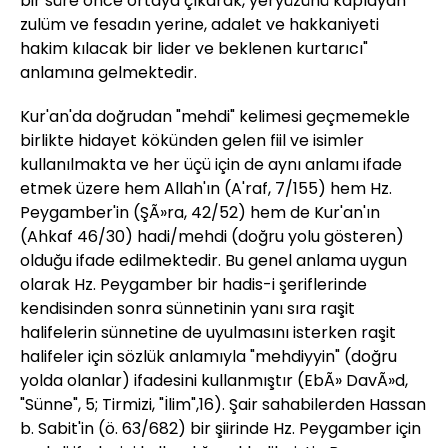
bir süre önce ortaya çıkarak, yeryüzünü kaplayan
zulüm ve fesadın yerine, adalet ve hakkaniyeti
hakim kılacak bir lider ve beklenen kurtarıcı"
anlamına gelmektedir.
Kur'an'da doğrudan "mehdi" kelimesi geçmemekle
birlikte hidayet kökünden gelen fiil ve isimler
kullanılmakta ve her üçü için de aynı anlamı ifade
etmek üzere hem Allah'ın (A'raf, 7/155) hem Hz.
Peygamber'in (ŞÃ»ra, 42/52) hem de Kur'an'ın
(Ahkaf 46/30) hadi/mehdi (doğru yolu gösteren)
olduğu ifade edilmektedir. Bu genel anlama uygun
olarak Hz. Peygamber bir hadis-i şeriflerinde
kendisinden sonra sünnetinin yanı sıra raşit
halifelerin sünnetine de uyulmasını isterken raşit
halifeler için sözlük anlamıyla "mehdiyyin" (doğru
yolda olanlar) ifadesini kullanmıştır (EbÃ» DavÃ»d,
"Sünne", 5; Tirmizi, "İlim",16). Şair sahabilerden Hassan
b. Sabit'in (ö. 63/682) bir şiirinde Hz. Peygamber için