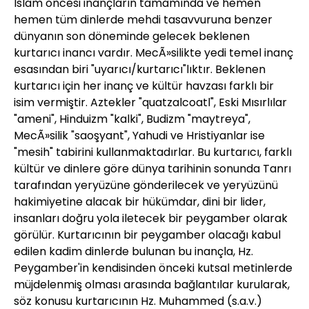
İslam öncesi inançların tamamında ve hemen
hemen tüm dinlerde mehdi tasavvuruna benzer
dünyanın son döneminde gelecek beklenen
kurtarıcı inancı vardır. MecÃ»silikte yedi temel inanç
esasından biri "uyarıcı/kurtarıcı"lıktır. Beklenen
kurtarıcı için her inanç ve kültür havzası farklı bir
isim vermiştir. Aztekler "quatzalcoatl", Eski Mısırlılar
"ameni", Hinduizm "kalki", Budizm "maytreya",
MecÃ»silik "saoşyant", Yahudi ve Hristiyanlar ise
"mesih" tabirini kullanmaktadırlar. Bu kurtarıcı, farklı
kültür ve dinlere göre dünya tarihinin sonunda Tanrı
tarafından yeryüzüne gönderilecek ve yeryüzünü
hakimiyetine alacak bir hükümdar, dini bir lider,
insanları doğru yola iletecek bir peygamber olarak
görülür. Kurtarıcının bir peygamber olacağı kabul
edilen kadim dinlerde bulunan bu inançla, Hz.
Peygamber'in kendisinden önceki kutsal metinlerde
müjdelenmiş olması arasında bağlantılar kurularak,
söz konusu kurtarıcının Hz. Muhammed (s.a.v.)