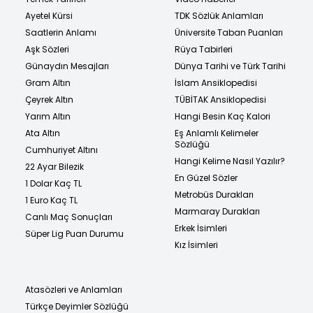
Ayetel Kürsi
TDK Sözlük Anlamları
Saatlerin Anlamı
Üniversite Taban Puanları
Aşk Sözleri
Rüya Tabirleri
Günaydın Mesajları
Dünya Tarihi ve Türk Tarihi
Gram Altın
İslam Ansiklopedisi
Çeyrek Altın
TÜBİTAK Ansiklopedisi
Yarım Altın
Hangi Besin Kaç Kalori
Ata Altın
Eş Anlamlı Kelimeler
Sözlüğü
Cumhuriyet Altını
Hangi Kelime Nasıl Yazılır?
22 Ayar Bilezik
En Güzel Sözler
1 Dolar Kaç TL
Metrobüs Durakları
1 Euro Kaç TL
Marmaray Durakları
Canlı Maç Sonuçları
Erkek İsimleri
Süper Lig Puan Durumu
Kız İsimleri
Atasözleri ve Anlamları
Türkçe Deyimler Sözlüğü