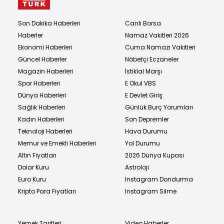
Son Dakika Haberleri
Canlı Borsa
Haberler
Namaz Vakitleri 2026
Ekonomi Haberleri
Cuma Namazı Vakitleri
Güncel Haberler
Nöbetçi Eczaneler
Magazin Haberleri
İstiklal Marşı
Spor Haberleri
E Okul VBS
Dünya Haberleri
E Devlet Giriş
Sağlık Haberleri
Günlük Burç Yorumları
Kadın Haberleri
Son Depremler
Teknoloji Haberleri
Hava Durumu
Memur ve Emekli Haberleri
Yol Durumu
Altın Fiyatları
2026 Dünya Kupası
Dolar Kuru
Astroloji
Euro Kuru
Instagram Dondurma
Kripto Para Fiyatları
Instagram Silme
Yemek Tarifleri
Video Haberler