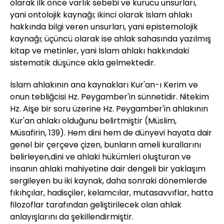
olarak ilk önce varlık sebebi ve kurucu unsurları,
yani ontolojik kaynağı; ikinci olarak İslam ahlakı
hakkında bilgi veren unsurları, yani epistemolojik
kaynağı; üçüncü olarak ise ahlak sahasında yazılmış
kitap ve metinler, yani İslam ahlakı hakkındaki
sistematik düşünce akla gelmektedir.
İslam ahlakının ana kaynakları Kur'an-ı Kerim ve
onun tebliğcisi Hz. Peygamber'in sünnetidir. Nitekim
Hz. Aişe bir soru üzerine Hz. Peygamber'in ahlakının
Kur'an ahlakı olduğunu belirtmiştir (Müslim,
Müsafirin, 139). Hem dini hem de dünyevi hayata dair
genel bir çerçeve çizen, bunların ameli kurallarını
belirleyen,dini ve ahlaki hükümleri oluşturan ve
insanın ahlaki mahiyetine dair dengeli bir yaklaşım
sergileyen bu iki kaynak, daha sonraki dönemlerde
fıkıhçılar, hadisçiler, kelamcılar, mutasavvıflar, hatta
filozoflar tarafından geliştirilecek olan ahlak
anlayışlarını da şekillendirmiştir.