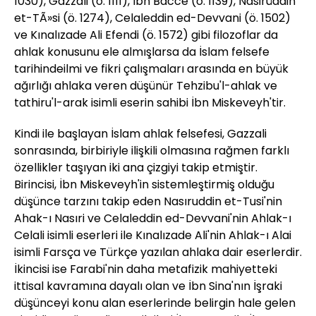
1030), Gazzali (ö. 1111), İbn Bacce (ö. 1139), Nasirüddin
et-TÃ»si (ö. 1274), Celaleddin ed-Devvani (ö. 1502)
ve Kınalızade Ali Efendi (ö. 1572) gibi filozoflar da
ahlak konusunu ele almışlarsa da İslam felsefe
tarihindeilmi ve fikri çalışmaları arasında en büyük
ağırlığı ahlaka veren düşünür Tehzibu'l-ahlak ve
tathiru'l-arak isimli eserin sahibi İbn Miskeveyh'tir.
Kindi ile başlayan İslam ahlak felsefesi, Gazzali
sonrasında, birbiriyle ilişkili olmasına rağmen farklı
özellikler taşıyan iki ana çizgiyi takip etmiştir.
Birincisi, İbn Miskeveyh'in sistemleştirmiş olduğu
düşünce tarzını takip eden Nasıruddin et-Tusi'nin
Ahak-ı Nasıri ve Celaleddin ed-Devvani'nin Ahlak-ı
Celali isimli eserleri ile Kınalızade Ali'nin Ahlak-ı Alai
isimli Farsça ve Türkçe yazılan ahlaka dair eserlerdir.
İkincisi ise Farabi'nin daha metafizik mahiyetteki
ittisal kavramına dayalı olan ve İbn Sina'nın İşraki
düşünceyi konu alan eserlerinde belirgin hale gelen