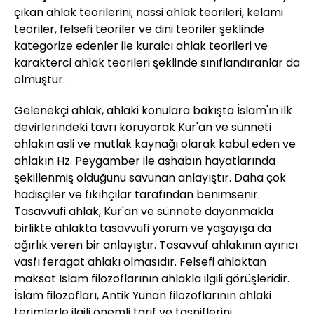
çıkan ahlak teorilerini; nassi ahlak teorileri, kelami
teoriler, felsefi teoriler ve dini teoriler şeklinde
kategorize edenler ile kuralcı ahlak teorileri ve
karakterci ahlak teorileri şeklinde sınıflandıranlar da
olmuştur.
Gelenekçi ahlak, ahlaki konulara bakışta İslam'ın ilk
devirlerindeki tavrı koruyarak Kur'an ve sünneti
ahlakın asli ve mutlak kaynağı olarak kabul eden ve
ahlakın Hz. Peygamber ile ashabın hayatlarında
şekillenmiş olduğunu savunan anlayıştır. Daha çok
hadisçiler ve fıkıhçılar tarafından benimsenir.
Tasavvufi ahlak, Kur'an ve sünnete dayanmakla
birlikte ahlakta tasavvufi yorum ve yaşayışa da
ağırlık veren bir anlayıştır. Tasavvuf ahlakının ayırıcı
vasfı feragat ahlakı olmasıdır. Felsefi ahlaktan
maksat İslam filozoflarının ahlakla ilgili görüşleridir.
İslam filozofları, Antik Yunan filozoflarının ahlaki
terimlerle ilgili önemli tarif ve tasniflerini