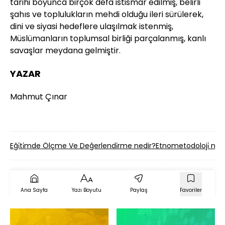
tarihi boyunca birçok defa istismar edilmiş, belirli
şahıs ve toplulukların mehdi olduğu ileri sürülerek,
dini ve siyasi hedeflere ulaşılmak istenmiş,
Müslümanların toplumsal birliği parçalanmış, kanlı
savaşlar meydana gelmiştir.
YAZAR
Mahmut Çınar
Eği̇ti̇mde Ölçme Ve Değerlendi̇rme nedir?
Etnometodoloji̇ ned
Ana Sayfa
Yazı Boyutu
Paylaş
Favoriler