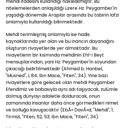
mehdi ifadesini kullandığı nakledilmiştir. Bu
nitelemelerden anlaşıldığı üzere Hz. Peygamber'in
yaşadığı dönemde Araplar arasında bu tabirin lafzi
anlamıyla kullanıldığı bilinmektedir.
Mehdi terimleşmiş anlamıyla ise hadis
kaynaklarında yer alan ve bu inancın dayanağını
oluşturan rivayetlerde yer almaktadır. Bu
rivayetlerin bir kısmında mehdinin Ehl-i Beyt
mensuplarından, yani Hz. Peygamber'in soyundan
çıkacağı belirtilmektedir (Ahmed b. Hanbel,
"Müsned", I, 84; İbn Mace, "Fiten", 34). Yine bazı
rivayetlere göre gelecek olan mehdi Peygamber
Efendimiz ve babasıyla aynı adı taşıyacak, zulümle
dolmuş dünyayı adaletle dolduracak, onun
zamanında insanlar daha önce görmedikleri nimet
ve bolluğa kavuşacaktır (EbÃ» DavÃ»d, "Mehdi", 1;
Tirmizi, "Fiten, 52, 53; İbn Mace, "Fiten", 34).