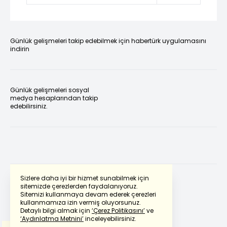
Günlük gelişmeleri takip edebilmek için habertürk uygulamasını
indirin
Günlük gelişmeleri sosyal
medya hesaplarından takip
edebilirsiniz.
Sizlere daha iyi bir hizmet sunabilmek için
sitemizde çerezlerden faydalanıyoruz.
Sitemizi kullanmaya devam ederek çerezleri
Powered by
Translate
kullanmamıza izin vermiş oluyorsunuz.
Detaylı bilgi almak için
‘Çerez Politikasını’
ve
‘Aydınlatma Metnini’
inceleyebilirsiniz.