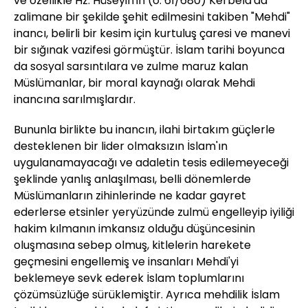
ve özellikle Hz. Hüseyin'in (ö. 61/680) Kerbela'da
zalimane bir şekilde şehit edilmesini takiben "Mehdi"
inancı, belirli bir kesim için kurtuluş çaresi ve manevi
bir sığınak vazifesi görmüştür. İslam tarihi boyunca
da sosyal sarsıntılara ve zulme maruz kalan
Müslümanlar, bir moral kaynağı olarak Mehdi
inancına sarılmışlardır.
Bununla birlikte bu inancın, ilahi birtakım güçlerle
desteklenen bir lider olmaksızın İslam'ın
uygulanamayacağı ve adaletin tesis edilemeyeceği
şeklinde yanlış anlaşılması, belli dönemlerde
Müslümanların zihinlerinde ne kadar gayret
ederlerse etsinler yeryüzünde zulmü engelleyip iyiliği
hakim kılmanın imkansız olduğu düşüncesinin
oluşmasına sebep olmuş, kitlelerin harekete
geçmesini engellemiş ve insanları Mehdi'yi
beklemeye sevk ederek İslam toplumlarını
çözümsüzlüğe sürüklemiştir. Ayrıca mehdilik İslam