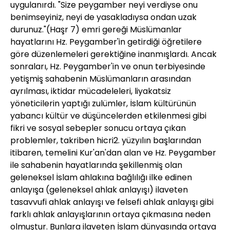
uygulanırdı. "Size peygamber neyi verdiyse onu
benimseyiniz, neyi de yasakladıysa ondan uzak
durunuz."(Haşr 7) emri gereği Müslümanlar
hayatlarını Hz. Peygamber'in getirdiği öğretilere
göre düzenlemeleri gerektiğine inanmışlardı. Ancak
sonraları, Hz. Peygamber'in ve onun terbiyesinde
yetişmiş sahabenin Müslümanların arasından
ayrılması, iktidar mücadeleleri, liyakatsiz
yöneticilerin yaptığı zulümler, İslam kültürünün
yabancı kültür ve düşüncelerden etkilenmesi gibi
fikri ve sosyal sebepler sonucu ortaya çıkan
problemler, takriben hicri2. yüzyılın başlarından
itibaren, temelini Kur'an'dan alan ve Hz. Peygamber
ile sahabenin hayatlarında şekillenmiş olan
geleneksel İslam ahlakına bağlılığı ilke edinen
anlayışa (geleneksel ahlak anlayışı) ilaveten
tasavvufi ahlak anlayışı ve felsefi ahlak anlayışı gibi
farklı ahlak anlayışlarının ortaya çıkmasına neden
olmuştur. Bunlara ilaveten İslam dünyasında ortaya