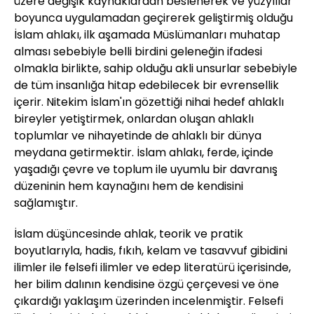
üzere değişik kaynaklardan beslenerek ve yüzyıllar
boyunca uygulamadan geçirerek geliştirmiş olduğu
İslam ahlakı, ilk aşamada Müslümanları muhatap
alması sebebiyle belli birdini geleneğin ifadesi
olmakla birlikte, sahip olduğu akli unsurlar sebebiyle
de tüm insanlığa hitap edebilecek bir evrensellik
içerir. Nitekim İslam'ın gözettiği nihai hedef ahlaklı
bireyler yetiştirmek, onlardan oluşan ahlaklı
toplumlar ve nihayetinde de ahlaklı bir dünya
meydana getirmektir. İslam ahlakı, ferde, içinde
yaşadığı çevre ve toplum ile uyumlu bir davranış
düzeninin hem kaynağını hem de kendisini
sağlamıştır.
İslam düşüncesinde ahlak, teorik ve pratik
boyutlarıyla, hadis, fıkıh, kelam ve tasavvuf gibidini
ilimler ile felsefi ilimler ve edep literatürü içerisinde,
her bilim dalının kendisine özgü çerçevesi ve öne
çıkardığı yaklaşım üzerinden incelenmiştir. Felsefi