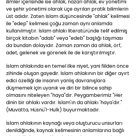
ilimler içerisinde ise ahlak, nazari ahlak, ev yönetimi
ve şehir yönetimi olarak üçe ayrılan pratik bilimlerin
üst adıdır. Zaten İslam düşüncesinde "ahlak" kelimesi
ile "edep" kelimesi çoğu zaman aynı anlamda
kullanılmıştır. İslam ahlakı literatüründe telif edilmiş
birçok kitabın "adab" veya "edeb" başlığı taşıması
da bundan dolayıdır. Zaman zaman da ahlak, örf,
adet, gelenek ve görenek ile de karıştırılmıştır.
İslam ahlakında en temel ilke niyet, yani fiilden önce
zihinde oluşan gayedir. İslam ahlakının bir diğer ayırt
edici özelliği de insanın yanlış davranışlara
düşmemek için uyanık ve diri bir bilince sahip
olmasını niteleyen "haya"dır. Peygamberimiz "Her
dinin bir ahlakı vardır. İslam'ın da ahlakı 'haya'dır."
(Muvatta, Hüsnü'l-Hulk) buyurmaktadır.
İslam ahlakının kaynağı veya oluşturucu unsurları
denildiğinde, kaynak kelimesinin anlamlarına bağlı