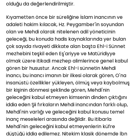
olduğu da değerlendirilmiştir.
Kıyametten önce bir süreliğine İslam inancının ve
adaleti hakim kılacak, Hz. Peygamber'in soyundan
olan ve Mehdi olarak nitelenen adil yöneticinin
geleceği, bu konuda hadis kaynaklarında yer bulan
çok sayıda rivayeti dikkate alan başta Ehl-i Sünnet
mezhebini teşkil eden Eş'ariyye ve Matüridiyye
olmak üzere itikadi mezhep alimlerince genel kabul
gören bir husustur. Ancak Ehl-i sünnetin Mehdi
inancı, bu inancı imanın bir ilkesi olarak gören, O'na
insanüstü özellikler yükleyen, ölmüş veya kaybolmuş
bir kişinin dönmesi şeklinde gören, Mehdi'nin
geleceğini kabul etmeyen kimsenin dinden çıktığını
iddia eden Şii fırkaların Mehdi inancından farklı olup,
Mehdi'nin varlığı ve geleceğini kabul konusu temel
inanç meseleleri arasında değildir. Bu itibarla
Mehdi'nin geleceğini kabul etmeyenlerin küfre
düştüğü iddia edilemez. Nitekim klasik dönemde İbn