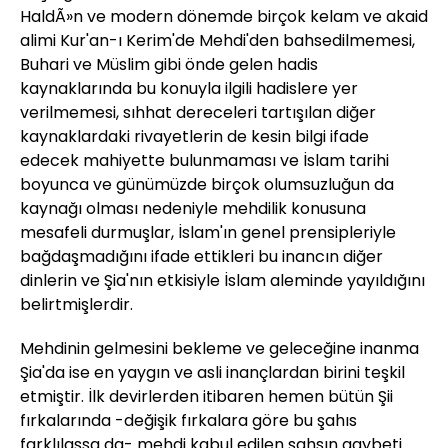
HaldÃ»n ve modern dönemde birçok kelam ve akaid
alimi Kur'an-ı Kerim'de Mehdi'den bahsedilmemesi,
Buhari ve Müslim gibi önde gelen hadis
kaynaklarında bu konuyla ilgili hadislere yer
verilmemesi, sıhhat dereceleri tartışılan diğer
kaynaklardaki rivayetlerin de kesin bilgi ifade
edecek mahiyette bulunmaması ve İslam tarihi
boyunca ve günümüzde birçok olumsuzluğun da
kaynağı olması nedeniyle mehdilik konusuna
mesafeli durmuşlar, İslam'ın genel prensipleriyle
bağdaşmadığını ifade ettikleri bu inancın diğer
dinlerin ve Şia'nın etkisiyle İslam aleminde yayıldığını
belirtmişlerdir.
Mehdinin gelmesini bekleme ve geleceğine inanma
Şia'da ise en yaygın ve asli inançlardan birini teşkil
etmiştir. İlk devirlerden itibaren hemen bütün Şii
fırkalarında -değişik fırkalara göre bu şahıs
farklılaşsa da- mehdi kabul edilen şahsın gaybeti