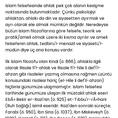
İslam felsefesinde ahlak pek çok alanın kesişme
noktasında bulunmaktadır. Çünkü psikolojiyi
ahlaktan, ahlakı da din ve siyasetten ayırmak ve
ayrı olarak ele almak mümkün değildir. Neredeyse
bütün İslam filozoflarına göre felsefe, teorik ve
pratik/ameli olmak üzere iki kısma ayrılır ve ameli
felsefenin ahlak, tedbiru'l-menazil ve siyasetü'l-
müdün diye üç ana konusu vardır.
İlk İslam filozofu olan Kindi (ö. 866), ahlakla ilgili
olarak Risale fi'l-ahlak ve Risale fi'l-hile li def'i'l-
ahzan gibi risaleler yazmış olmasına rağmen üzüntü
konusundaki risalesi hariç (el-Hile li def'il-ahzan)
hiçbirisi günümüze ulaşmamıştır. İslam felsefesi
tarihinde günümüze ulaşan ilk müstakil ahlak eseri
EbÃ» Bekir er-Razi'nin (ö. 925) et-Tıbbu'r-rÃ»hani
(Ruh Sağlığı) isimli eseridir. Razi'den sonraki süreçte;
Farabi (ö. 950), İbn Sina (ö. 1037), İbn Miskeveyh (ö.