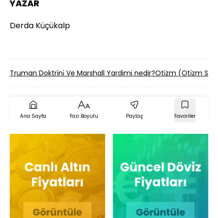
YAZAR
Derda Küçükalp
Truman Doktri̇ni̇ Ve Marshall Yardimi nedir?
Oti̇zm (Oti̇zm Sp
Ana Sayfa
Yazı Boyutu
Paylaş
Favoriler