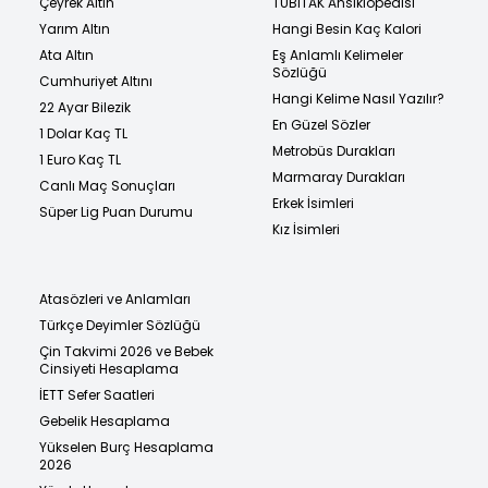
Çeyrek Altın
TÜBİTAK Ansiklopedisi
Yarım Altın
Hangi Besin Kaç Kalori
Ata Altın
Eş Anlamlı Kelimeler
Sözlüğü
Cumhuriyet Altını
Hangi Kelime Nasıl Yazılır?
22 Ayar Bilezik
En Güzel Sözler
1 Dolar Kaç TL
Metrobüs Durakları
1 Euro Kaç TL
Marmaray Durakları
Canlı Maç Sonuçları
Erkek İsimleri
Süper Lig Puan Durumu
Kız İsimleri
Atasözleri ve Anlamları
Türkçe Deyimler Sözlüğü
Çin Takvimi 2026 ve Bebek
Cinsiyeti Hesaplama
İETT Sefer Saatleri
Gebelik Hesaplama
Yükselen Burç Hesaplama
2026