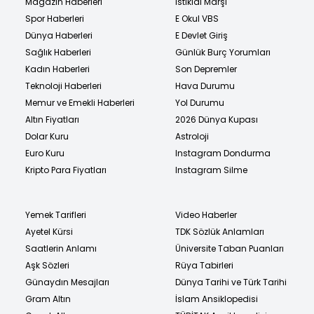
Magazin Haberleri
İstiklal Marşı
Spor Haberleri
E Okul VBS
Dünya Haberleri
E Devlet Giriş
Sağlık Haberleri
Günlük Burç Yorumları
Kadın Haberleri
Son Depremler
Teknoloji Haberleri
Hava Durumu
Memur ve Emekli Haberleri
Yol Durumu
Altın Fiyatları
2026 Dünya Kupası
Dolar Kuru
Astroloji
Euro Kuru
Instagram Dondurma
Kripto Para Fiyatları
Instagram Silme
Yemek Tarifleri
Video Haberler
Ayetel Kürsi
TDK Sözlük Anlamları
Saatlerin Anlamı
Üniversite Taban Puanları
Aşk Sözleri
Rüya Tabirleri
Günaydın Mesajları
Dünya Tarihi ve Türk Tarihi
Gram Altın
İslam Ansiklopedisi