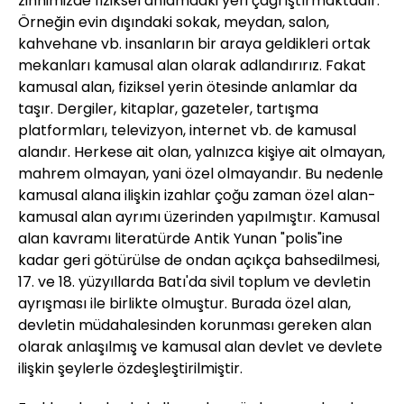
zihnimizde fiziksel anlamdaki yeri çağrıştırmaktadır.
Örneğin evin dışındaki sokak, meydan, salon,
kahvehane vb. insanların bir araya geldikleri ortak
mekanları kamusal alan olarak adlandırırız. Fakat
kamusal alan, fiziksel yerin ötesinde anlamlar da
taşır. Dergiler, kitaplar, gazeteler, tartışma
platformları, televizyon, internet vb. de kamusal
alandır. Herkese ait olan, yalnızca kişiye ait olmayan,
mahrem olmayan, yani özel olmayandır. Bu nedenle
kamusal alana ilişkin izahlar çoğu zaman özel alan-
kamusal alan ayrımı üzerinden yapılmıştır. Kamusal
alan kavramı literatürde Antik Yunan "polis"ine
kadar geri götürülse de ondan açıkça bahsedilmesi,
17. ve 18. yüzyıllarda Batı'da sivil toplum ve devletin
ayrışması ile birlikte olmuştur. Burada özel alan,
devletin müdahalesinden korunması gereken alan
olarak anlaşılmış ve kamusal alan devlet ve devlete
ilişkin şeylerle özdeşleştirilmiştir.