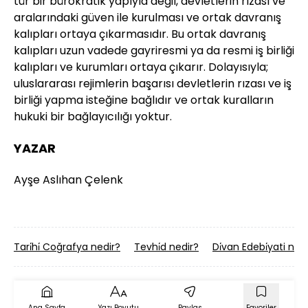
tür bir bürokratik yapıyla değil, devletlerin rızası ve
aralarındaki güven ile kurulması ve ortak davranış
kalıpları ortaya çıkarmasıdır. Bu ortak davranış
kalıpları uzun vadede gayriresmi ya da resmi iş birliği
kalıpları ve kurumları ortaya çıkarır. Dolayısıyla;
uluslararası rejimlerin başarısı devletlerin rızası ve iş
birliği yapma isteğine bağlıdır ve ortak kuralların
hukuki bir bağlayıcılığı yoktur.
YAZAR
Ayşe Aslıhan Çelenk
Tari̇hi̇ Coğrafya nedir?
Tevhi̇d nedir?
Di̇van Edebi̇yati ned
Ana Sayfa
Yazı Boyutu
Paylaş
Favoriler