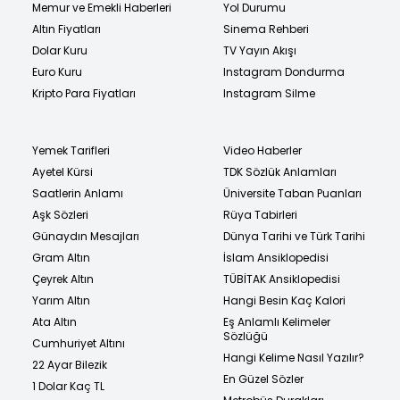
Memur ve Emekli Haberleri
Yol Durumu
Altın Fiyatları
Sinema Rehberi
Dolar Kuru
TV Yayın Akışı
Euro Kuru
Instagram Dondurma
Kripto Para Fiyatları
Instagram Silme
Yemek Tarifleri
Video Haberler
Ayetel Kürsi
TDK Sözlük Anlamları
Saatlerin Anlamı
Üniversite Taban Puanları
Aşk Sözleri
Rüya Tabirleri
Günaydın Mesajları
Dünya Tarihi ve Türk Tarihi
Gram Altın
İslam Ansiklopedisi
Çeyrek Altın
TÜBİTAK Ansiklopedisi
Yarım Altın
Hangi Besin Kaç Kalori
Ata Altın
Eş Anlamlı Kelimeler
Sözlüğü
Cumhuriyet Altını
Hangi Kelime Nasıl Yazılır?
22 Ayar Bilezik
En Güzel Sözler
1 Dolar Kaç TL