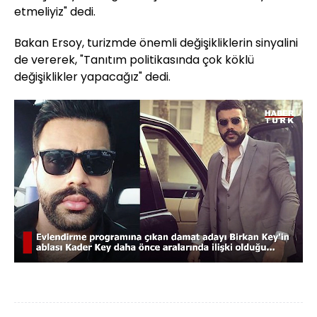
etmeliyiz" dedi.
Bakan Ersoy, turizmde önemli değişikliklerin sinyalini
de vererek, "Tanıtım politikasında çok köklü
değişiklikler yapacağız" dedi.
Yüklendi
:
36.91%
Sesi
Oynatma
720
Aç
Hızı