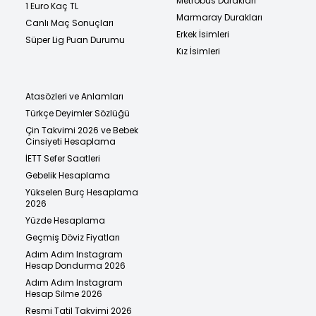
Metrobüs Durakları
1 Euro Kaç TL
Marmaray Durakları
Canlı Maç Sonuçları
Erkek İsimleri
Süper Lig Puan Durumu
Kız İsimleri
Atasözleri ve Anlamları
Türkçe Deyimler Sözlüğü
Çin Takvimi 2026 ve Bebek
Cinsiyeti Hesaplama
İETT Sefer Saatleri
Gebelik Hesaplama
Yükselen Burç Hesaplama
2026
Yüzde Hesaplama
Geçmiş Döviz Fiyatları
Adım Adım Instagram
Hesap Dondurma 2026
Adım Adım Instagram
Hesap Silme 2026
Resmi Tatil Takvimi 2026