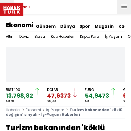
Canlı
Ekonomi
Gündem
Dünya
Spor
Magazin
Kadı
İş Yaşam
Altın
Döviz
Borsa
Kap Haberleri
Kripto Para
O
BIST 100
DOLAR
EURO
GRA
13.798,82
47,6373
54,9473
6.
%0,70
%0,00
%0,01
%-0,
Haberler
Ekonomi
İş-Yaşam
Turizm bakanından 'köklü
değişim' sinyali - İş-Yaşam Haberleri
Turizm bakanından 'köklü