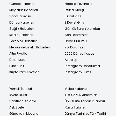
Güncel Haberler
Nöbetçi Eczaneler
Magazin Haberleri
İstiklal Marşı
Spor Haberleri
E Okul VBS
Dünya Haberleri
E Devlet Giriş
Sağlık Haberleri
Günlük Burç Yorumları
Kadın Haberleri
Son Depremler
Teknoloji Haberleri
Hava Durumu
Memur ve Emekli Haberleri
Yol Durumu
Altın Fiyatları
2026 Dünya Kupası
Dolar Kuru
Astroloji
Euro Kuru
Instagram Dondurma
Kripto Para Fiyatları
Instagram Silme
Yemek Tarifleri
Video Haberler
Ayetel Kürsi
TDK Sözlük Anlamları
Saatlerin Anlamı
Üniversite Taban Puanları
Aşk Sözleri
Rüya Tabirleri
Günaydın Mesajları
Dünya Tarihi ve Türk Tarihi