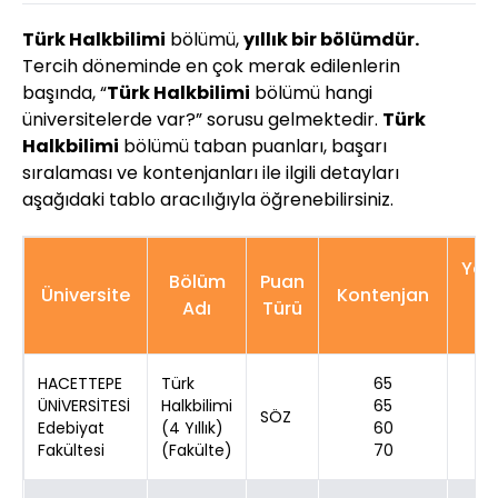
Türk Halkbilimi
bölümü,
yıllık bir bölümdür.
Tercih döneminde en çok merak edilenlerin
başında, “
Türk Halkbilimi
bölümü hangi
üniversitelerde var?” sorusu gelmektedir.
Türk
Halkbilimi
bölümü taban puanları, başarı
sıralaması ve kontenjanları ile ilgili detayları
aşağıdaki tablo aracılığıyla öğrenebilirsiniz.
Yer
Bölüm
Puan
Üniversite
Kontenjan
K
Adı
Türü
Sa
HACETTEPE
Türk
65
ÜNİVERSİTESİ
Halkbilimi
65
SÖZ
Edebiyat
(4 Yıllık)
60
Fakültesi
(Fakülte)
70