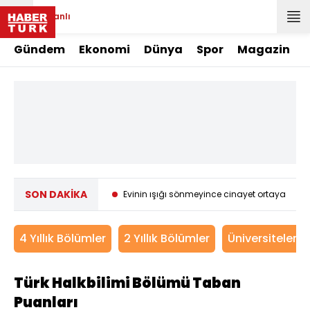
Canlı
Gündem
Ekonomi
Dünya
Spor
Magazin
SON DAKİKA
nda 16 şüpheli adliyede
Evinin ışığı sönmeyince cinayet ortaya çıktı!
4 Yıllık Bölümler
2 Yıllık Bölümler
Üniversitelerin
Türk Halkbilimi Bölümü Taban
Puanları