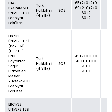
HACI
65+2+0+2+0
Türk
BAYRAM VELİ
60+2+0+2+0
Halkbilimi
SÖZ
ÜNİVERSİTESİ
60+2
(4 Yıllık)
Edebiyat
60+2
Fakültesi
ERCİYES
ÜNİVERSİTESİ
(KAYSERİ)
(DEVLET)
Halil
45+2+0+0+0
Türk
Bayraktar
40+1+0+1+0
Halkbilimi
SÖZ
Sağlık
40+1
(4 Yıllık)
Hizmetleri
40+1
Meslek
Yüksekokulu
Edebiyat
Fakültesi
ERCİYES
ÜNİVERSİTESİ