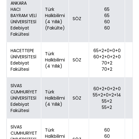
ANKARA
HACI
Türk
65
BAYRAM VELİ
Halkbilimi
65
SÖZ
ÜNİVERSİTESİ
(4 Yıllık)
60
Edebiyat
(Fakülte)
60
Fakültesi
HACETTEPE
65+2+0+0+0
Türk
ÜNİVERSİTESİ
60+2+0+2+0
Halkbilimi
SÖZ
Edebiyat
70+2
(4 Yıllık)
Fakültesi
70+2
SİVAS
60+2+0+2+0
CUMHURİYET
Türk
55+2+0+2+14
ÜNİVERSİTESİ
Halkbilimi
SÖZ
55+2
Edebiyat
(4 Yıllık)
55+2
Fakültesi
SİVAS
Türk
60
CUMHURİYET
Halkbilimi
60