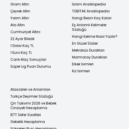
Gram Altın
İslam Ansiklopedisi
Çeyrek Altın
TÜBİTAK Ansiklopedisi
Yarım Altın
Hangi Besin Kaç Kalori
Ata Altın
Eş Anlamlı Kelimeler
Sözlüğü
Cumhuriyet Altını
Hangi Kelime Nasıl Yazılır?
22 Ayar Bilezik
En Güzel Sözler
1 Dolar Kaç TL
Metrobüs Durakları
1 Euro Kaç TL
Marmaray Durakları
Canlı Maç Sonuçları
Erkek İsimleri
Süper Lig Puan Durumu
Kız İsimleri
Atasözleri ve Anlamları
Türkçe Deyimler Sözlüğü
Çin Takvimi 2026 ve Bebek
Cinsiyeti Hesaplama
İETT Sefer Saatleri
Gebelik Hesaplama
Yükselen Burç Hesaplama