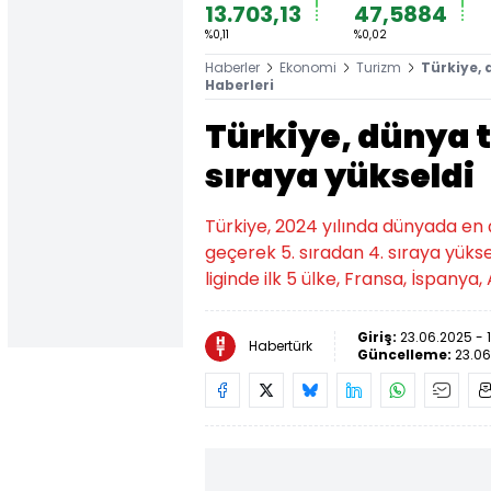
13.703,13
47,5884
%0,11
%0,02
Haberler
Ekonomi
Turizm
Türkiye, 
Haberleri
Türkiye, dünya 
sıraya yükseldi
Türkiye, 2024 yılında dünyada en ç
geçerek 5. sıradan 4. sıraya yüks
liginde ilk 5 ülke, Fransa, İspanya,
Giriş:
23.06.2025 - 
Habertürk
Güncelleme:
23.06