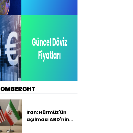
OOMBERGHT
İran: Hürmüz'ün
açılması ABD'nin
tutumuna bağlı