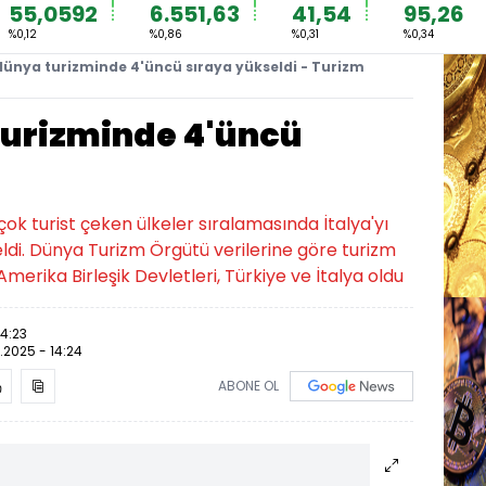
55,0592
6.551,63
41,54
95,26
%0,12
%0,86
%0,31
%0,34
dünya turizminde 4'üncü sıraya yükseldi - Turizm
turizminde 4'üncü
ok turist çeken ülkeler sıralamasında İtalya'yı
eldi. Dünya Turizm Örgütü verilerine göre turizm
 Amerika Birleşik Devletleri, Türkiye ve İtalya oldu
14:23
.2025 - 14:24
ABONE OL