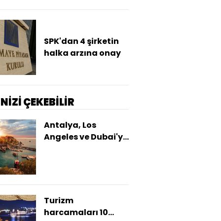
SPK'dan 4 şirketin
halka arzına onay
İNİZİ ÇEKEBİLİR
Antalya, Los
Angeles ve Dubai'yi
geçti
Turizm
harcamaları 10