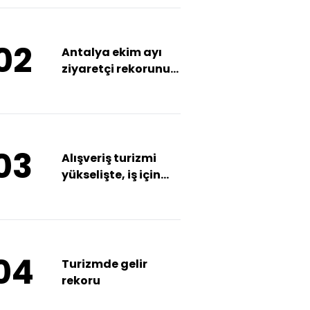
02
Antalya ekim ayı
ziyaretçi rekorunu
kırdı
03
Alışveriş turizmi
yükselişte, iş için
giden düşüşte
04
Turizmde gelir
rekoru