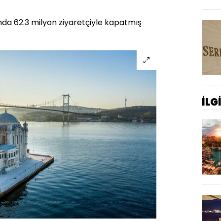
mda 62.3 milyon ziyaretçiyle kapatmış
İLG