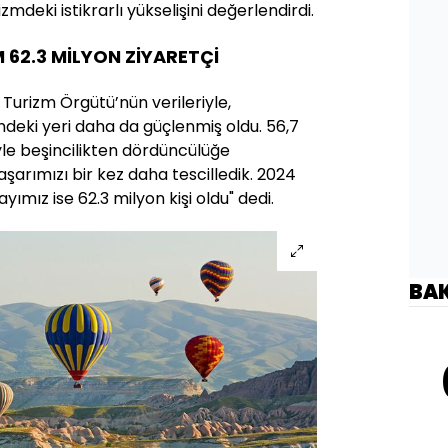
izmdeki istikrarlı yükselişini değerlendirdi.
 62.3 MİLYON ZİYARETÇİ
 Turizm Örgütü’nün verileriyle,
ndeki yeri daha da güçlenmiş oldu. 56,7
yle beşincilikten dördüncülüğe
şarımızı bir kez daha tescilledik. 2024
yımız ise 62.3 milyon kişi oldu" dedi.
BA