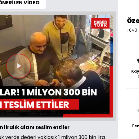
ÖNERİLEN VİDEO
Öze
TÜMÜ
Videoyu
Kay
De
Oynat
haf
a
bl
Fe
 liralık altını teslim ettiler
k yerde değeri yaklaşık 1 milyon 300 bin lira