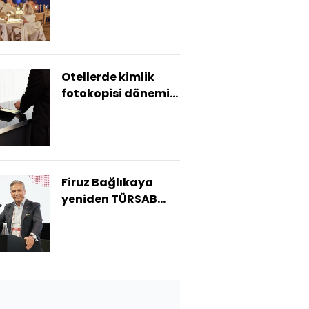
ayda 30 milyar
doları aştı
Otellerde kimlik
fotokopisi dönemi
sona erdi
Firuz Bağlıkaya
yeniden TÜRSAB
Başkanı seçildi