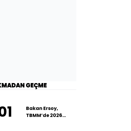
KMADAN GEÇME
01
Bakan Ersoy,
TBMM’de 2026
bütçesini anlattı