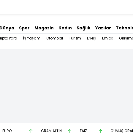
Dünya
Spor
Magazin
Kadın
Sağlık
Yazılar
Teknolo
Turizm
ripto Para
İş Yaşam
Otomobil
Enerji
Emlak
Girişimc
EURO
GRAM ALTIN
FAİZ
GÜMÜŞ GRA