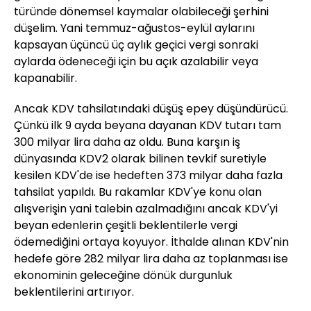
türünde dönemsel kaymalar olabileceği şerhini
düşelim. Yani temmuz-ağustos-eylül aylarını
kapsayan üçüncü üç aylık geçici vergi sonraki
aylarda ödeneceği için bu açık azalabilir veya
kapanabilir.
Ancak KDV tahsilatındaki düşüş epey düşündürücü.
Çünkü ilk 9 ayda beyana dayanan KDV tutarı tam
300 milyar lira daha az oldu. Buna karşın iş
dünyasında KDV2 olarak bilinen tevkif suretiyle
kesilen KDV'de ise hedeften 373 milyar daha fazla
tahsilat yapıldı. Bu rakamlar KDV'ye konu olan
alışverişin yani talebin azalmadığını ancak KDV'yi
beyan edenlerin çeşitli beklentilerle vergi
ödemediğini ortaya koyuyor. İthalde alınan KDV'nin
hedefe göre 282 milyar lira daha az toplanması ise
ekonominin geleceğine dönük durgunluk
beklentilerini artırıyor.