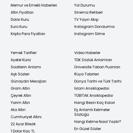
Memur ve Emekli Haberleri
Yol Durumu
Altın Fiyatları
Sinema Rehberi
Dolar Kuru
TV Yayın Akışı
Euro Kuru
Instagram Dondurma
Kripto Para Fiyatları
Instagram Silme
Yemek Tarifleri
Video Haberler
Ayetel Kürsi
TDK Sözlük Anlamları
Saatlerin Anlamı
Üniversite Taban Puanları
Aşk Sözleri
Rüya Tabirleri
Günaydın Mesajları
Dünya Tarihi ve Türk Tarihi
Gram Altın
İslam Ansiklopedisi
Çeyrek Altın
TÜBİTAK Ansiklopedisi
Yarım Altın
Hangi Besin Kaç Kalori
Ata Altın
Eş Anlamlı Kelimeler
Sözlüğü
Cumhuriyet Altını
Hangi Kelime Nasıl Yazılır?
22 Ayar Bilezik
En Güzel Sözler
1 Dolar Kaç TL