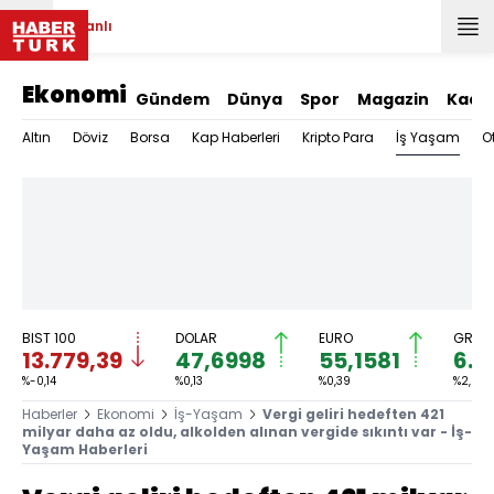
Canlı
Ekonomi
Gündem
Dünya
Spor
Magazin
Kadı
İş Yaşam
Altın
Döviz
Borsa
Kap Haberleri
Kripto Para
O
BIST 100
DOLAR
EURO
GRAM 
13.779,39
47,6998
55,1581
6.6
%-0,14
%0,13
%0,39
%2,59
Haberler
Ekonomi
İş-Yaşam
Vergi geliri hedeften 421
milyar daha az oldu, alkolden alınan vergide sıkıntı var - İş-
Yaşam Haberleri