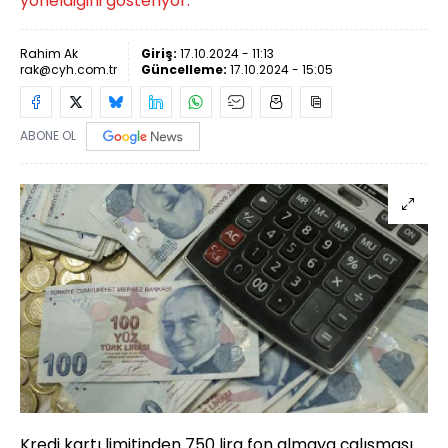
yöneldiğini gösteriyor.
Rahim Ak
Giriş:
17.10.2024 - 11:13
rak@cyh.com.tr
Güncelleme:
17.10.2024 - 15:05
ABONE OL
Kredi kartı limitinden 750 lira fon almaya çalışması