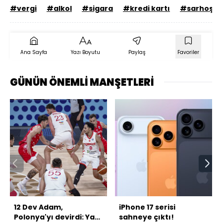
#vergi
#alkol
#sigara
#kredi kartı
#sarhoş
Ana Sayfa
Yazı Boyutu
Paylaş
Favoriler
GÜNÜN ÖNEMLİ MANŞETLERİ
12 Dev Adam,
iPhone 17 serisi
Polonya'yı devirdi: Yarı
sahneye çıktı!