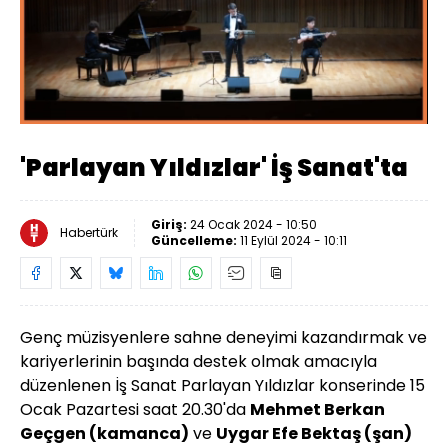
Yüklendi
:
34.87%
Sesi
Oynatma
Aç
Hızı
'Parlayan Yıldızlar' İş Sanat'ta
Giriş:
24 Ocak 2024 - 10:50
Habertürk
Güncelleme:
11 Eylül 2024 - 10:11
Genç müzisyenlere sahne deneyimi kazandırmak ve
kariyerlerinin başında destek olmak amacıyla
düzenlenen İş Sanat Parlayan Yıldızlar konserinde 15
Ocak Pazartesi saat 20.30'da
Mehmet Berkan
Geçgen (kamanca)
ve
Uygar Efe Bektaş (şan)