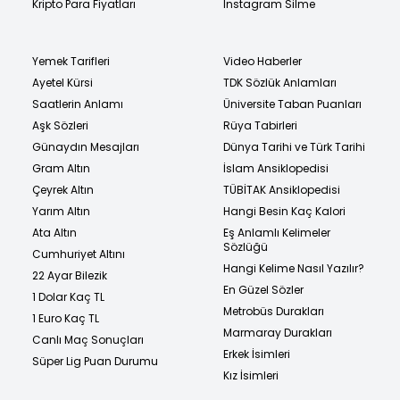
Kripto Para Fiyatları
Instagram Silme
Yemek Tarifleri
Video Haberler
Ayetel Kürsi
TDK Sözlük Anlamları
Saatlerin Anlamı
Üniversite Taban Puanları
Aşk Sözleri
Rüya Tabirleri
Günaydın Mesajları
Dünya Tarihi ve Türk Tarihi
Gram Altın
İslam Ansiklopedisi
Çeyrek Altın
TÜBİTAK Ansiklopedisi
Yarım Altın
Hangi Besin Kaç Kalori
Ata Altın
Eş Anlamlı Kelimeler
Sözlüğü
Cumhuriyet Altını
Hangi Kelime Nasıl Yazılır?
22 Ayar Bilezik
En Güzel Sözler
1 Dolar Kaç TL
Metrobüs Durakları
1 Euro Kaç TL
Marmaray Durakları
Canlı Maç Sonuçları
Erkek İsimleri
Süper Lig Puan Durumu
Kız İsimleri