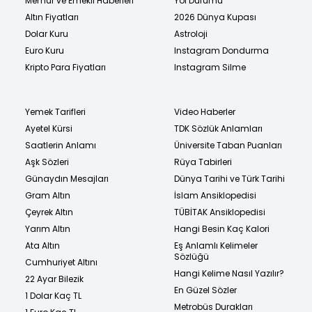
Memur ve Emekli Haberleri
Yol Durumu
Altın Fiyatları
2026 Dünya Kupası
Dolar Kuru
Astroloji
Euro Kuru
Instagram Dondurma
Kripto Para Fiyatları
Instagram Silme
Yemek Tarifleri
Video Haberler
Ayetel Kürsi
TDK Sözlük Anlamları
Saatlerin Anlamı
Üniversite Taban Puanları
Aşk Sözleri
Rüya Tabirleri
Günaydın Mesajları
Dünya Tarihi ve Türk Tarihi
Gram Altın
İslam Ansiklopedisi
Çeyrek Altın
TÜBİTAK Ansiklopedisi
Yarım Altın
Hangi Besin Kaç Kalori
Ata Altın
Eş Anlamlı Kelimeler
Sözlüğü
Cumhuriyet Altını
Hangi Kelime Nasıl Yazılır?
22 Ayar Bilezik
En Güzel Sözler
1 Dolar Kaç TL
Metrobüs Durakları