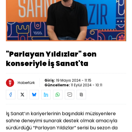
Yüklendi
:
43.96%
Sesi
Oynatma
Aç
Hızı
"Parlayan Yıldızlar" son
konseriyle İş Sanat'ta
Giriş:
19 Mayıs 2024 - 11:15
Habertürk
Güncelleme:
11 Eylül 2024 - 10:11
İş Sanat’ın kariyerlerinin başındaki müzisyenlere
sahne deneyimi sunarak destek olmak amacıyla
sürdürdüğü “Parlayan Yıldızlar” serisi bu sezon da