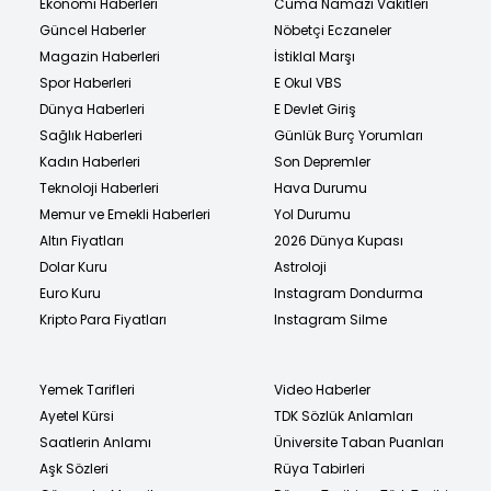
Ekonomi Haberleri
Cuma Namazı Vakitleri
Güncel Haberler
Nöbetçi Eczaneler
Magazin Haberleri
İstiklal Marşı
Spor Haberleri
E Okul VBS
Dünya Haberleri
E Devlet Giriş
Sağlık Haberleri
Günlük Burç Yorumları
Kadın Haberleri
Son Depremler
Teknoloji Haberleri
Hava Durumu
Memur ve Emekli Haberleri
Yol Durumu
Altın Fiyatları
2026 Dünya Kupası
Dolar Kuru
Astroloji
Euro Kuru
Instagram Dondurma
Kripto Para Fiyatları
Instagram Silme
Yemek Tarifleri
Video Haberler
Ayetel Kürsi
TDK Sözlük Anlamları
Saatlerin Anlamı
Üniversite Taban Puanları
Aşk Sözleri
Rüya Tabirleri