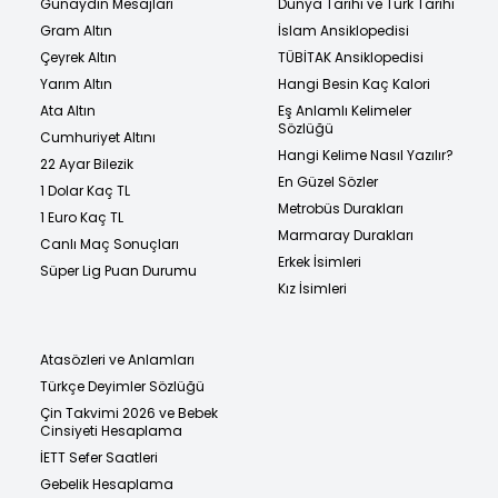
Günaydın Mesajları
Dünya Tarihi ve Türk Tarihi
Gram Altın
İslam Ansiklopedisi
Çeyrek Altın
TÜBİTAK Ansiklopedisi
Yarım Altın
Hangi Besin Kaç Kalori
Ata Altın
Eş Anlamlı Kelimeler
Sözlüğü
Cumhuriyet Altını
Hangi Kelime Nasıl Yazılır?
22 Ayar Bilezik
En Güzel Sözler
1 Dolar Kaç TL
Metrobüs Durakları
1 Euro Kaç TL
Marmaray Durakları
Canlı Maç Sonuçları
Erkek İsimleri
Süper Lig Puan Durumu
Kız İsimleri
Atasözleri ve Anlamları
Türkçe Deyimler Sözlüğü
Çin Takvimi 2026 ve Bebek
Cinsiyeti Hesaplama
İETT Sefer Saatleri
Gebelik Hesaplama