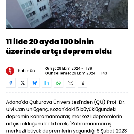
Yüklendi
:
12.15%
Sesi
Oynatma
Aç
Hızı
11 ilde 20 ayda 100 binin
üzerinde artçı deprem oldu
Giriş:
29 Ekim 2024 - 11:39
Habertürk
Güncelleme:
29 Ekim 2024 - 11:43
Adana'da Çukurova Üniversitesi'nden (ÇÜ) Prof. Dr.
Ulvi Can Ünlügenç, Kozan'daki 5 büyüklüğündeki
depremin Kahramanmaraş merkezli depremlerin
artçısı olduğunu belirterek, "Kahramanmaraş
merkezli büyük depremlerin yaşandığı 6 Şubat 2023