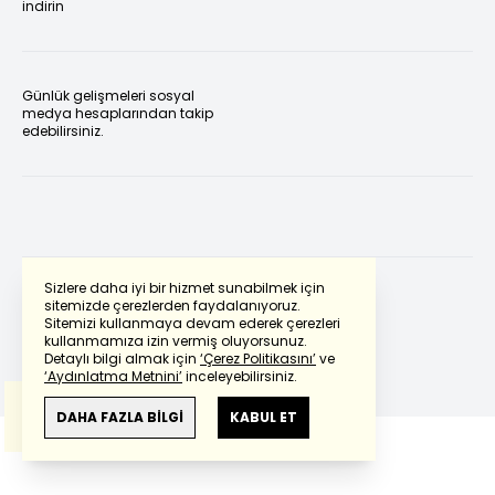
indirin
Günlük gelişmeleri sosyal
medya hesaplarından takip
edebilirsiniz.
Sizlere daha iyi bir hizmet sunabilmek için
sitemizde çerezlerden faydalanıyoruz.
Sitemizi kullanmaya devam ederek çerezleri
Powered by
Translate
kullanmamıza izin vermiş oluyorsunuz.
Detaylı bilgi almak için
‘Çerez Politikasını’
ve
‘Aydınlatma Metnini’
inceleyebilirsiniz.
Bu çeviride
Google Translete
kullanılmıştır.
Anlam ve çeviri hatalarından
haberturk.com
DAHA FAZLA BİLGİ
KABUL ET
sorumlu değildir.