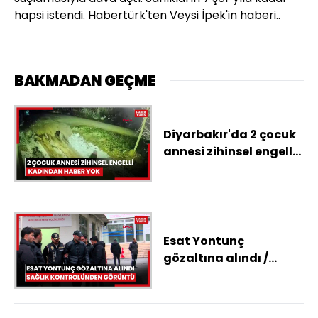
hapsi istendi. Habertürk'ten Veysi İpek'in haberi..
BAKMADAN GEÇME
Diyarbakır'da 2 çocuk
annesi zihinsel engelli
kadından haber yok
Esat Yontunç
gözaltına alındı /
Sağlık kontrolünden
görüntü