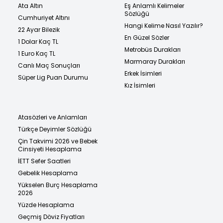
Ata Altın
Eş Anlamlı Kelimeler
Sözlüğü
Cumhuriyet Altını
Hangi Kelime Nasıl Yazılır?
22 Ayar Bilezik
En Güzel Sözler
1 Dolar Kaç TL
Metrobüs Durakları
1 Euro Kaç TL
Marmaray Durakları
Canlı Maç Sonuçları
Erkek İsimleri
Süper Lig Puan Durumu
Kız İsimleri
Atasözleri ve Anlamları
Türkçe Deyimler Sözlüğü
Çin Takvimi 2026 ve Bebek
Cinsiyeti Hesaplama
İETT Sefer Saatleri
Gebelik Hesaplama
Yükselen Burç Hesaplama
2026
Yüzde Hesaplama
Geçmiş Döviz Fiyatları