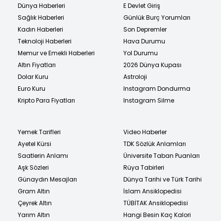
Dünya Haberleri
E Devlet Giriş
Sağlık Haberleri
Günlük Burç Yorumları
Kadın Haberleri
Son Depremler
Teknoloji Haberleri
Hava Durumu
Memur ve Emekli Haberleri
Yol Durumu
Altın Fiyatları
2026 Dünya Kupası
Dolar Kuru
Astroloji
Euro Kuru
Instagram Dondurma
Kripto Para Fiyatları
Instagram Silme
Yemek Tarifleri
Video Haberler
Ayetel Kürsi
TDK Sözlük Anlamları
Saatlerin Anlamı
Üniversite Taban Puanları
Aşk Sözleri
Rüya Tabirleri
Günaydın Mesajları
Dünya Tarihi ve Türk Tarihi
Gram Altın
İslam Ansiklopedisi
Çeyrek Altın
TÜBİTAK Ansiklopedisi
Yarım Altın
Hangi Besin Kaç Kalori