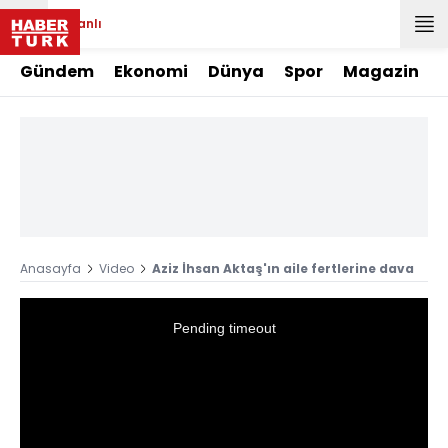
Canlı
Gündem
Ekonomi
Dünya
Spor
Magazin
Anasayfa
Video
Aziz İhsan Aktaş'ın aile fertlerine dava
This
is
a
Pending timeout
modal
window.