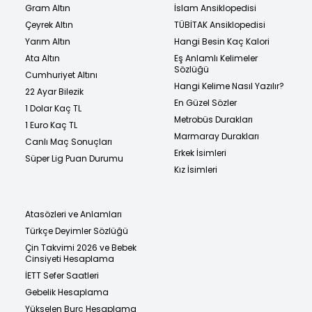
Gram Altın
İslam Ansiklopedisi
Çeyrek Altın
TÜBİTAK Ansiklopedisi
Yarım Altın
Hangi Besin Kaç Kalori
Ata Altın
Eş Anlamlı Kelimeler
Sözlüğü
Cumhuriyet Altını
Hangi Kelime Nasıl Yazılır?
22 Ayar Bilezik
En Güzel Sözler
1 Dolar Kaç TL
Metrobüs Durakları
1 Euro Kaç TL
Marmaray Durakları
Canlı Maç Sonuçları
Erkek İsimleri
Süper Lig Puan Durumu
Kız İsimleri
Atasözleri ve Anlamları
Türkçe Deyimler Sözlüğü
Çin Takvimi 2026 ve Bebek
Cinsiyeti Hesaplama
İETT Sefer Saatleri
Gebelik Hesaplama
Yükselen Burç Hesaplama