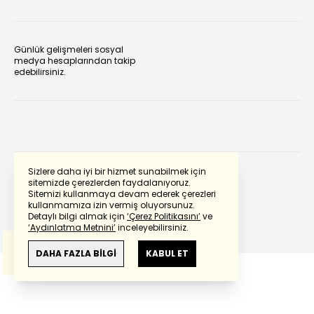
Günlük gelişmeleri sosyal
medya hesaplarından takip
edebilirsiniz.
Sizlere daha iyi bir hizmet sunabilmek için
sitemizde çerezlerden faydalanıyoruz.
Sitemizi kullanmaya devam ederek çerezleri
Powered by
Translate
kullanmamıza izin vermiş oluyorsunuz.
Detaylı bilgi almak için
‘Çerez Politikasını’
ve
‘Aydınlatma Metnini’
inceleyebilirsiniz.
Bu çeviride
Google Translete
kullanılmıştır.
Anlam ve çeviri hatalarından
haberturk.com
DAHA FAZLA BİLGİ
KABUL ET
sorumlu değildir.