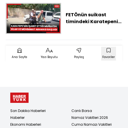
FETÖnün suikast
timindeki Karatepenin
Muğlada gösterdiği
bölgelerde silah ve
mühimmat aramasına
başlandı
Ana Sayfa
Yazı Boyutu
Paylaş
Favoriler
Son Dakika Haberleri
Canlı Borsa
Haberler
Namaz Vakitleri 2026
Ekonomi Haberleri
Cuma Namazı Vakitleri