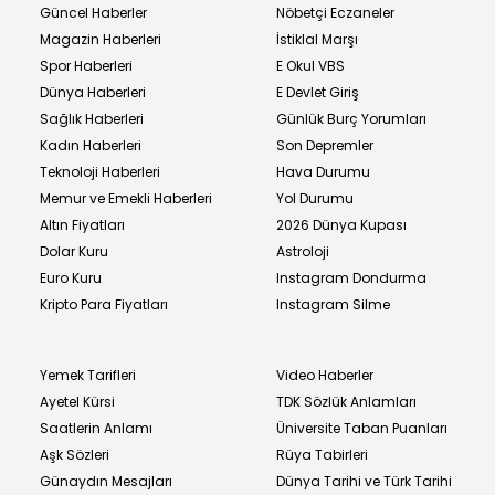
Güncel Haberler
Nöbetçi Eczaneler
Magazin Haberleri
İstiklal Marşı
Spor Haberleri
E Okul VBS
Dünya Haberleri
E Devlet Giriş
Sağlık Haberleri
Günlük Burç Yorumları
Kadın Haberleri
Son Depremler
Teknoloji Haberleri
Hava Durumu
Memur ve Emekli Haberleri
Yol Durumu
Altın Fiyatları
2026 Dünya Kupası
Dolar Kuru
Astroloji
Euro Kuru
Instagram Dondurma
Kripto Para Fiyatları
Instagram Silme
Yemek Tarifleri
Video Haberler
Ayetel Kürsi
TDK Sözlük Anlamları
Saatlerin Anlamı
Üniversite Taban Puanları
Aşk Sözleri
Rüya Tabirleri
Günaydın Mesajları
Dünya Tarihi ve Türk Tarihi