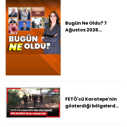
Bugün Ne Oldu? 7
Ağustos 2026
haberleri: Türkiye,
Suudi Arabistan ve
Pakistan'dan üçlü
savunma anlaşması,
Çerçeve yasa
komisyonda, Yapay
zeka ile yeni virüsler
üretildi
FETÖ'cü Karatepe'nin
gösterdiği bölgelerde
silah ve mühimmat
aranıyor!