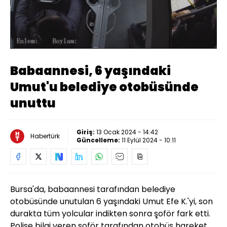
Yüklendi
:
16.67%
Sesi
Oynatma
Aç
Hızı
Babaannesi, 6 yaşındaki
Umut'u belediye otobüsünde
unuttu
Giriş:
13 Ocak 2024 - 14:42
Habertürk
Güncelleme:
11 Eylül 2024 - 10:11
Bursa'da, babaannesi tarafından belediye
otobüsünde unutulan 6 yaşındaki Umut Efe K.'yi, son
durakta tüm yolcular indikten sonra şoför fark etti.
Polise bilgi veren şoför tarafından otobüs hareket