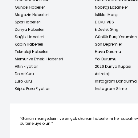
Güncel Haberler
Nöbetçi Eczaneler
Magazin Haberleri
İstiklal Marşı
Spor Haberleri
E Okul VBS
Dünya Haberleri
E Devlet Giriş
Sağlık Haberleri
Günlük Burç Yorumları
Kadın Haberleri
Son Depremler
Teknoloji Haberleri
Hava Durumu
Memur ve Emekli Haberleri
Yol Durumu
Altın Fiyatları
2026 Dünya Kupası
Dolar Kuru
Astroloji
Euro Kuru
Instagram Dondurma
Kripto Para Fiyatları
Instagram Silme
“Günün manşetlerini ve en çok okunan haberlerini her sabah e
bültene üye olun.”