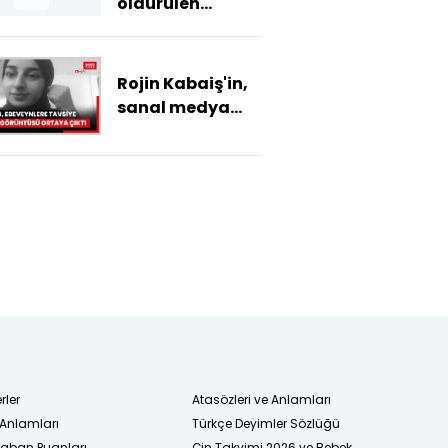
öldürülen
Khokimova'nın
cesedinin
balkondan
Rojin Kabaiş'in,
bavulla
sanal medya
çıkarıldığı anlar
hesabı için
ortaya çıktı
ebeveynlere
tavsiyeler
verdiği
görüntüsü
ortaya çıktı
rler
Atasözleri ve Anlamları
 Anlamları
Türkçe Deyimler Sözlüğü
 Taban Puanları
Çin Takvimi 2026 ve Bebek