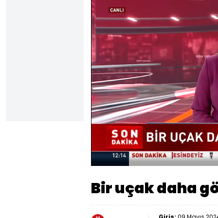
Yüklendi
:
20.48%
Sesi
Aç
Bir uçak daha gö
Giriş:
09 Mayıs 2024