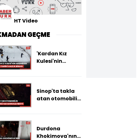
HT Video
KMADAN GEÇME
'Kardan Kız
Kulesi'nin
ardından şimdi
de tarihi valilik
binasını
Sinop'ta takla
köylerine
atan otomobilin
taşıdılar
sürücüsü
hayatını
kaybetti
Durdona
Khokimova'nın