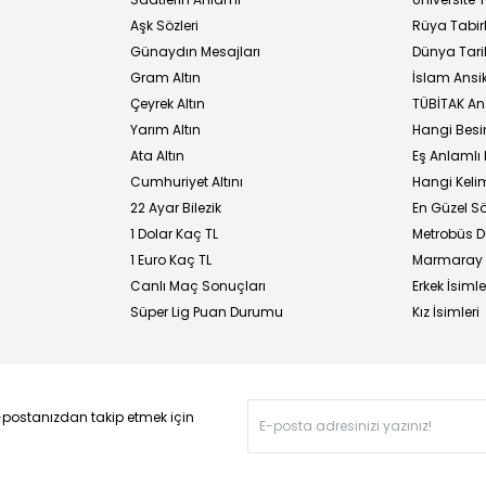
Aşk Sözleri
Rüya Tabirl
Günaydın Mesajları
Dünya Tarih
Gram Altın
İslam Ansi
Çeyrek Altın
TÜBİTAK An
Yarım Altın
Hangi Besi
Ata Altın
Eş Anlamlı 
Cumhuriyet Altını
Hangi Kelim
22 Ayar Bilezik
En Güzel Sö
1 Dolar Kaç TL
Metrobüs D
1 Euro Kaç TL
Marmaray D
Canlı Maç Sonuçları
Erkek İsimle
Süper Lig Puan Durumu
Kız İsimleri
-postanızdan takip etmek için