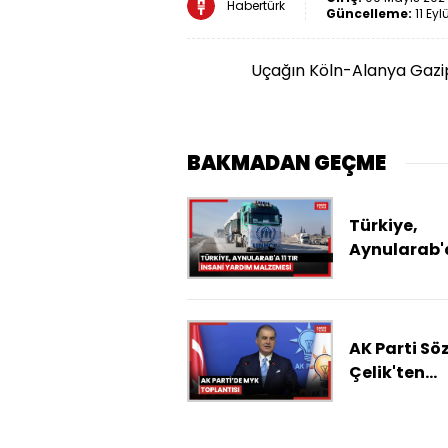
Habertürk
Güncelleme:
11 Eyl
Uçağın Köln-Alanya Gazip
BAKMADAN GEÇME
Türkiye,
Aynularab'a 
insani yar
malzemesi 
etti
AK Parti Sö
Çelik'ten
açıklamala