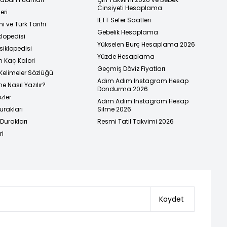
Cinsiyeti Hesaplama
eri
İETT Sefer Saatleri
i ve Türk Tarihi
Gebelik Hesaplama
klopedisi
Yükselen Burç Hesaplama 2026
siklopedisi
Yüzde Hesaplama
n Kaç Kalori
Geçmiş Döviz Fiyatları
Kelimeler Sözlüğü
Adım Adım Instagram Hesap
e Nasıl Yazılır?
Dondurma 2026
zler
Adım Adım Instagram Hesap
urakları
Silme 2026
urakları
Resmi Tatil Takvimi 2026
ri
Kaydet