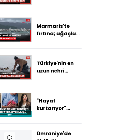
son görüntüleri
ortaya çıktı
Marmaris'te
fırtına; ağaçlar
devrildi, yelkenli
tekne karaya
oturdu
Türkiye'nin en
uzun nehri
dondu: Üzerinde
eskimo usülü
balık avladılar
"Hayat
kurtarıyor"
denmişti! Hiçbir
faydası
yokmuş...
Ümraniye'de