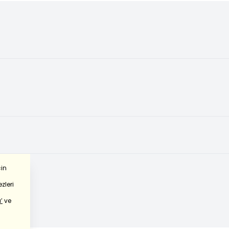
çin
zleri
’
ve