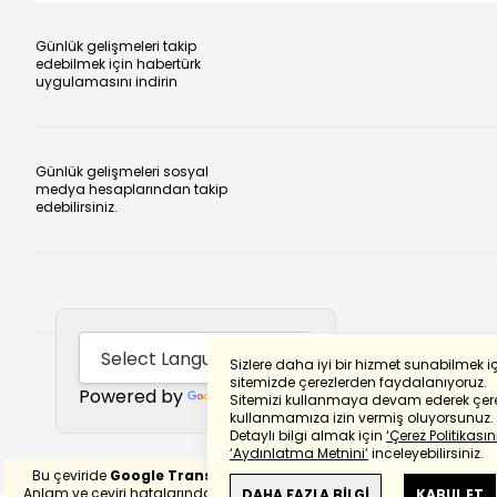
Günlük gelişmeleri takip
edebilmek için habertürk
uygulamasını indirin
Günlük gelişmeleri sosyal
medya hesaplarından takip
edebilirsiniz.
Sizlere daha iyi bir hizmet sunabilmek i
sitemizde çerezlerden faydalanıyoruz.
Powered by
Translate
Sitemizi kullanmaya devam ederek çere
kullanmamıza izin vermiş oluyorsunuz.
Detaylı bilgi almak için
‘Çerez Politikasını
‘Aydınlatma Metnini’
inceleyebilirsiniz.
Bu çeviride
Google Translete
kullanılmıştır.
Anlam ve çeviri hatalarından
haberturk.com
DAHA FAZLA BİLGİ
KABUL ET