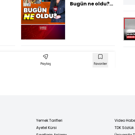
Bugün ne oldu?
İşte günün öne
çıkan haberleri
Paylaş
Favoriler
Yemek Tarifleri
Video Habe
Ayetel Kürsi
TDK Sözlük
i
Saatlerin Anlamı
Üniversite