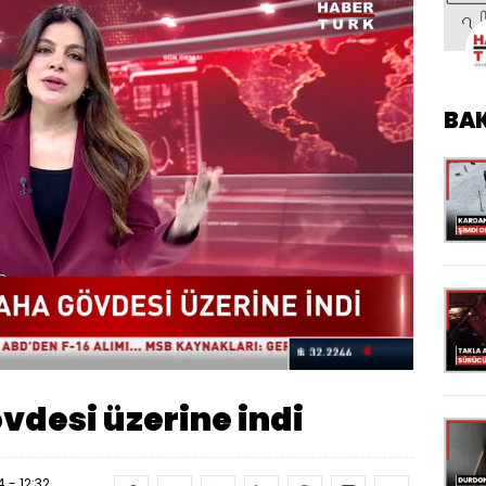
BA
Oynatma
Hızı
vdesi üzerine indi
 - 12:32