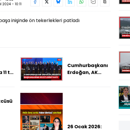
ül 2024 - 10:11
aşa inişinde ön tekerlekleri patladı
Cumhurbaşkanı
11 tır
Erdoğan, AK
dım
Partiye katılan
sevk
belediye
başkanlarına
rozetlerini taktı
zcüsü
r
26 Ocak 2026: