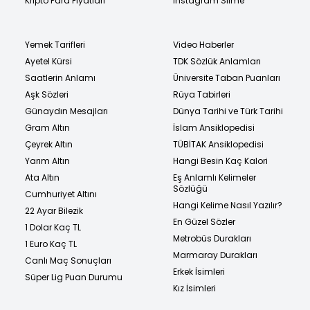
Kripto Para Fiyatları
Instagram Silme
Yemek Tarifleri
Video Haberler
Ayetel Kürsi
TDK Sözlük Anlamları
Saatlerin Anlamı
Üniversite Taban Puanları
Aşk Sözleri
Rüya Tabirleri
Günaydın Mesajları
Dünya Tarihi ve Türk Tarihi
Gram Altın
İslam Ansiklopedisi
Çeyrek Altın
TÜBİTAK Ansiklopedisi
Yarım Altın
Hangi Besin Kaç Kalori
Ata Altın
Eş Anlamlı Kelimeler
Sözlüğü
Cumhuriyet Altını
Hangi Kelime Nasıl Yazılır?
22 Ayar Bilezik
En Güzel Sözler
1 Dolar Kaç TL
Metrobüs Durakları
1 Euro Kaç TL
Marmaray Durakları
Canlı Maç Sonuçları
Erkek İsimleri
Süper Lig Puan Durumu
Kız İsimleri