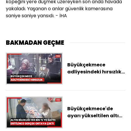
köpeğini yere düşmek üzereyken son anda havada
yakaladı. Yaşanan o anlar güvenlik kamerasına
saniye saniye yansıdı. - İHA
BAKMADAN GEÇME
Büyükçekmece
adliyesindeki hırsızlık;
şüpheliler
havalimanındaki
görüntüleri ortaya
çıktı
Büyükçekmece'de
ayarı yükseltilen altın
bilekliği 159 bin liraya
sattı; gerçek altın