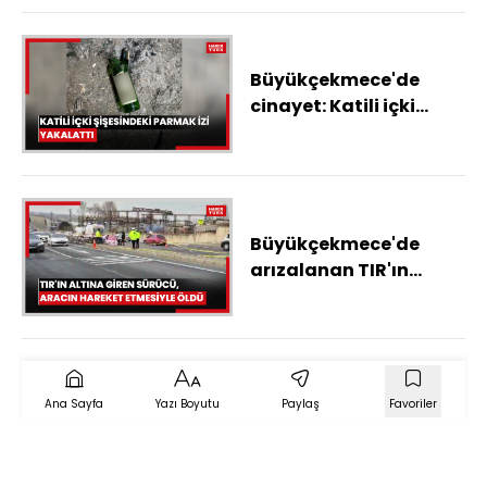
eritilince ortaya çıktı
Büyükçekmece'de
cinayet: Katili içki
şişesindeki parmak izi
yakalattı
Büyükçekmece'de
arızalanan TIR'ın
altına giren sürücü,
aracın hareket
etmesiyle öldü
Ana Sayfa
Yazı Boyutu
Paylaş
Favoriler