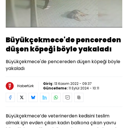
Yüklendi
:
34.98%
Sesi
Oynatma
Aç
Hızı
Büyükçekmece'de pencereden
düşen köpeği böyle yakaladı
Büyükçekmece'de pencereden düşen köpeği böyle
yakaladı
Giriş:
13 Kasım 2022 - 09:37
Habertürk
Güncelleme:
11 Eylül 2024 - 10:11
Büyükçekmece’de veterinerden kedisini teslim
almak için evden çıkan kadın balkona çıkan yavru