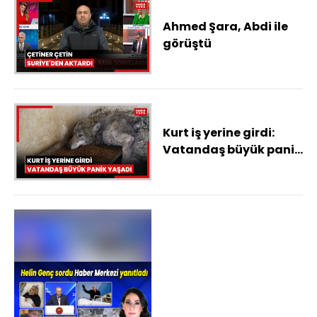
Ahmed Şara, Abdi ile
görüştü
Kurt iş yerine girdi:
Vatandaş büyük panik
yaşadı