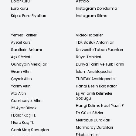
Dolar Kuru
Astroloji
Euro Kuru
Instagram Dondurma
Kripto Para Fiyatları
Instagram Silme
Yemek Tarifleri
Video Haberler
Ayetel Kürsi
TDK Sözlük Anlamları
Saatlerin Anlamı
Üniversite Taban Puanları
Aşk Sözleri
Rüya Tabirleri
Günaydın Mesajları
Dünya Tarihi ve Türk Tarihi
Gram Altın
İslam Ansiklopedisi
Çeyrek Altın
TÜBİTAK Ansiklopedisi
Yarım Altın
Hangi Besin Kaç Kalori
Ata Altın
Eş Anlamlı Kelimeler
Sözlüğü
Cumhuriyet Altını
Hangi Kelime Nasıl Yazılır?
22 Ayar Bilezik
En Güzel Sözler
1 Dolar Kaç TL
Metrobüs Durakları
1 Euro Kaç TL
Marmaray Durakları
Canlı Maç Sonuçları
Erkek İsimleri