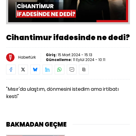
Yüklendi
:
0%
Sesi
Oynatma
Aç
Hızı
Cihantimur ifadesinde ne dedi?
Giriş:
15 Mart 2024 - 15:13
Habertürk
Güncelleme:
11 Eylül 2024 - 10:11
"Mısır'da ulaştım, dönmesini istedim ama irtibatı
kesti"
BAKMADAN GEÇME