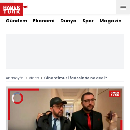
Canlı
Gündem
Ekonomi
Dünya
Spor
Magazin
Anasayfa
Video
Cihantimur ifadesinde ne dedi?
Video
Oynatıcısı
yükleniyor.