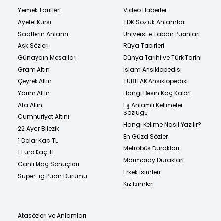
Yemek Tarifleri
Video Haberler
Ayetel Kürsi
TDK Sözlük Anlamları
Saatlerin Anlamı
Üniversite Taban Puanları
Aşk Sözleri
Rüya Tabirleri
Günaydın Mesajları
Dünya Tarihi ve Türk Tarihi
Gram Altın
İslam Ansiklopedisi
Çeyrek Altın
TÜBİTAK Ansiklopedisi
Yarım Altın
Hangi Besin Kaç Kalori
Ata Altın
Eş Anlamlı Kelimeler
Sözlüğü
Cumhuriyet Altını
Hangi Kelime Nasıl Yazılır?
22 Ayar Bilezik
En Güzel Sözler
1 Dolar Kaç TL
Metrobüs Durakları
1 Euro Kaç TL
Marmaray Durakları
Canlı Maç Sonuçları
Erkek İsimleri
Süper Lig Puan Durumu
Kız İsimleri
Atasözleri ve Anlamları