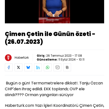
Yüklendi
:
12.57%
Sesi
Oynatma
Aç
Hızı
Çimen Çetin ile Günün özeti -
(26.07.2023)
Giriş:
26 Temmuz 2023 - 17:08
Habertürk
Güncelleme:
11 Eylül 2024 - 10:11
Bugün o gün! Termometrelere dikkat!. Tanju Özcan
CHP'den ihraç edildi. EKK toplandı; OVP ele
alındı???? Orman yangınları sürüyor
Haberturk.com Yazı İşleri Koordinatörü Çimen Çetin,