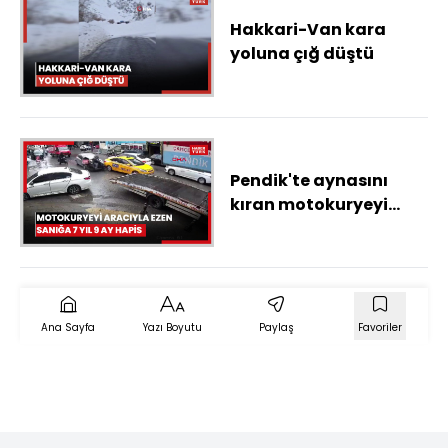
Hakkari-Van kara
yoluna çığ düştü
Pendik'te aynasını
kıran motokuryeyi
aracıyla ezen sanığa 7
yıl 9 ay hapis
Ana Sayfa
Yazı Boyutu
Paylaş
Favoriler