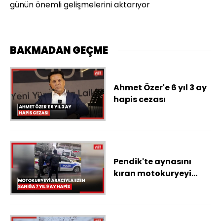
günün önemli gelişmelerini aktarıyor
BAKMADAN GEÇME
Ahmet Özer'e 6 yıl 3 ay
hapis cezası
Pendik'te aynasını
kıran motokuryeyi
aracıyla ezen sanığa 7
yıl 9 ay hapis