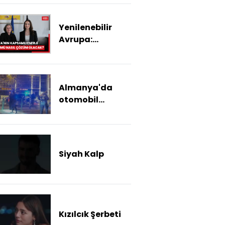
Yenilenebilir
Avrupa:
Almanya'nın
kapsamlı enerji
dönüşümü nasıl
Almanya'da
çözüm olacak?
otomobil
kalabalığın içine
daldı! Şüpheli
yakalandı
Siyah Kalp
Kızılcık Şerbeti