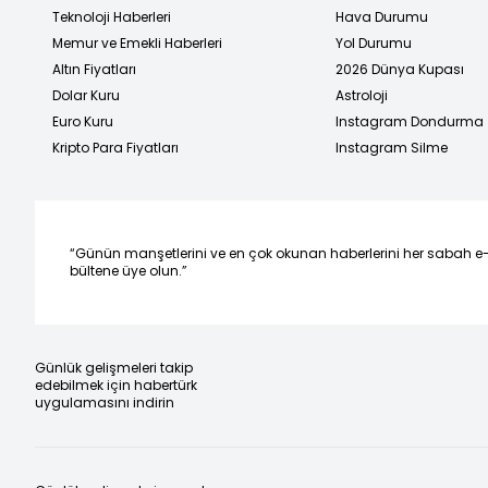
Teknoloji Haberleri
Hava Durumu
Memur ve Emekli Haberleri
Yol Durumu
Altın Fiyatları
2026 Dünya Kupası
Dolar Kuru
Astroloji
Euro Kuru
Instagram Dondurma
Kripto Para Fiyatları
Instagram Silme
“Günün manşetlerini ve en çok okunan haberlerini her sabah e
bültene üye olun.”
Günlük gelişmeleri takip
edebilmek için habertürk
uygulamasını indirin