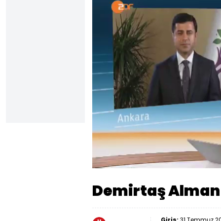
Yüklendi
:
10.44%
Sesi
Aç
Demirtaş Alman 
Giriş:
31 Temmuz 20