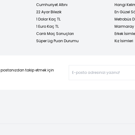
Cumhuriyet Altını
Hangi Kelim
22 Ayar Bilezik
En Güzel Sö
1 Dolar Kaç TL
Metrobüs D
1 Euro Kaç TL
Marmaray D
Canlı Maç Sonuçları
Erkek İsimle
Süper Lig Puan Durumu
Kız İsimleri
-postanızdan takip etmek için