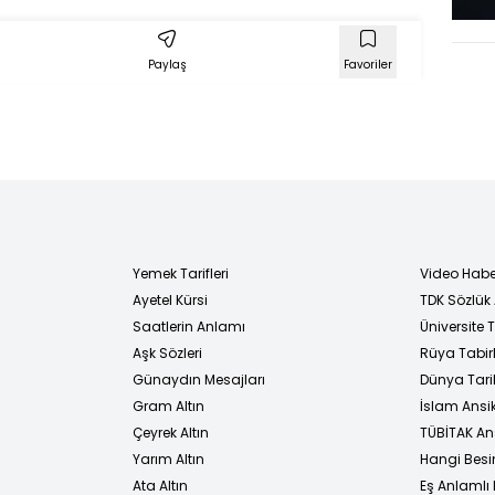
Paylaş
Favoriler
Yemek Tarifleri
Video Habe
Ayetel Kürsi
TDK Sözlük
i
Saatlerin Anlamı
Üniversite
Aşk Sözleri
Rüya Tabirl
Günaydın Mesajları
Dünya Tarih
Gram Altın
İslam Ansi
Çeyrek Altın
TÜBİTAK An
Yarım Altın
Hangi Besi
Ata Altın
Eş Anlamlı 