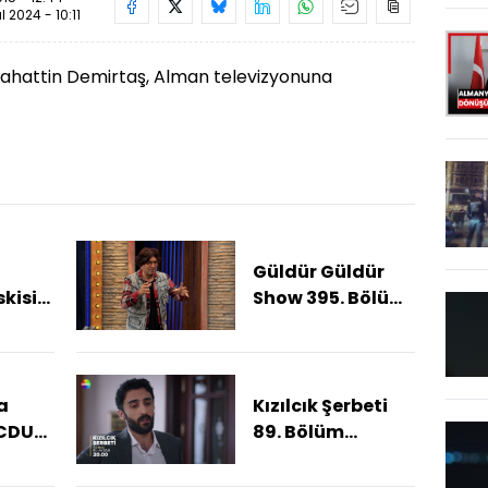
ül 2024 - 10:11
lahattin Demirtaş, Alman televizyonuna
Güldür Güldür
skisi
Show 395. Bölüm
acak
Fragmanı
a
Kızılcık Şerbeti
 CDU
89. Bölüm
,
Fragmanı
ları