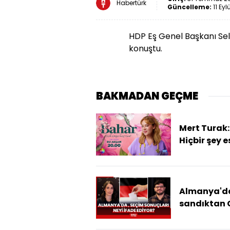
Habertürk
Güncelleme:
11 Eyl
HDP Eş Genel Başkanı Se
konuştu.
BAKMADAN GEÇME
Mert Turak:
Hiçbir şey e
gibi olmay
Almanya'd
sandıktan
ve AfD çıktı
seçim sonuç