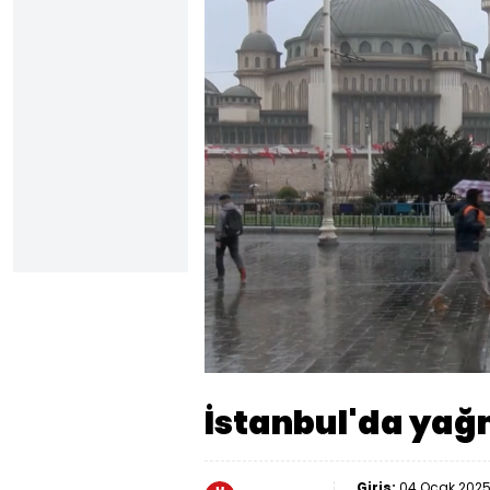
Yüklendi
:
27.33%
Sesi
Aç
İstanbul'da yağm
Giriş:
04 Ocak 2025 