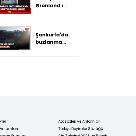
Grönland'ı
istemesinin
görünmeyen
sebebi nedir?
Şanlıurfa'da
buzlanma
nedeniyle
zincirleme kaza:
2 ölü
rler
Atasözleri ve Anlamları
 Anlamları
Türkçe Deyimler Sözlüğü
 Taban Puanları
Çin Takvimi 2026 ve Bebek