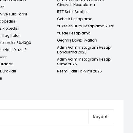
Cinsiyeti Hesaplama
eri
İETT Sefer Saatleri
i ve Türk Tarihi
Gebelik Hesaplama
klopedisi
Yükselen Burç Hesaplama 2026
siklopedisi
Yüzde Hesaplama
n Kaç Kalori
Geçmiş Döviz Fiyatları
Kelimeler Sözlüğü
Adım Adım Instagram Hesap
e Nasıl Yazılır?
Dondurma 2026
zler
Adım Adım Instagram Hesap
urakları
Silme 2026
urakları
Resmi Tatil Takvimi 2026
ri
Kaydet