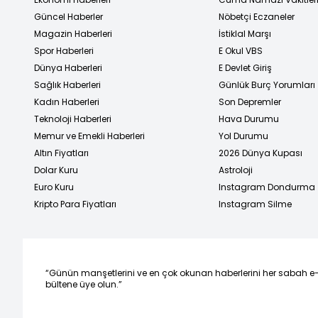
Güncel Haberler
Nöbetçi Eczaneler
Magazin Haberleri
İstiklal Marşı
Spor Haberleri
E Okul VBS
Dünya Haberleri
E Devlet Giriş
Sağlık Haberleri
Günlük Burç Yorumları
Kadın Haberleri
Son Depremler
Teknoloji Haberleri
Hava Durumu
Memur ve Emekli Haberleri
Yol Durumu
Altın Fiyatları
2026 Dünya Kupası
Dolar Kuru
Astroloji
Euro Kuru
Instagram Dondurma
Kripto Para Fiyatları
Instagram Silme
“Günün manşetlerini ve en çok okunan haberlerini her sabah e
bültene üye olun.”