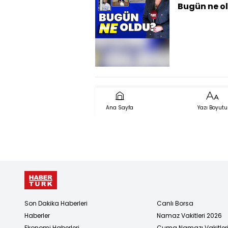
Bugün ne o
İşte günün 
çıkan haber
Ana Sayfa
Yazı Boyutu
Son Dakika Haberleri
Canlı Borsa
Haberler
Namaz Vakitleri 2026
Ekonomi Haberleri
Cuma Namazı Vakitler