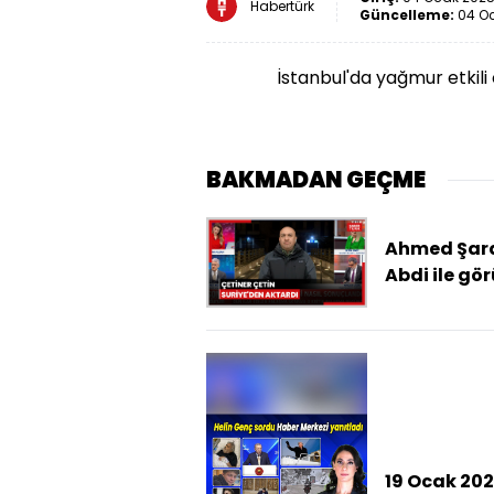
Habertürk
Güncelleme:
04 Oc
İstanbul'da yağmur etkili 
BAKMADAN GEÇME
Ahmed Şar
Abdi ile gö
19 Ocak 202