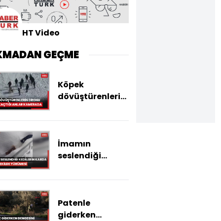
HT Video
KMADAN GEÇME
Köpek
dövüştürenlerin
dronu görüp
kaçtığı anlar
kamerada
İmamın
seslendiği
kedilerin karda
sıralı şekilde
yürümesi
Patenle
görüntülendi
giderken