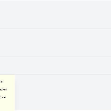
çin
zleri
’
ve