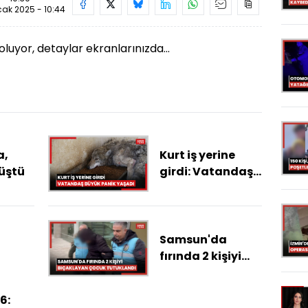
ak 2025 - 10:44
oluyor, detaylar ekranlarınızda...
a,
Kurt iş yerine
rüştü
girdi: Vatandaş
büyük panik
yaşadı
Samsun'da
fırında 2 kişiyi
bıçaklayan
çocuk tutuklandı
6: