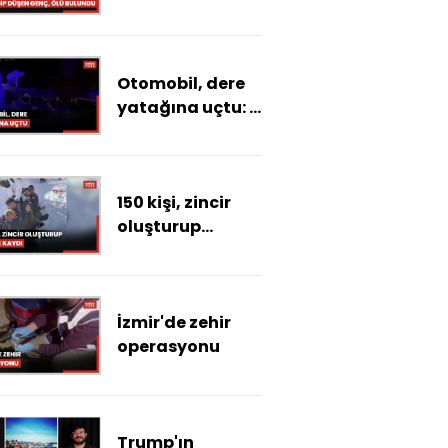
dengesini
kaybedip düşen
Efe Mevlüt, ölü
Otomobil, dere
bulundu
yatağına uçtu: 1
ölü, 3 ağır yaralı
150 kişi, zincir
oluşturup
poşetle kaydı
İzmir'de zehir
operasyonu
Trump'ın