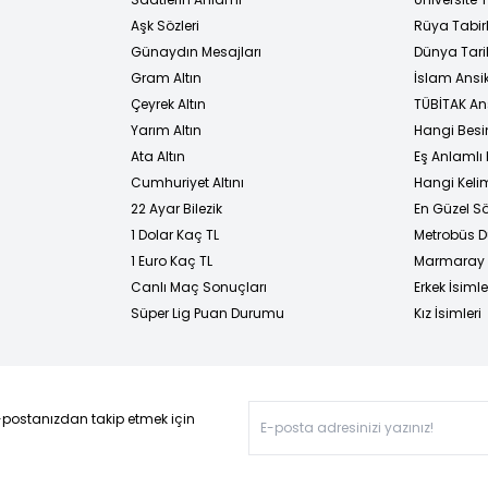
Aşk Sözleri
Rüya Tabirl
Günaydın Mesajları
Dünya Tarih
Gram Altın
İslam Ansi
Çeyrek Altın
TÜBİTAK An
Yarım Altın
Hangi Besi
Ata Altın
Eş Anlamlı 
Cumhuriyet Altını
Hangi Kelim
22 Ayar Bilezik
En Güzel Sö
1 Dolar Kaç TL
Metrobüs D
1 Euro Kaç TL
Marmaray D
Canlı Maç Sonuçları
Erkek İsimle
Süper Lig Puan Durumu
Kız İsimleri
-postanızdan takip etmek için