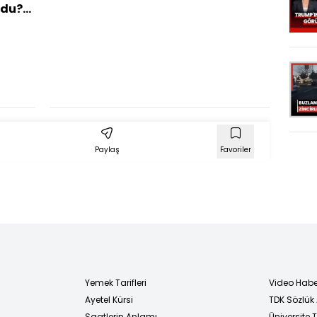
ldu?
öne
leri
Paylaş
Favoriler
Yemek Tarifleri
Video Habe
Ayetel Kürsi
TDK Sözlük
i
Saatlerin Anlamı
Üniversite