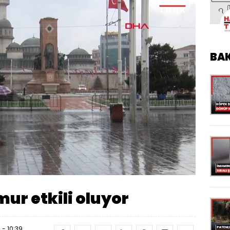
BA
Oynatma
Hızı
ur etkili oluyor
- 10:39