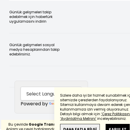
Günlük gelişmeleri takip
edebilmek için habertürk
uygulamasını indirin
Günlük gelişmeleri sosyal
medya hesaplarından takip
edebilirsiniz.
Sizlere daha iyi bir hizmet sunabilmek i
sitemizde çerezlerden faydalanıyoruz.
Powered by
Translate
Sitemizi kullanmaya devam ederek çere
kullanmamıza izin vermiş oluyorsunuz.
Detaylı bilgi almak için
‘Çerez Politikasını
‘Aydınlatma Metnini’
inceleyebilirsiniz.
Bu çeviride
Google Translete
kullanılmıştır.
Anlam ve çeviri hatalarından
haberturk.com
DAHA FAZLA BİLGİ
KABUL ET