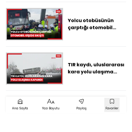
Yolcu otobüsünün
çarptığı otomobil
gişede sıkıştı
TIR kaydı, uluslararası
kara yolu ulaşıma
kapandı
Ana Sayfa
Yazı Boyutu
Paylaş
Favoriler