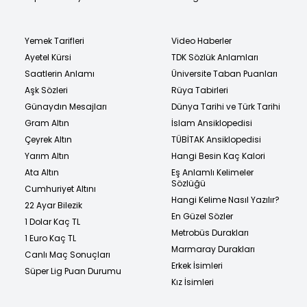
Yemek Tarifleri
Video Haberler
Ayetel Kürsi
TDK Sözlük Anlamları
Saatlerin Anlamı
Üniversite Taban Puanları
Aşk Sözleri
Rüya Tabirleri
Günaydın Mesajları
Dünya Tarihi ve Türk Tarihi
Gram Altın
İslam Ansiklopedisi
Çeyrek Altın
TÜBİTAK Ansiklopedisi
Yarım Altın
Hangi Besin Kaç Kalori
Ata Altın
Eş Anlamlı Kelimeler
Sözlüğü
Cumhuriyet Altını
Hangi Kelime Nasıl Yazılır?
22 Ayar Bilezik
En Güzel Sözler
1 Dolar Kaç TL
Metrobüs Durakları
1 Euro Kaç TL
Marmaray Durakları
Canlı Maç Sonuçları
Erkek İsimleri
Süper Lig Puan Durumu
Kız İsimleri