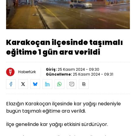
Yüklendi
:
100.00%
Sesi
Oynatma
Aç
Hızı
Karakoçan ilçesinde taşımalı
eğitime 1 gün ara verildi
Giriş:
25 Kasım 2024 - 09:30
Habertürk
Güncelleme:
25 Kasım 2024 - 09:31
Elazığın Karakoçan ilçesinde kar yağışı nedeniyle
bugün taşımalı eğitime ara verildi.
İlçe genelinde kar yağışı etkisini sürdürüyor.