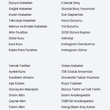
Dünya Haberleri
E Devlet Giriş
Sağlık Haberleri
Günlük Burç Yorumları
Kadın Haberleri
Son Depremler
Teknoloji Haberleri
Hava Durumu
Memur ve Emekli Haberleri
Yol Durumu
Altın Fiyatları
2026 Dünya Kupası
Dolar Kuru
Astroloji
Euro Kuru
Instagram Dondurma
Kripto Para Fiyatları
Instagram Silme
Yemek Tarifleri
Video Haberler
Ayetel Kürsi
TDK Sözlük Anlamları
Saatlerin Anlamı
Üniversite Taban Puanları
Aşk Sözleri
Rüya Tabirleri
Günaydın Mesajları
Dünya Tarihi ve Türk Tarihi
Gram Altın
İslam Ansiklopedisi
Çeyrek Altın
TÜBİTAK Ansiklopedisi
Yarım Altın
Hangi Besin Kaç Kalori