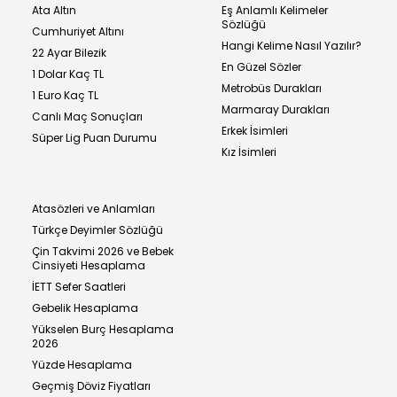
Ata Altın
Eş Anlamlı Kelimeler
Sözlüğü
Cumhuriyet Altını
Hangi Kelime Nasıl Yazılır?
22 Ayar Bilezik
En Güzel Sözler
1 Dolar Kaç TL
Metrobüs Durakları
1 Euro Kaç TL
Marmaray Durakları
Canlı Maç Sonuçları
Erkek İsimleri
Süper Lig Puan Durumu
Kız İsimleri
Atasözleri ve Anlamları
Türkçe Deyimler Sözlüğü
Çin Takvimi 2026 ve Bebek
Cinsiyeti Hesaplama
İETT Sefer Saatleri
Gebelik Hesaplama
Yükselen Burç Hesaplama
2026
Yüzde Hesaplama
Geçmiş Döviz Fiyatları