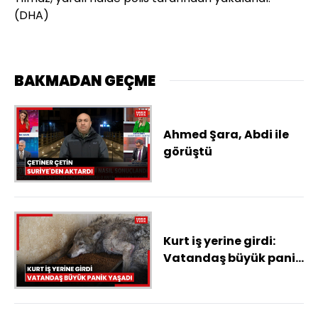
(DHA)
BAKMADAN GEÇME
Ahmed Şara, Abdi ile
görüştü
Kurt iş yerine girdi:
Vatandaş büyük panik
yaşadı