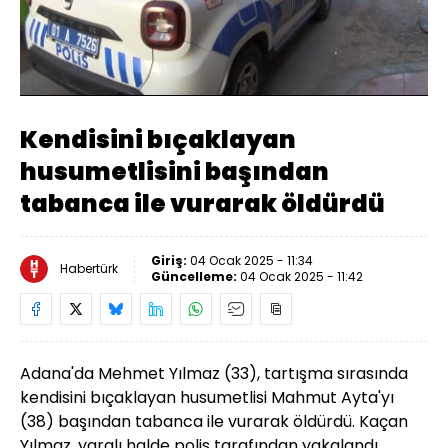
Yüklendi
:
62.02%
Sesi
Oynatma
Aç
Hızı
Kendisini bıçaklayan
husumetlisini başından
tabanca ile vurarak öldürdü
Giriş:
04 Ocak 2025 - 11:34
Habertürk
Güncelleme:
04 Ocak 2025 - 11:42
Adana'da Mehmet Yılmaz (33), tartışma sırasında
kendisini bıçaklayan husumetlisi Mahmut Ayta'yı
(38) başından tabanca ile vurarak öldürdü. Kaçan
Yılmaz, yaralı halde polis tarafından yakalandı.