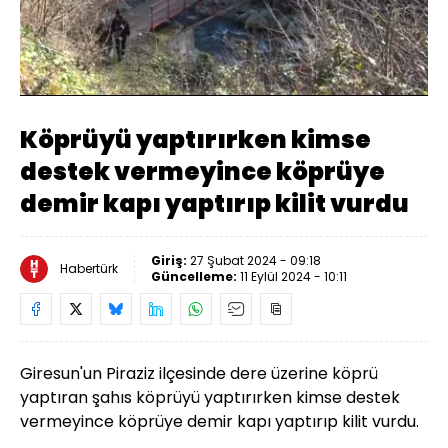
Yüklendi
:
19.41%
Sesi
Oynatma
Aç
Hızı
Köprüyü yaptırırken kimse
destek vermeyince köprüye
demir kapı yaptırıp kilit vurdu
Giriş:
27 Şubat 2024 - 09:18
Habertürk
Güncelleme:
11 Eylül 2024 - 10:11
Giresun'un Piraziz ilçesinde dere üzerine köprü
yaptıran şahıs köprüyü yaptırırken kimse destek
vermeyince köprüye demir kapı yaptırıp kilit vurdu.