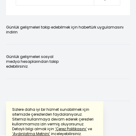
Günlük gelişmeleri takip edebilmek için habertürk uygulamasını
indirin
Günlük gelişmeleri sosyal
medya hesaplarından takip
edebilirsiniz.
Sizlere daha iyi bir hizmet sunabilmek için
sitemizde çerezlerden faydalanıyoruz.
Sitemizi kullanmaya devam ederek çerezleri
Powered by
Translate
kullanmamıza izin vermiş oluyorsunuz.
Detaylı bilgi almak için
‘Çerez Politikasını’
ve
‘Aydınlatma Metnini’
inceleyebilirsiniz.