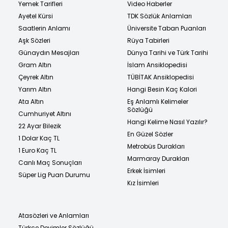
Yemek Tarifleri
Video Haberler
Ayetel Kürsi
TDK Sözlük Anlamları
Saatlerin Anlamı
Üniversite Taban Puanları
Aşk Sözleri
Rüya Tabirleri
Günaydın Mesajları
Dünya Tarihi ve Türk Tarihi
Gram Altın
İslam Ansiklopedisi
Çeyrek Altın
TÜBİTAK Ansiklopedisi
Yarım Altın
Hangi Besin Kaç Kalori
Ata Altın
Eş Anlamlı Kelimeler
Sözlüğü
Cumhuriyet Altını
Hangi Kelime Nasıl Yazılır?
22 Ayar Bilezik
En Güzel Sözler
1 Dolar Kaç TL
Metrobüs Durakları
1 Euro Kaç TL
Marmaray Durakları
Canlı Maç Sonuçları
Erkek İsimleri
Süper Lig Puan Durumu
Kız İsimleri
Atasözleri ve Anlamları
Türkçe Deyimler Sözlüğü