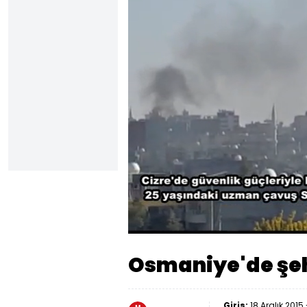
Yüklen
65.85
Sesi
Aç
Osmaniye'de şeh
Giriş:
18 Aralık 2015 