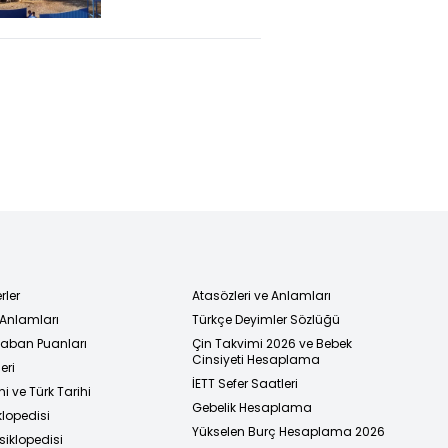
Çiftliği orman
yangınlarından
kurtarılan
canlılara yuva
oldu
rler
Atasözleri ve Anlamları
 Anlamları
Türkçe Deyimler Sözlüğü
 Taban Puanları
Çin Takvimi 2026 ve Bebek
Cinsiyeti Hesaplama
eri
İETT Sefer Saatleri
i ve Türk Tarihi
Gebelik Hesaplama
klopedisi
Yükselen Burç Hesaplama 2026
siklopedisi