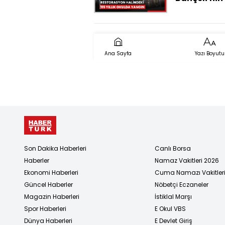
eğitim gör
restorasyo
halindeki 115
okulda yan
Ana Sayfa
Yazı Boyutu
Son Dakika Haberleri
Canlı Borsa
Haberler
Namaz Vakitleri 2026
Ekonomi Haberleri
Cuma Namazı Vakitler
Güncel Haberler
Nöbetçi Eczaneler
Magazin Haberleri
İstiklal Marşı
Spor Haberleri
E Okul VBS
Dünya Haberleri
E Devlet Giriş