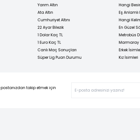
Yarım Altın
Hangi Besi
Ata Altın
Eş Anlamlı 
Cumhuriyet Altını
Hangi Kelim
22 Ayar Bilezik
En Güzel Sö
1 Dolar Kaç TL
Metrobüs D
1 Euro Kaç TL
Marmaray D
Canlı Maç Sonuçları
Erkek İsimle
Süper Lig Puan Durumu
Kız İsimleri
-postanızdan takip etmek için