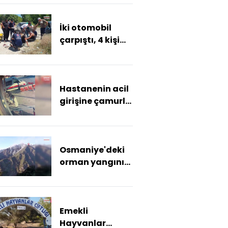
patlama, 2
yaralı
İki otomobil
çarpıştı, 4 kişi
yaralandı
Hastanenin acil
girişine çamurlu
ayakkabılarını
çıkarıp girdiler
Osmaniye'deki
orman yangını
ikinci gününde
devam ediyor
Emekli
Hayvanlar