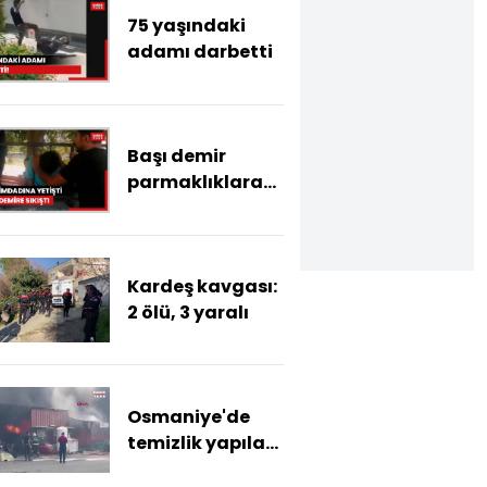
75 yaşındaki
adamı darbetti
Başı demir
parmaklıklara
sıkıştı
Kardeş kavgası:
2 ölü, 3 yaralı
Osmaniye'de
temizlik yapılan
tankerde