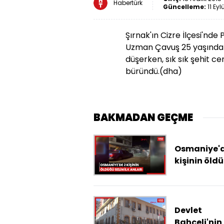
Habertürk
Güncelleme:
11 Eyl
Şırnak'ın Cizre İlçesi'nde
Uzman Çavuş 25 yaşındak
düşerken, sık sık şehit c
büründü.(dha)
BAKMADAN GEÇME
Osmaniye'd
kişinin öld
selin ilk anl
cep telefon
kamerasın
Devlet
Bahçeli'nin