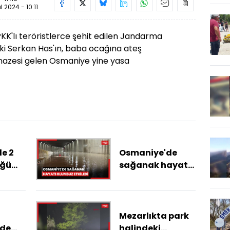
ül 2024 - 10:11
 PKK'lı teröristlerce şehit edilen Jandarma
i Serkan Has'ın, baba ocağına ateş
enazesi gelen Osmaniye yine yasa
e 2
Osmaniye'de
üğü
sağanak hayatı
arı
olumsuz etkiledi
u
da
Mezarlıkta park
 de
halindeki