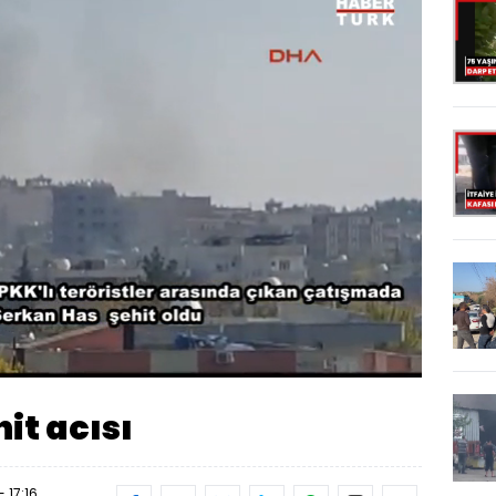
di
:
%
Oynatma
Hızı
it acısı
- 17:16