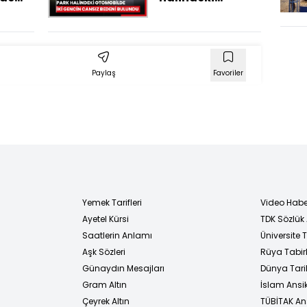
düğü,
otomobilde iki
n
gencin cansız
 yıllık
bedeni bulundu
gın
Paylaş
Favoriler
Yemek Tarifleri
Video Habe
Ayetel Kürsi
TDK Sözlük
i
Saatlerin Anlamı
Üniversite
Aşk Sözleri
Rüya Tabirl
Günaydın Mesajları
Dünya Tarih
Gram Altın
İslam Ansi
Çeyrek Altın
TÜBİTAK An