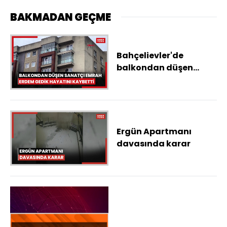
BAKMADAN GEÇME
Bahçelievler'de
balkondan düşen
sanatçı Emrah Erdem
Gedik hayatını
kaybetti
Ergün Apartmanı
davasında karar