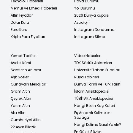
Teknoloji Haberleri
Hava Durumu
Memur ve Emekli Haberleri
Yol Durumu
Altın Fiyatları
2026 Dünya Kupası
Dolar Kuru
Astroloji
Euro Kuru
Instagram Dondurma
Kripto Para Fiyatları
Instagram Silme
Yemek Tarifleri
Video Haberler
Ayetel Kürsi
TDK Sözlük Anlamları
Saatlerin Anlamı
Üniversite Taban Puanları
Aşk Sözleri
Rüya Tabirleri
Günaydın Mesajları
Dünya Tarihi ve Türk Tarihi
Gram Altın
İslam Ansiklopedisi
Çeyrek Altın
TÜBİTAK Ansiklopedisi
Yarım Altın
Hangi Besin Kaç Kalori
Ata Altın
Eş Anlamlı Kelimeler
Sözlüğü
Cumhuriyet Altını
Hangi Kelime Nasıl Yazılır?
22 Ayar Bilezik
En Güzel Sözler