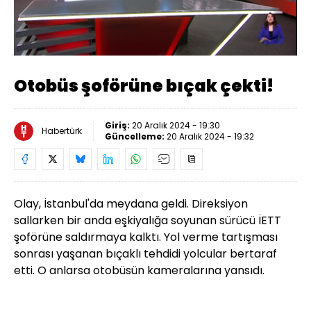
Yüklendi
:
36.78%
Sesi
Oynatma
Aç
Hızı
Otobüs şoförüne bıçak çekti!
Giriş:
20 Aralık 2024 - 19:30
Habertürk
Güncelleme:
20 Aralık 2024 - 19:32
Olay, İstanbul'da meydana geldi. Direksiyon
sallarken bir anda eşkiyalığa soyunan sürücü İETT
şoförüne saldırmaya kalktı. Yol verme tartışması
sonrası yaşanan bıçaklı tehdidi yolcular bertaraf
etti. O anlarsa otobüsün kameralarına yansıdı.