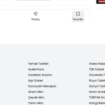
kamerada:
Saldırgan
gözaltına alındı
Paylaş
Favoriler
Yemek Tarifleri
Video Habe
Ayetel Kürsi
TDK Sözlük
i
Saatlerin Anlamı
Üniversite
Aşk Sözleri
Rüya Tabirl
Günaydın Mesajları
Dünya Tarih
Gram Altın
İslam Ansi
Çeyrek Altın
TÜBİTAK An
Yarım Altın
Hangi Besi