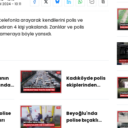
ül 2024 - 10:11
telefonla arayarak kendilerini polis ve
dıran 4 kişi yakalandı. Zanlılar ve polis
ameraya böyle yansıdı.
ının
Kadıköyde polis
ında
ekiplerinden
ktü
dron destekli
trafik denetimi
olise
Beyoğlu'nda
ırı
polise bıçaklı
saldırı