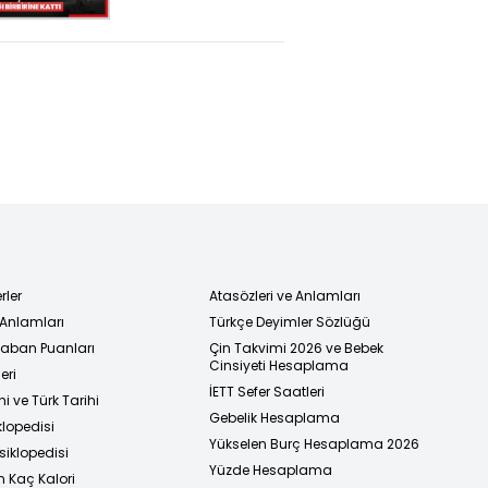
birbirine kattı
rler
Atasözleri ve Anlamları
 Anlamları
Türkçe Deyimler Sözlüğü
 Taban Puanları
Çin Takvimi 2026 ve Bebek
Cinsiyeti Hesaplama
eri
İETT Sefer Saatleri
i ve Türk Tarihi
Gebelik Hesaplama
klopedisi
Yükselen Burç Hesaplama 2026
siklopedisi
Yüzde Hesaplama
n Kaç Kalori