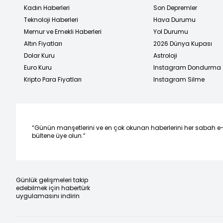
Kadın Haberleri
Son Depremler
Teknoloji Haberleri
Hava Durumu
Memur ve Emekli Haberleri
Yol Durumu
Altın Fiyatları
2026 Dünya Kupası
Dolar Kuru
Astroloji
Euro Kuru
Instagram Dondurma
Kripto Para Fiyatları
Instagram Silme
“Günün manşetlerini ve en çok okunan haberlerini her sabah e
bültene üye olun.”
Günlük gelişmeleri takip
edebilmek için habertürk
uygulamasını indirin