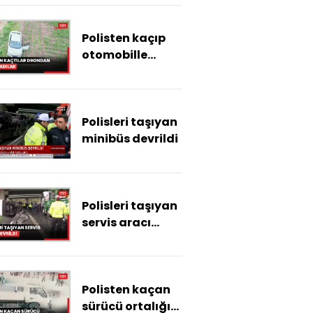
kaybetti, 2
çocukları
Polisten kaçıp
yaralandı
otomobille
tarlaya giren
şüpheliler,
yerleri dronla
Polisleri taşıyan
tespit edilip
minibüs devrildi
yakalandı
Polisleri taşıyan
servis aracı
devrildi
Polisten kaçan
sürücü ortalığı