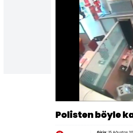
Yüklendi
:
32.70%
Sesi
Aç
Polisten böyle k
Giriş:
15 Ağustos 201