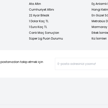
Ata Altın
Eş Anlamlı 
Cumhuriyet Altını
Hangi Kelim
22 Ayar Bilezik
En Güzel Sö
1 Dolar Kaç TL
Metrobüs D
1 Euro Kaç TL
Marmaray D
Canlı Maç Sonuçları
Erkek İsimle
Süper Lig Puan Durumu
Kız İsimleri
-postanızdan takip etmek için