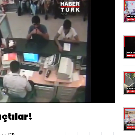
Oynatma
Hızı
açtılar!
2 - 12:15