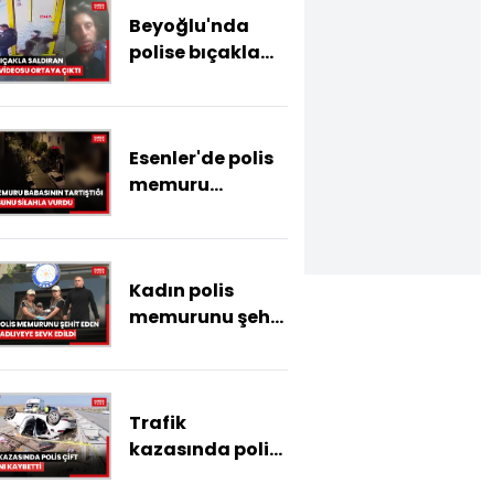
Beyoğlu'nda
polise bıçakla
saldıran şahsın
videosu ortaya
çıktı: Polisi
Esenler'de polis
düelloya davet
memuru
ediyorum
babasının
tartıştığı
komşusunu
Kadın polis
silahla vurdu
memurunu şehit
eden şüpheli
adliyeye sevk
edildi
Trafik
kazasında polis
çift hayatını