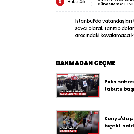
Habertürk
Güncelleme:
11 Eyl
İstanbul’da vatandaşları 
savcı olarak tanıtıp dolan
arasındaki kovalamaca k
BAKMADAN GEÇME
Polis babas
tabutu baş
gözyaşı dö
Konya'da p
bıçaklı sald