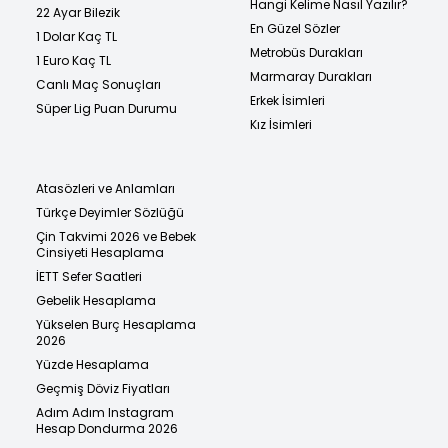
Hangi Kelime Nasıl Yazılır?
22 Ayar Bilezik
En Güzel Sözler
1 Dolar Kaç TL
Metrobüs Durakları
1 Euro Kaç TL
Marmaray Durakları
Canlı Maç Sonuçları
Erkek İsimleri
Süper Lig Puan Durumu
Kız İsimleri
Atasözleri ve Anlamları
Türkçe Deyimler Sözlüğü
Çin Takvimi 2026 ve Bebek
Cinsiyeti Hesaplama
İETT Sefer Saatleri
Gebelik Hesaplama
Yükselen Burç Hesaplama
2026
Yüzde Hesaplama
Geçmiş Döviz Fiyatları
Adım Adım Instagram
Hesap Dondurma 2026