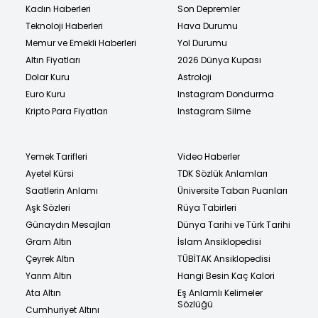
Kadın Haberleri
Son Depremler
Teknoloji Haberleri
Hava Durumu
Memur ve Emekli Haberleri
Yol Durumu
Altın Fiyatları
2026 Dünya Kupası
Dolar Kuru
Astroloji
Euro Kuru
Instagram Dondurma
Kripto Para Fiyatları
Instagram Silme
Yemek Tarifleri
Video Haberler
Ayetel Kürsi
TDK Sözlük Anlamları
Saatlerin Anlamı
Üniversite Taban Puanları
Aşk Sözleri
Rüya Tabirleri
Günaydın Mesajları
Dünya Tarihi ve Türk Tarihi
Gram Altın
İslam Ansiklopedisi
Çeyrek Altın
TÜBİTAK Ansiklopedisi
Yarım Altın
Hangi Besin Kaç Kalori
Ata Altın
Eş Anlamlı Kelimeler
Sözlüğü
Cumhuriyet Altını