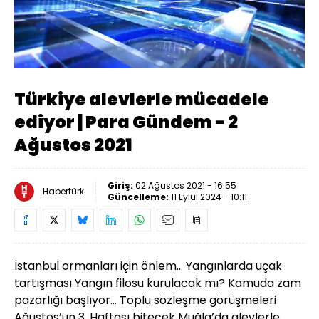
Yüklendi
:
0.51%
Sesi
Oynatma
Aç
Hızı
Türkiye alevlerle mücadele
ediyor | Para Gündem - 2
Ağustos 2021
Giriş:
02 Ağustos 2021 - 16:55
Habertürk
Güncelleme:
11 Eylül 2024 - 10:11
İstanbul ormanları için önlem… Yangınlarda uçak
tartışması Yangın filosu kurulacak mı? Kamuda zam
pazarlığı başlıyor… Toplu sözleşme görüşmeleri
Ağustos’un 3. Haftası bitecek Muğla’da alevlerle