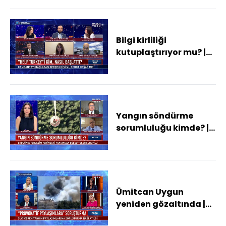
2021
Bilgi kirliliği
kutuplaştırıyor mu? |
HT 360 Gece - 5
Ağustos 2021
Yangın söndürme
sorumluluğu kimde? |
HT 360 - 5 Ağustos 2021
Ümitcan Uygun
yeniden gözaltında |
Para Gündem - 5