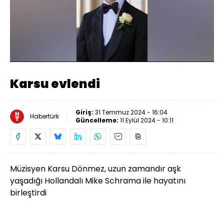
Yüklendi
:
46.20%
Sesi
Oynatma
480
Aç
Hızı
Karsu evlendi
Giriş:
31 Temmuz 2024 - 16:04
Habertürk
Güncelleme:
11 Eylül 2024 - 10:11
Müzisyen Karsu Dönmez, uzun zamandır aşk
yaşadığı Hollandalı Mike Schrama ile hayatını
birleştirdi