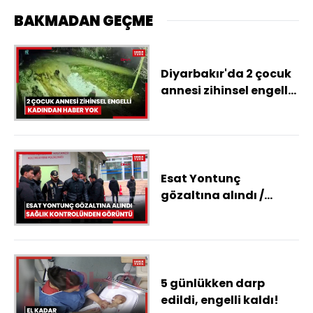
BAKMADAN GEÇME
Diyarbakır'da 2 çocuk
annesi zihinsel engelli
kadından haber yok
Esat Yontunç
gözaltına alındı /
Sağlık kontrolünden
görüntü
5 günlükken darp
edildi, engelli kaldı!