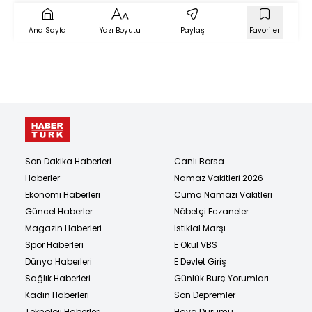
Ana Sayfa
Yazı Boyutu
Paylaş
Favoriler
Son Dakika Haberleri
Canlı Borsa
Haberler
Namaz Vakitleri 2026
Ekonomi Haberleri
Cuma Namazı Vakitleri
Güncel Haberler
Nöbetçi Eczaneler
Magazin Haberleri
İstiklal Marşı
Spor Haberleri
E Okul VBS
Dünya Haberleri
E Devlet Giriş
Sağlık Haberleri
Günlük Burç Yorumları
Kadın Haberleri
Son Depremler
Teknoloji Haberleri
Hava Durumu