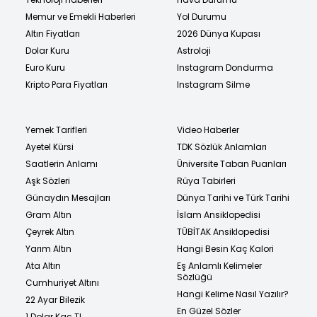
Memur ve Emekli Haberleri
Yol Durumu
Altın Fiyatları
2026 Dünya Kupası
Dolar Kuru
Astroloji
Euro Kuru
Instagram Dondurma
Kripto Para Fiyatları
Instagram Silme
Yemek Tarifleri
Video Haberler
Ayetel Kürsi
TDK Sözlük Anlamları
Saatlerin Anlamı
Üniversite Taban Puanları
Aşk Sözleri
Rüya Tabirleri
Günaydın Mesajları
Dünya Tarihi ve Türk Tarihi
Gram Altın
İslam Ansiklopedisi
Çeyrek Altın
TÜBİTAK Ansiklopedisi
Yarım Altın
Hangi Besin Kaç Kalori
Ata Altın
Eş Anlamlı Kelimeler
Sözlüğü
Cumhuriyet Altını
Hangi Kelime Nasıl Yazılır?
22 Ayar Bilezik
En Güzel Sözler
1 Dolar Kaç TL