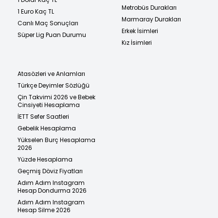
Metrobüs Durakları
1 Euro Kaç TL
Marmaray Durakları
Canlı Maç Sonuçları
Erkek İsimleri
Süper Lig Puan Durumu
Kız İsimleri
Atasözleri ve Anlamları
Türkçe Deyimler Sözlüğü
Çin Takvimi 2026 ve Bebek
Cinsiyeti Hesaplama
İETT Sefer Saatleri
Gebelik Hesaplama
Yükselen Burç Hesaplama
2026
Yüzde Hesaplama
Geçmiş Döviz Fiyatları
Adım Adım Instagram
Hesap Dondurma 2026
Adım Adım Instagram
Hesap Silme 2026