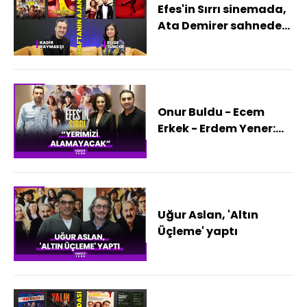
Efes'in Sırrı sinemada,
Ata Demirer sahnede!
İşte haftanın kültür
sanat ajandası
Onur Buldu - Ecem
Erkek - Erdem Yener:
Yerimizi alamayacak
Uğur Aslan, 'Altın
Üçleme' yaptı