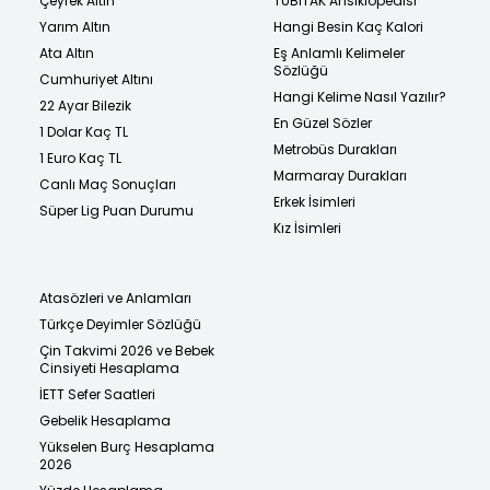
Çeyrek Altın
TÜBİTAK Ansiklopedisi
Yarım Altın
Hangi Besin Kaç Kalori
Ata Altın
Eş Anlamlı Kelimeler
Sözlüğü
Cumhuriyet Altını
Hangi Kelime Nasıl Yazılır?
22 Ayar Bilezik
En Güzel Sözler
1 Dolar Kaç TL
Metrobüs Durakları
1 Euro Kaç TL
Marmaray Durakları
Canlı Maç Sonuçları
Erkek İsimleri
Süper Lig Puan Durumu
Kız İsimleri
Atasözleri ve Anlamları
Türkçe Deyimler Sözlüğü
Çin Takvimi 2026 ve Bebek
Cinsiyeti Hesaplama
İETT Sefer Saatleri
Gebelik Hesaplama
Yükselen Burç Hesaplama
2026