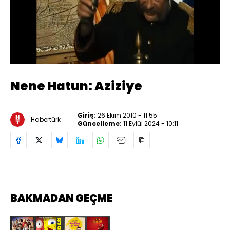
Yüklendi
:
64.79%
Sesi
Oynatma
Aç
Hızı
Nene Hatun: Aziziye
Giriş:
26 Ekim 2010 - 11:55
Habertürk
Güncelleme:
11 Eylül 2024 - 10:11
BAKMADAN GEÇME