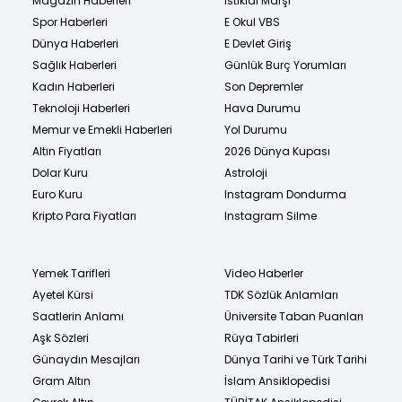
Magazin Haberleri
İstiklal Marşı
Spor Haberleri
E Okul VBS
Dünya Haberleri
E Devlet Giriş
Sağlık Haberleri
Günlük Burç Yorumları
Kadın Haberleri
Son Depremler
Teknoloji Haberleri
Hava Durumu
Memur ve Emekli Haberleri
Yol Durumu
Altın Fiyatları
2026 Dünya Kupası
Dolar Kuru
Astroloji
Euro Kuru
Instagram Dondurma
Kripto Para Fiyatları
Instagram Silme
Yemek Tarifleri
Video Haberler
Ayetel Kürsi
TDK Sözlük Anlamları
Saatlerin Anlamı
Üniversite Taban Puanları
Aşk Sözleri
Rüya Tabirleri
Günaydın Mesajları
Dünya Tarihi ve Türk Tarihi
Gram Altın
İslam Ansiklopedisi