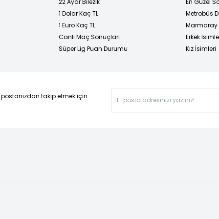
22 Ayar Bilezik
En Güzel Sö
1 Dolar Kaç TL
Metrobüs D
1 Euro Kaç TL
Marmaray D
Canlı Maç Sonuçları
Erkek İsimle
Süper Lig Puan Durumu
Kız İsimleri
-postanızdan takip etmek için