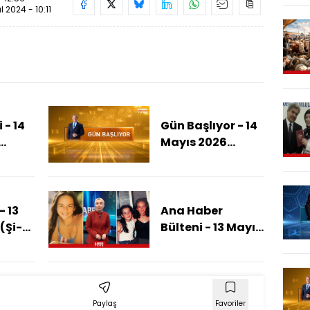
ül 2024 - 10:11
 - 14
Gün Başlıyor - 14
Mayıs 2026
(Eurovision'a
zanan
İsrail Protestosu)
- 13
Ana Haber
(Şi-
Bülteni - 13 Mayıs
2026 (Çağla
 Ne
Tuğaltay'ın
Katili Kim? )
Paylaş
Favoriler