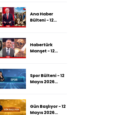
İran'ın Teklifini
Neden
Ana Haber
Reddetti?)
Bülteni - 12
Mayıs 2026
(Suriye'de Kalıcı
Barış
Habertürk
Sağlanacak
Manşet - 12
Mı?)
Mayıs 2026
(Ceset
Bulunmayan
Spor Bülteni - 12
Dosyalarda
Mayıs 2026
Cinayet Nasıl
(Galatasaray
İspatlanır? )
Kupasına
Kavuşuyor)
Gün Başlıyor - 12
Mayıs 2026