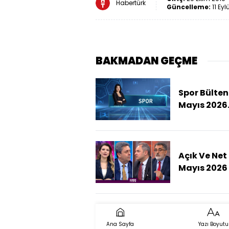
Habertürk
Güncelleme:
11 Eyl
BAKMADAN GEÇME
Spor Bülteni
Mayıs 2026
(Potadaki
Derbide Ka
Beşiktaş)
Açık Ve Net 
Mayıs 2026 
Trump
Zirvesinden
Çıkacak?)
Ana Sayfa
Yazı Boyutu