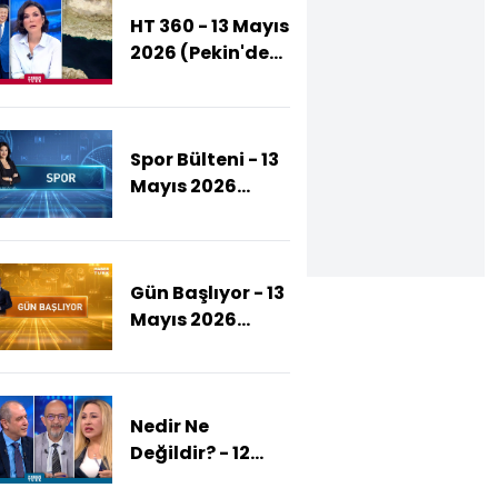
HT 360 - 13 Mayıs
2026 (Pekin'den
Hürmüz Uzlaşısı
Çıkar Mı?)
Spor Bülteni - 13
Mayıs 2026
(Kupada
Konyaspor'un
Rakibi Kim
Gün Başlıyor - 13
Olacak?)
Mayıs 2026
(Burcu Köksal
AK Parti'ye
Katıldı)
Nedir Ne
Değildir? - 12
Mayıs 2026 (ABD