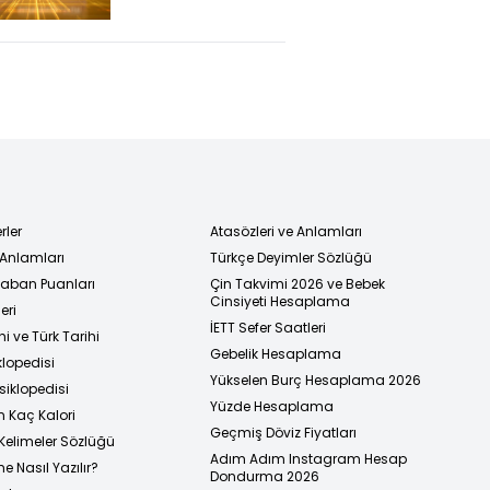
(Cumhurbaşkanı
Erdoğan Belçika
Kraliçesini Kabul
Etti)
rler
Atasözleri ve Anlamları
 Anlamları
Türkçe Deyimler Sözlüğü
 Taban Puanları
Çin Takvimi 2026 ve Bebek
Cinsiyeti Hesaplama
eri
İETT Sefer Saatleri
i ve Türk Tarihi
Gebelik Hesaplama
klopedisi
Yükselen Burç Hesaplama 2026
siklopedisi
Yüzde Hesaplama
n Kaç Kalori
Geçmiş Döviz Fiyatları
Kelimeler Sözlüğü
Adım Adım Instagram Hesap
e Nasıl Yazılır?
Dondurma 2026