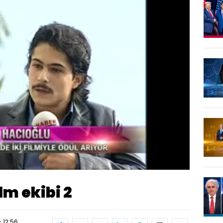
Oynatma
Hızı
lm ekibi 2
- 12:56