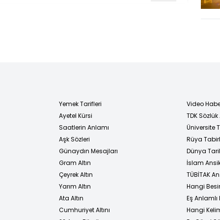
Yemek Tarifleri
Video Habe
Ayetel Kürsi
TDK Sözlük
i
Saatlerin Anlamı
Üniversite
Aşk Sözleri
Rüya Tabirl
Günaydın Mesajları
Dünya Tarih
Gram Altın
İslam Ansi
Çeyrek Altın
TÜBİTAK An
Yarım Altın
Hangi Besi
Ata Altın
Eş Anlamlı 
Cumhuriyet Altını
Hangi Kelim