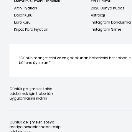
Memur ve Emekli Haberleri
Yol Durumu
Altın Fiyatları
2026 Dünya Kupası
Dolar Kuru
Astroloji
Euro Kuru
Instagram Dondurma
Kripto Para Fiyatları
Instagram Silme
“Günün manşetlerini ve en çok okunan haberlerini her sabah e
bültene üye olun.”
Günlük gelişmeleri takip
edebilmek için habertürk
uygulamasını indirin
Günlük gelişmeleri sosyal
medya hesaplarından takip
edebilirsiniz.