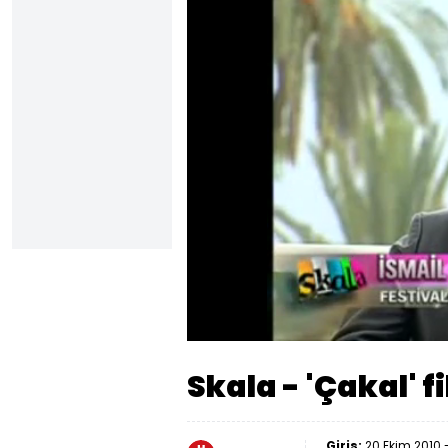
Yüklendi
:
25.48%
Sesi
Aç
Skala - 'Çakal' fi
Giriş:
20 Ekim 2010 