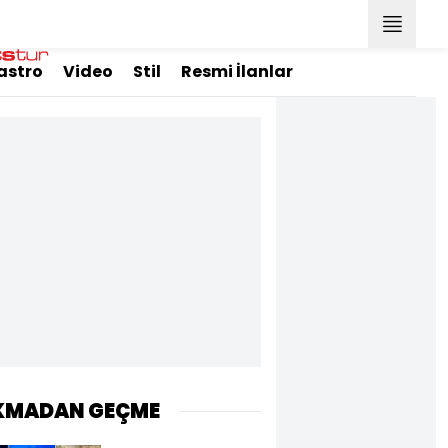
astro
Video
Stil
Resmi İlanlar
KMADAN GEÇME