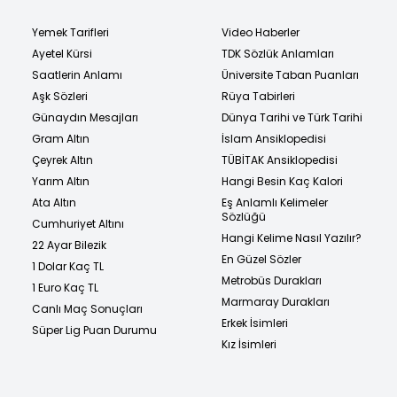
Yemek Tarifleri
Video Haberler
Ayetel Kürsi
TDK Sözlük Anlamları
Saatlerin Anlamı
Üniversite Taban Puanları
Aşk Sözleri
Rüya Tabirleri
Günaydın Mesajları
Dünya Tarihi ve Türk Tarihi
Gram Altın
İslam Ansiklopedisi
Çeyrek Altın
TÜBİTAK Ansiklopedisi
Yarım Altın
Hangi Besin Kaç Kalori
Ata Altın
Eş Anlamlı Kelimeler
Sözlüğü
Cumhuriyet Altını
Hangi Kelime Nasıl Yazılır?
22 Ayar Bilezik
En Güzel Sözler
1 Dolar Kaç TL
Metrobüs Durakları
1 Euro Kaç TL
Marmaray Durakları
Canlı Maç Sonuçları
Erkek İsimleri
Süper Lig Puan Durumu
Kız İsimleri