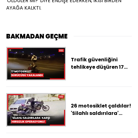
'ÖLDÜLER Mİ?' DİYE ENDİŞE EDERKEN, İKİSİ BİRDEN
AYAĞA KALKTI.
BAKMADAN GEÇME
Trafik güvenliğini
tehlikeye düşüren 17
motosiklet sürücüsü
yakalandı
26 motosiklet çaldılar!
'Silahlı saldırılara'
karşı hırsızlık
operasyonu!