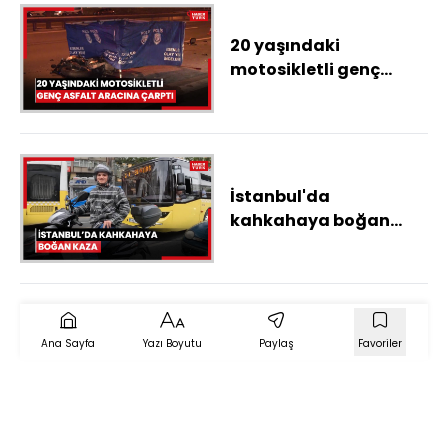
20 yaşındaki
motosikletli genç
asfalt aracına çarptı
İstanbul'da
kahkahaya boğan
kaza: Motosikletine
çarpan kişi annesi çıktı
Ana Sayfa
Yazı Boyutu
Paylaş
Favoriler