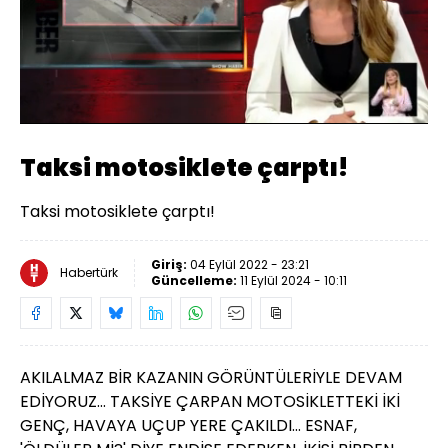
Yüklendi
:
45.65%
Sesi
Oynatma
Aç
Hızı
Taksi motosiklete çarptı!
Taksi motosiklete çarptı!
Giriş:
04 Eylül 2022 - 23:21
Habertürk
Güncelleme:
11 Eylül 2024 - 10:11
AKILALMAZ BİR KAZANIN GÖRÜNTÜLERİYLE DEVAM
EDİYORUZ... TAKSİYE ÇARPAN MOTOSİKLETTEKİ İKİ
GENÇ, HAVAYA UÇUP YERE ÇAKILDI... ESNAF,