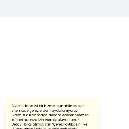
Sizlere daha iyi bir hizmet sunabilmek için
sitemizde çerezlerden faydalanıyoruz.
Sitemizi kullanmaya devam ederek çerezleri
Powered by
Translate
kullanmamıza izin vermiş oluyorsunuz.
Detaylı bilgi almak için
‘Çerez Politikasını’
ve
‘Aydınlatma Metnini’
inceleyebilirsiniz.