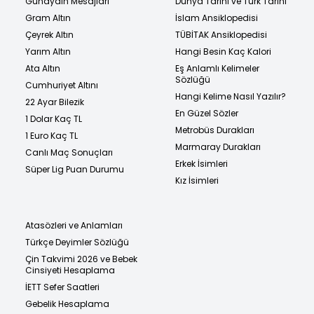
Günaydın Mesajları
Dünya Tarihi ve Türk Tarihi
Gram Altın
İslam Ansiklopedisi
Çeyrek Altın
TÜBİTAK Ansiklopedisi
Yarım Altın
Hangi Besin Kaç Kalori
Ata Altın
Eş Anlamlı Kelimeler
Sözlüğü
Cumhuriyet Altını
Hangi Kelime Nasıl Yazılır?
22 Ayar Bilezik
En Güzel Sözler
1 Dolar Kaç TL
Metrobüs Durakları
1 Euro Kaç TL
Marmaray Durakları
Canlı Maç Sonuçları
Erkek İsimleri
Süper Lig Puan Durumu
Kız İsimleri
Atasözleri ve Anlamları
Türkçe Deyimler Sözlüğü
Çin Takvimi 2026 ve Bebek
Cinsiyeti Hesaplama
İETT Sefer Saatleri
Gebelik Hesaplama