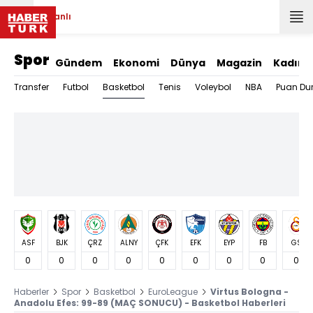
Canlı
Spor
Gündem
Ekonomi
Dünya
Magazin
Kadın
Basketbol
Transfer
Futbol
Tenis
Voleybol
NBA
Puan Du
ASF
BJK
ÇRZ
ALNY
ÇFK
EFK
EYP
FB
GS
0
0
0
0
0
0
0
0
0
Haberler
Spor
Basketbol
EuroLeague
Virtus Bologna -
Anadolu Efes: 99-89 (MAÇ SONUCU) - Basketbol Haberleri