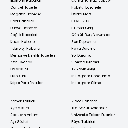
Ekonomi Haberleri
Cuma Namazı Vakitleri
Güncel Haberler
Nöbetçi Eczaneler
Magazin Haberleri
İstiklal Marşı
Spor Haberleri
E Okul VBS
Dünya Haberleri
E Devlet Giriş
Sağlık Haberleri
Günlük Burç Yorumları
Kadın Haberleri
Son Depremler
Teknoloji Haberleri
Hava Durumu
Memur ve Emekli Haberleri
Yol Durumu
Altın Fiyatları
Sinema Rehberi
Dolar Kuru
TV Yayın Akışı
Euro Kuru
Instagram Dondurma
Kripto Para Fiyatları
Instagram Silme
Yemek Tarifleri
Video Haberler
Ayetel Kürsi
TDK Sözlük Anlamları
Saatlerin Anlamı
Üniversite Taban Puanları
Aşk Sözleri
Rüya Tabirleri