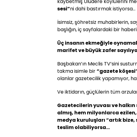
kaybetmiş Uludere köylülerini m
sesi”
ni dahi bastırmak istiyorsa…
İsimsiz, şöhretsiz muhabirlerin, sa
başlığın, iç sayfalardaki bir haber
Üç insanın ekmeğiyle oynamak,
marifet ve büyük zafer sayılıy
Başbakan’ın Meclis TV’sini sustu
takma isimle bir
“gazete köşesi
olanlar gazetecilik yapamıyor, ha
Ve iktidarın, güçlülerin tüm arzuları
Gazetecilerin yuvası ve halkı
almış, hem milyonlarca ezile
medya kuruluşları “artık bize, 
teslim olabiliyorsa…