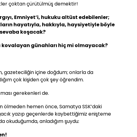
ler çoktan çürütülmüş demektir!
rgıyı, Emniyet’i, hukuku altüst edebilenler;
arın hayatıyla, hakkıyla, haysiyetiyle böyle
 sevaba koşacak?
da kovalayan günahları hiç mi olmayacak?
 gazeteciliğin içine doğdum; onlarla da
ığım çok kişiden çok şey öğrendim.
ması gerekenleri de.
ın ölmeden hemen önce, Samatya SSK’daki
acık yazıp geçenlerde kaybettiğimiz enişteme
ulda okuduğumda, anladığım şuydu:
en!