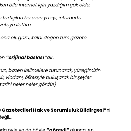
ken bile internet için yazdığım çok oldu.
artışılan bu uzun yazıyı, internette
zeteye ilettim.
 ona eli, gözü, kalbi değen tüm gazete
den
“orijinal baskısı”
dır.
un, bazen kelimelere tutunarak, yüreğimizin
ı, vicdanı, öfkesiyle buluşarak bir şeyler
 tarihi neler neler gördü!)
 Gazetecileri Hak ve Sorumluluk Bildirgesi”
ni
eğil…
unda öyle ya da böyle
“görevli”
olunca, en