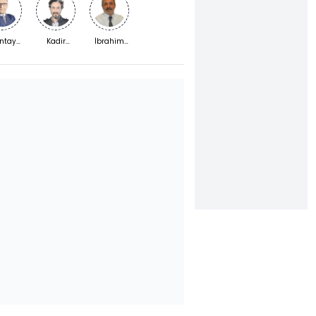
ntay
Kadir
İbrahim
mşek
Kaymakçı
Yıldız