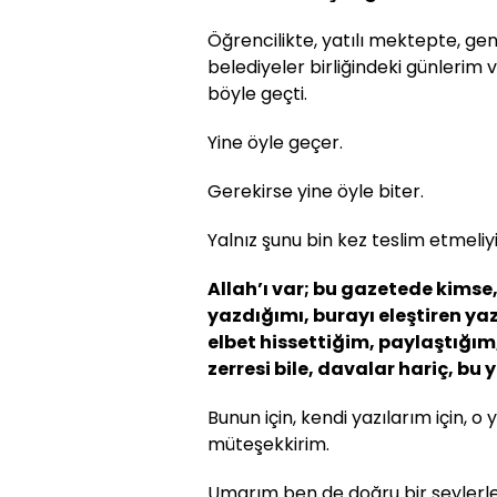
Öğrencilikte, yatılı mektepte, gen
belediyeler birliğindeki günlerim 
böyle geçti.
Yine öyle geçer.
Gerekirse yine öyle biter.
Yalnız şunu bin kez teslim etmeliy
Allah’ı var; bu gazetede kims
yazdığımı, burayı eleştiren yazı
elbet hissettiğim, paylaştığ
zerresi bile, davalar hariç, bu
Bunun için, kendi yazılarım için, o 
müteşekkirim.
Umarım ben de doğru bir şeylerl