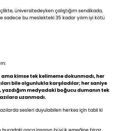
çlikte, üniversitedeyken çalıştığım sendikada,
ve sadece bu meslekteki 35 kadar yılım iyi kötü
im:
e, ama kimse tek kelimeme dokunmadı, her
ları bile olgunlukla karşıladılar; her saniye
ım, yazdığım medyadaki boğucu dumanın tek
 yazılara uzanmadı.
yazılarda sesleri duyulabilen herkes için tabii ki
e buradaki onca insanın büyük emeğine biraz