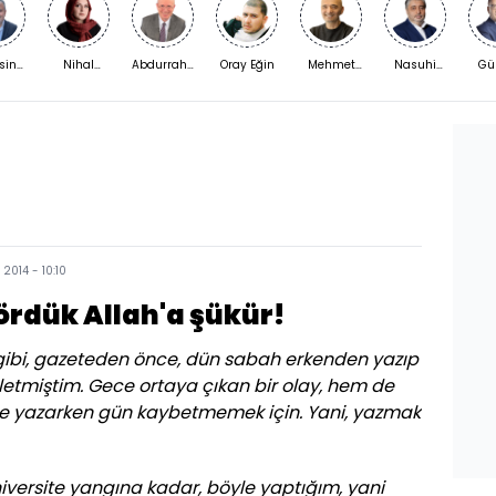
sin
Nihal
Abdurrahman
Oray Eğin
Mehmet
Nasuhi
Gü
kaya
Bengisu
Yıldırım
Açar
Güngör
Şi
Karaca
 2014 - 10:10
ördük Allah'a şükür!
 gibi, gazeteden önce, dün sabah erkenden yazıp
iletmiştim. Gece ortaya çıkan bir olay, hem de
üne yazarken gün kaybetmemek için. Yani, yazmak
üniversite yangına kadar, böyle yaptığım, yani