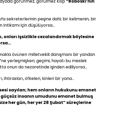
edyada görünmez, görülmez kılıp
“Roboski’nin
yfa sekreterlerinin peşine dahi; bir kelimenin, bir
in intikamı için düşülüyorsa…
 onları işsizlikle cezalandırmak böylesine
orsa…
rmakla övünen milletvekili danışmanı bir yandan
”
ne yerleşmişken; geçimi, hayatı bu meslek
tta onun da nezaretinde işinden ediliyorsa…
, ihtirasları, öfkeleri, kinleri bir yana…
n sesi sayılan; hem onların hukukunu emanet
n, güçsüz insanın umudunu emanet bulmuş
size her gün, her yer 28 Şubat” süreçlerine