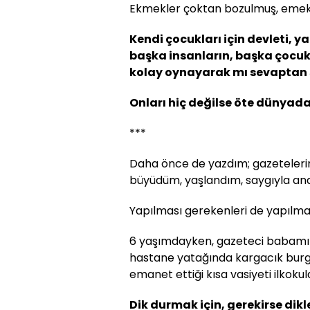
Ekmekler çoktan bozulmuş, emek
Kendi çocukları için devleti, ya
başka insanların, başka çocukl
kolay oynayarak mı sevaptan
Onları hiç değilse öte dünya
***
Daha önce de yazdım; gazetelerin,
büyüdüm, yaşlandım, saygıyla and
Yapılması gerekenleri de yapılma
6 yaşımdayken, gazeteci babam
hastane yatağında kargacık burg
emanet ettiği kısa vasiyeti ilkok
Dik durmak için, gerekirse dikl