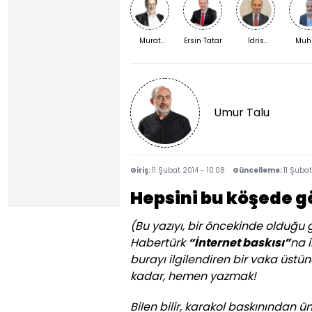
Murat
Ersin Tatar
İdris
Muh
Bardakçı
Kardaş
Kızıl
Umur Talu
Giriş:
11 Şubat 2014 - 10:08
Güncelleme:
11 Şubat
Hepsini bu köşede g
(Bu yazıyı, bir öncekinde olduğu
Habertürk
“İnternet baskısı”
na 
burayı ilgilendiren bir vaka üst
kadar, hemen yazmak!
Bilen bilir, karakol baskınından 