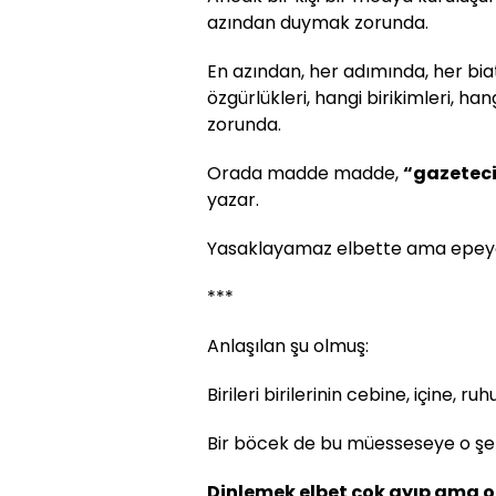
azından duymak zorunda.
En azından, her adımında, her bia
özgürlükleri, hangi birikimleri, ha
zorunda.
Orada madde madde,
“gazetec
yazar.
Yasaklayamaz elbette ama epeyc
***
Anlaşılan şu olmuş:
Birileri birilerinin cebine, içine, 
Bir böcek de bu müesseseye o şek
Dinlemek elbet çok ayıp ama 