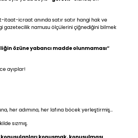
t-itaat-icraat anında satır satır hangi hak ve
ngi gazetecilik namusu ölçülerini çiğnediğini bilmek
iliğin özüne yabancı madde olunmaması”
e ayıplar!
ruhuna, her adımına, her lafına böcek yerleştirmiş…
ilde sızmış.
o konuşulanları konuşmak, konuşulması