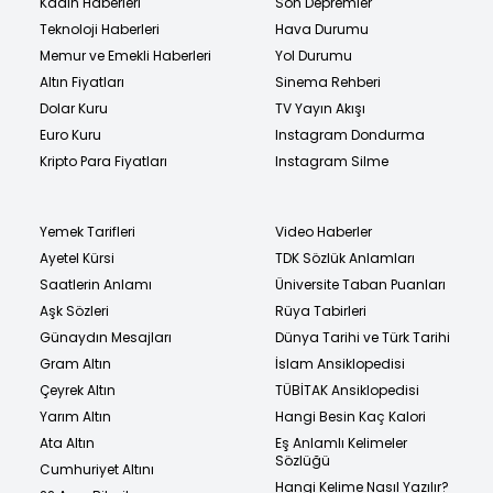
Kadın Haberleri
Son Depremler
Teknoloji Haberleri
Hava Durumu
Memur ve Emekli Haberleri
Yol Durumu
Altın Fiyatları
Sinema Rehberi
Dolar Kuru
TV Yayın Akışı
Euro Kuru
Instagram Dondurma
Kripto Para Fiyatları
Instagram Silme
Yemek Tarifleri
Video Haberler
Ayetel Kürsi
TDK Sözlük Anlamları
Saatlerin Anlamı
Üniversite Taban Puanları
Aşk Sözleri
Rüya Tabirleri
Günaydın Mesajları
Dünya Tarihi ve Türk Tarihi
Gram Altın
İslam Ansiklopedisi
Çeyrek Altın
TÜBİTAK Ansiklopedisi
Yarım Altın
Hangi Besin Kaç Kalori
Ata Altın
Eş Anlamlı Kelimeler
Sözlüğü
Cumhuriyet Altını
Hangi Kelime Nasıl Yazılır?