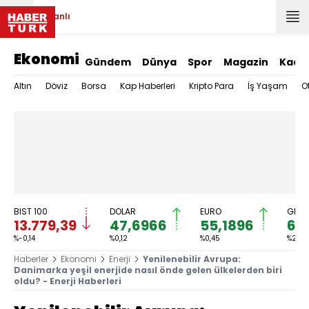
Canlı
Ekonomi
Gündem
Dünya
Spor
Magazin
Kadı
Altın
Döviz
Borsa
Kap Haberleri
Kripto Para
İş Yaşam
O
BIST 100
DOLAR
EURO
GRAM
13.779,39
47,6966
55,1896
6.
%-0,14
%0,12
%0,45
%2,59
Haberler
Ekonomi
Enerji
Yenilenebilir Avrupa:
Danimarka yeşil enerjide nasıl önde gelen ülkelerden biri
oldu? - Enerji Haberleri