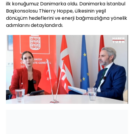
ilk konuğumuz Danimarka oldu. Danimarka İstanbul
Başkonsolosu Thierry Hoppe, ülkesinin yeşil
dönüşüm hedeflerini ve enerji bağımsızlığına yönelik
adımlarını detaylandırdı.
Yüklendi
:
3.35%
Sesi
Oynatma
Aç
Hızı