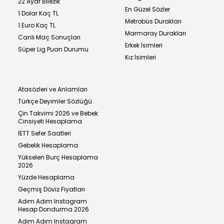
22 Ayar Bilezik
En Güzel Sözler
1 Dolar Kaç TL
Metrobüs Durakları
1 Euro Kaç TL
Marmaray Durakları
Canlı Maç Sonuçları
Erkek İsimleri
Süper Lig Puan Durumu
Kız İsimleri
Atasözleri ve Anlamları
Türkçe Deyimler Sözlüğü
Çin Takvimi 2026 ve Bebek
Cinsiyeti Hesaplama
İETT Sefer Saatleri
Gebelik Hesaplama
Yükselen Burç Hesaplama
2026
Yüzde Hesaplama
Geçmiş Döviz Fiyatları
Adım Adım Instagram
Hesap Dondurma 2026
Adım Adım Instagram