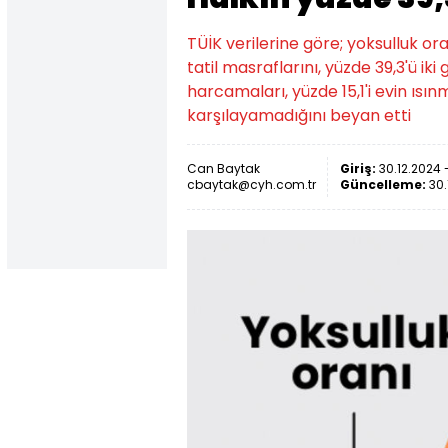
TÜİK verilerine göre; yoksulluk ora
tatil masraflarını, yüzde 39,3'ü i
harcamaları, yüzde 15,1'i evin ısı
karşılayamadığını beyan etti
Can Baytak
Giriş:
30.12.2024 -
cbaytak@cyh.com.tr
Güncelleme:
30.