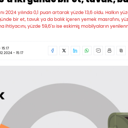
nı 2024 yılında 0,1 puan artarak yüzde 13,6 oldu. Halkın yüz
ki günde bir et, tavuk ya da balık içeren yemek masrafını, y
nma ihtiyacını, yüzde 59,6'sı ise eskimiş mobilyaların yenil
 15:17
12.2024 - 15:17