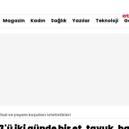
Magazin
Kadın
Sağlık
Yazılar
Teknoloji
G
luk ve yaşam koşulları istatistikleri
3'ü iki günde bir et, tavuk, b