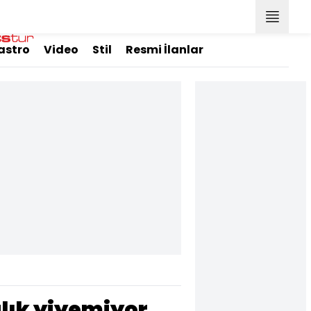
astro
Video
Stil
Resmi İlanlar
alık yiyemiyor