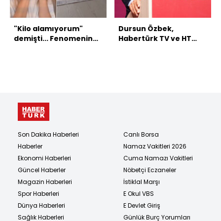
"Kilo alamıyorum"
Dursun Özbek,
demişti... Fenomenin
Habertürk TV ve HT
acı sonu!
Spor'da!
Son Dakika Haberleri
Canlı Borsa
Haberler
Namaz Vakitleri 2026
Ekonomi Haberleri
Cuma Namazı Vakitleri
Güncel Haberler
Nöbetçi Eczaneler
Magazin Haberleri
İstiklal Marşı
Spor Haberleri
E Okul VBS
Dünya Haberleri
E Devlet Giriş
Sağlık Haberleri
Günlük Burç Yorumları