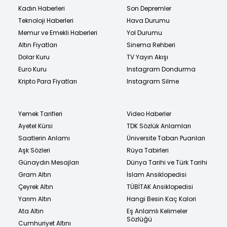
Kadın Haberleri
Son Depremler
Teknoloji Haberleri
Hava Durumu
Memur ve Emekli Haberleri
Yol Durumu
Altın Fiyatları
Sinema Rehberi
Dolar Kuru
TV Yayın Akışı
Euro Kuru
Instagram Dondurma
Kripto Para Fiyatları
Instagram Silme
Yemek Tarifleri
Video Haberler
Ayetel Kürsi
TDK Sözlük Anlamları
Saatlerin Anlamı
Üniversite Taban Puanları
Aşk Sözleri
Rüya Tabirleri
Günaydın Mesajları
Dünya Tarihi ve Türk Tarihi
Gram Altın
İslam Ansiklopedisi
Çeyrek Altın
TÜBİTAK Ansiklopedisi
Yarım Altın
Hangi Besin Kaç Kalori
Ata Altın
Eş Anlamlı Kelimeler
Sözlüğü
Cumhuriyet Altını