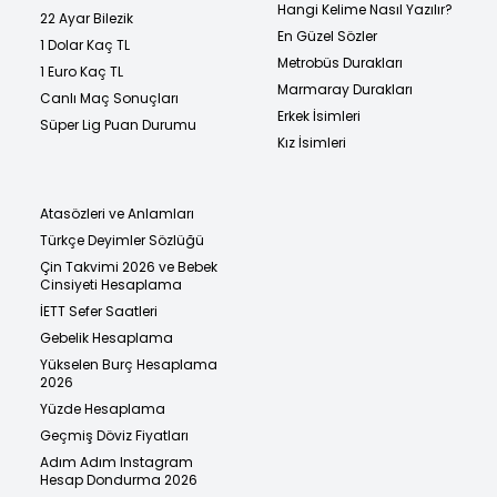
Hangi Kelime Nasıl Yazılır?
22 Ayar Bilezik
En Güzel Sözler
1 Dolar Kaç TL
Metrobüs Durakları
1 Euro Kaç TL
Marmaray Durakları
Canlı Maç Sonuçları
Erkek İsimleri
Süper Lig Puan Durumu
Kız İsimleri
Atasözleri ve Anlamları
Türkçe Deyimler Sözlüğü
Çin Takvimi 2026 ve Bebek
Cinsiyeti Hesaplama
İETT Sefer Saatleri
Gebelik Hesaplama
Yükselen Burç Hesaplama
2026
Yüzde Hesaplama
Geçmiş Döviz Fiyatları
Adım Adım Instagram
Hesap Dondurma 2026