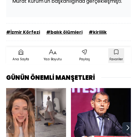
Murat Kurum'un başkanlığında gerçekleşmişti.
#İzmir Körfezi
#balık ölümleri
#kirlilik
Ana Sayfa
Yazı Boyutu
Paylaş
Favoriler
GÜNÜN ÖNEMLİ MANŞETLERİ