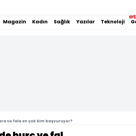
Magazin
Kadın
Sağlık
Yazılar
Teknoloji
G
ara ve fala en çok kim başvuruyor?
e burç ve fal