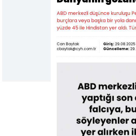
ABD merkezli düşünce kuruluşu Pe
burçlara veya başka bir yola danış
yüzde 45 ile Hindistan yer aldı. T
Can Baytak
Giriş:
29.08.2025 
cbaytak@cyh.com.tr
Güncelleme:
29.