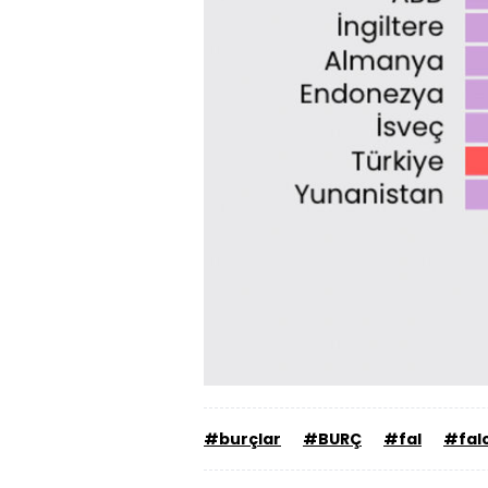
#burçlar
#BURÇ
#fal
#falc