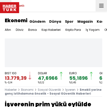
Canlı
Ekonomi
Gündem
Dünya
Spor
Magazin
Kadı
Altın
Döviz
Borsa
Kap Haberleri
Kripto Para
İş Yaşam
O
BIST 100
DOLAR
EURO
GRAM
13.779,39
47,6966
55,1896
6.
%-0,14
%0,12
%0,45
%2,59
Haberler
Ekonomi
Sosyal Güvenlik
İşveren
Emekli yerine
genç istihdamına öncelik - Sosyal Güvenlik Haberleri
İşverenin prim yükü eylülde