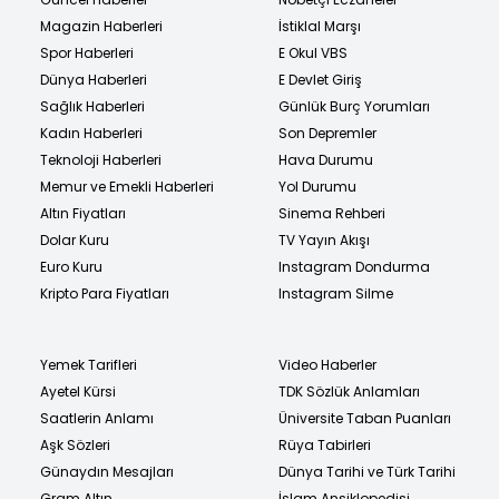
Magazin Haberleri
İstiklal Marşı
Spor Haberleri
E Okul VBS
Dünya Haberleri
E Devlet Giriş
Sağlık Haberleri
Günlük Burç Yorumları
Kadın Haberleri
Son Depremler
Teknoloji Haberleri
Hava Durumu
Memur ve Emekli Haberleri
Yol Durumu
Altın Fiyatları
Sinema Rehberi
Dolar Kuru
TV Yayın Akışı
Euro Kuru
Instagram Dondurma
Kripto Para Fiyatları
Instagram Silme
Yemek Tarifleri
Video Haberler
Ayetel Kürsi
TDK Sözlük Anlamları
Saatlerin Anlamı
Üniversite Taban Puanları
Aşk Sözleri
Rüya Tabirleri
Günaydın Mesajları
Dünya Tarihi ve Türk Tarihi
Gram Altın
İslam Ansiklopedisi