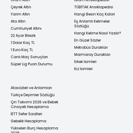
Çeyrek Altın
TÜBİTAK Ansiklopedisi
Yarım Altın
Hangi Besin Kaç Kalori
Ata Altın
Eş Anlamlı Kelimeler
Sözlüğü
Cumhuriyet Altını
Hangi Kelime Nasıl Yazılır?
22 Ayar Bilezik
En Güzel Sözler
1 Dolar Kaç TL
Metrobüs Durakları
1 Euro Kaç TL
Marmaray Durakları
Canlı Maç Sonuçları
Erkek İsimleri
Süper Lig Puan Durumu
Kız İsimleri
Atasözleri ve Anlamları
Türkçe Deyimler Sözlüğü
Çin Takvimi 2026 ve Bebek
Cinsiyeti Hesaplama
İETT Sefer Saatleri
Gebelik Hesaplama
Yükselen Burç Hesaplama
2026