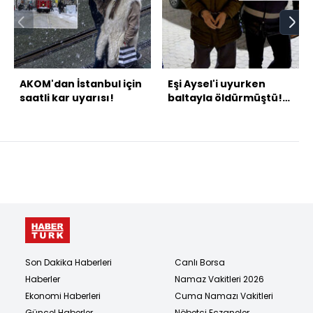
AKOM'dan İstanbul için
Eşi Aysel'i uyurken
saatli kar uyarısı!
baltayla öldürmüştü!
İşte vahşetin cezası!
Son Dakika Haberleri
Canlı Borsa
Haberler
Namaz Vakitleri 2026
Ekonomi Haberleri
Cuma Namazı Vakitleri
Güncel Haberler
Nöbetçi Eczaneler