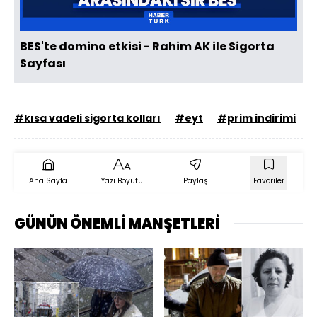
BES'te domino etkisi - Rahim AK ile Sigorta
Sayfası
#kısa vadeli sigorta kolları
#eyt
#prim indirimi
Ana Sayfa
Yazı Boyutu
Paylaş
Favoriler
GÜNÜN ÖNEMLİ MANŞETLERİ