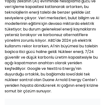
Yapay zekanın (AI) evriminde hesaplama gücü ve
veri işleme kapasitesi katlanarak artarken, bu
teknolojilerin enerji talebi de benzer şekilde üst
seviyelere çıkıyor. Veri merkezleri, bulut bilişim ve AI
modellerinin eğitimi için devasa miktarda elektrik
tüketiyor; bu durum geleneksel enerji kaynaklarını
yetersiz bırakıyor ve karbonsuz alternatiflere
yönelimi zorunlu kılıyor. ABD'de 2024 yılı elektrik
kullanımı rekor kırarken, AI'nin büyümesi bu talebin
başlıca itici gücü haline geldi. Nükleer enerji, 7/24
güvenilir ve düşük karbonlu üretim kapasitesiyle bu
açığı kapatmanın anahtarı olarak yeniden
keşfediliyor. Google ve NextEra Energy'nin
duyurduğu ortaklık, bu bağlamda Iowa'daki tek
nükleer santral olan Duane Arnold Energy Center'ı
yeniden hayata döndürerek AI çağının enerji krizine
somut bir çözüm sunuyor.