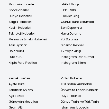
Magazin Haberleri
İstiklal Marşı
Spor Haberleri
E Okul VBS
Dünya Haberleri
E Devlet Giriş
Sağlık Haberleri
Günlük Burç Yorumları
Kadın Haberleri
Son Depremler
Teknoloji Haberleri
Hava Durumu
Memur ve Emekli Haberleri
Yol Durumu
Altın Fiyatları
Sinema Rehberi
Dolar Kuru
TV Yayın Akışı
Euro Kuru
Instagram Dondurma
Kripto Para Fiyatları
Instagram Silme
Yemek Tarifleri
Video Haberler
Ayetel Kürsi
TDK Sözlük Anlamları
Saatlerin Anlamı
Üniversite Taban Puanları
Aşk Sözleri
Rüya Tabirleri
Günaydın Mesajları
Dünya Tarihi ve Türk Tarihi
Gram Altın
İslam Ansiklopedisi