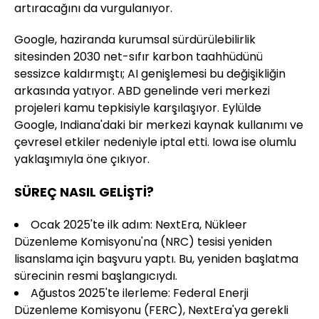
artıracağını da vurgulanıyor.
Google, haziranda kurumsal sürdürülebilirlik
sitesinden 2030 net-sıfır karbon taahhüdünü
sessizce kaldırmıştı; AI genişlemesi bu değişikliğin
arkasında yatıyor. ABD genelinde veri merkezi
projeleri kamu tepkisiyle karşılaşıyor. Eylülde
Google, Indiana'daki bir merkezi kaynak kullanımı ve
çevresel etkiler nedeniyle iptal etti. Iowa ise olumlu
yaklaşımıyla öne çıkıyor.
SÜREÇ NASIL GELİŞTİ?
Ocak 2025'te ilk adım: NextEra, Nükleer
Düzenleme Komisyonu'na (NRC) tesisi yeniden
lisanslama için başvuru yaptı. Bu, yeniden başlatma
sürecinin resmi başlangıcıydı.
Ağustos 2025'te ilerleme: Federal Enerji
Düzenleme Komisyonu (FERC), NextEra'ya gerekli