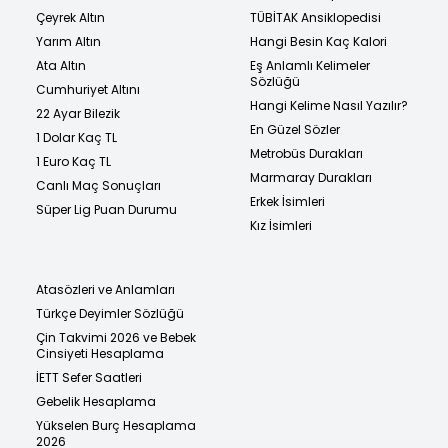
Çeyrek Altın
TÜBİTAK Ansiklopedisi
Yarım Altın
Hangi Besin Kaç Kalori
Ata Altın
Eş Anlamlı Kelimeler
Sözlüğü
Cumhuriyet Altını
Hangi Kelime Nasıl Yazılır?
22 Ayar Bilezik
En Güzel Sözler
1 Dolar Kaç TL
Metrobüs Durakları
1 Euro Kaç TL
Marmaray Durakları
Canlı Maç Sonuçları
Erkek İsimleri
Süper Lig Puan Durumu
Kız İsimleri
Atasözleri ve Anlamları
Türkçe Deyimler Sözlüğü
Çin Takvimi 2026 ve Bebek
Cinsiyeti Hesaplama
İETT Sefer Saatleri
Gebelik Hesaplama
Yükselen Burç Hesaplama
2026