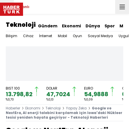
Canlı
Teknoloji
Gündem
Ekonomi
Dünya
Spor
Mag
Bilişim
Cihaz
İnternet
Mobil
Oyun
Sosyal Medya
Uygu
BIST 100
DOLAR
EURO
GRA
13.798,82
47,7024
54,9888
6.
%0,70
%0,13
%0,09
%0,71
Haberler
Ekonomi
Teknoloji
Yapay Zeka
Google ve
NextEra, AI enerji talebini karşılamak için Iowa'daki Nükleer
tesisi yeniden hayata geçiriyor - Teknoloji Haberleri