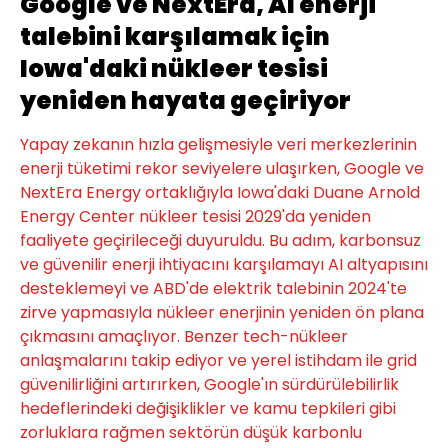
Google ve NextEra, AI enerji
talebini karşılamak için
Iowa'daki nükleer tesisi
yeniden hayata geçiriyor
Yapay zekanın hızla gelişmesiyle veri merkezlerinin
enerji tüketimi rekor seviyelere ulaşırken, Google ve
NextEra Energy ortaklığıyla Iowa'daki Duane Arnold
Energy Center nükleer tesisi 2029'da yeniden
faaliyete geçirileceği duyuruldu. Bu adım, karbonsuz
ve güvenilir enerji ihtiyacını karşılamayı AI altyapısını
desteklemeyi ve ABD'de elektrik talebinin 2024'te
zirve yapmasıyla nükleer enerjinin yeniden ön plana
çıkmasını amaçlıyor. Benzer tech-nükleer
anlaşmalarını takip ediyor ve yerel istihdam ile grid
güvenilirliğini artırırken, Google'ın sürdürülebilirlik
hedeflerindeki değişiklikler ve kamu tepkileri gibi
zorluklara rağmen sektörün düşük karbonlu