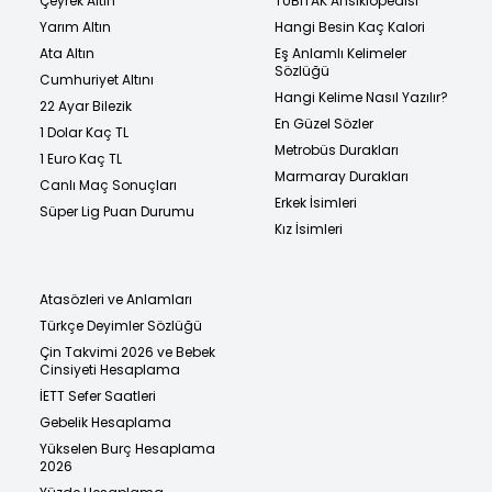
Çeyrek Altın
TÜBİTAK Ansiklopedisi
Yarım Altın
Hangi Besin Kaç Kalori
Ata Altın
Eş Anlamlı Kelimeler
Sözlüğü
Cumhuriyet Altını
Hangi Kelime Nasıl Yazılır?
22 Ayar Bilezik
En Güzel Sözler
1 Dolar Kaç TL
Metrobüs Durakları
1 Euro Kaç TL
Marmaray Durakları
Canlı Maç Sonuçları
Erkek İsimleri
Süper Lig Puan Durumu
Kız İsimleri
Atasözleri ve Anlamları
Türkçe Deyimler Sözlüğü
Çin Takvimi 2026 ve Bebek
Cinsiyeti Hesaplama
İETT Sefer Saatleri
Gebelik Hesaplama
Yükselen Burç Hesaplama
2026