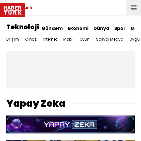
Canlı
Teknoloji
Gündem
Ekonomi
Dünya
Spor
Mag
Bilişim
Cihaz
İnternet
Mobil
Oyun
Sosyal Medya
Uygu
Yapay Zeka