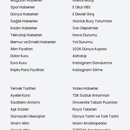
Magazin Haberleri
İstiklal Marşı
Spor Haberleri
E Okul VBS
Dünya Haberleri
E Devlet Giriş
Sağlık Haberleri
Günlük Burç Yorumları
Kadın Haberleri
Son Depremler
Teknoloji Haberleri
Hava Durumu
Memur ve Emekli Haberleri
Yol Durumu
Altın Fiyatları
2026 Dünya Kupası
Dolar Kuru
Astroloji
Euro Kuru
Instagram Dondurma
Kripto Para Fiyatları
Instagram Silme
Yemek Tarifleri
Video Haberler
Ayetel Kürsi
TDK Sözlük Anlamları
Saatlerin Anlamı
Üniversite Taban Puanları
Aşk Sözleri
Rüya Tabirleri
Günaydın Mesajları
Dünya Tarihi ve Türk Tarihi
Gram Altın
İslam Ansiklopedisi