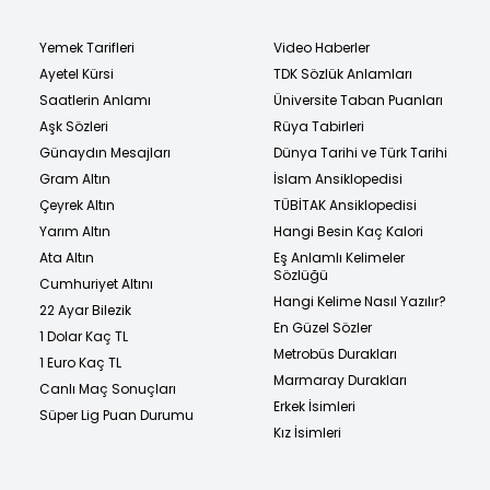
Yemek Tarifleri
Video Haberler
Ayetel Kürsi
TDK Sözlük Anlamları
Saatlerin Anlamı
Üniversite Taban Puanları
Aşk Sözleri
Rüya Tabirleri
Günaydın Mesajları
Dünya Tarihi ve Türk Tarihi
Gram Altın
İslam Ansiklopedisi
Çeyrek Altın
TÜBİTAK Ansiklopedisi
Yarım Altın
Hangi Besin Kaç Kalori
Ata Altın
Eş Anlamlı Kelimeler
Sözlüğü
Cumhuriyet Altını
Hangi Kelime Nasıl Yazılır?
22 Ayar Bilezik
En Güzel Sözler
1 Dolar Kaç TL
Metrobüs Durakları
1 Euro Kaç TL
Marmaray Durakları
Canlı Maç Sonuçları
Erkek İsimleri
Süper Lig Puan Durumu
Kız İsimleri