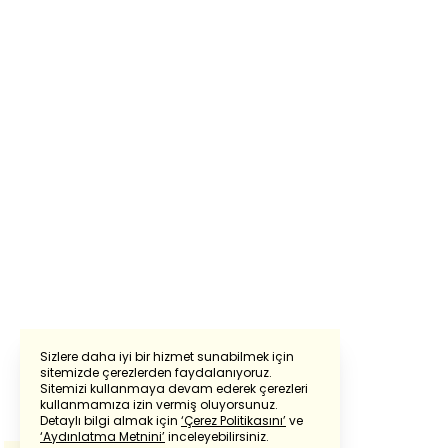
Sizlere daha iyi bir hizmet sunabilmek için
sitemizde çerezlerden faydalanıyoruz.
Sitemizi kullanmaya devam ederek çerezleri
Powered by
Translate
kullanmamıza izin vermiş oluyorsunuz.
Detaylı bilgi almak için
‘Çerez Politikasını’
ve
‘Aydınlatma Metnini’
inceleyebilirsiniz.