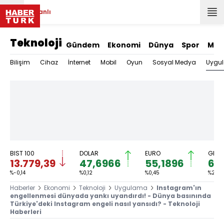
Canlı
Teknoloji
Gündem
Ekonomi
Dünya
Spor
Mag
Uygu
Bilişim
Cihaz
İnternet
Mobil
Oyun
Sosyal Medya
BIST 100
DOLAR
EURO
GRAM
13.779,39
47,6966
55,1896
6.
%-0,14
%0,12
%0,45
%2,59
Haberler
Ekonomi
Teknoloji
Uygulama
Instagram'ın
engellenmesi dünyada yankı uyandırdı! - Dünya basınında
Türkiye'deki Instagram engeli nasıl yansıdı? - Teknoloji
Haberleri