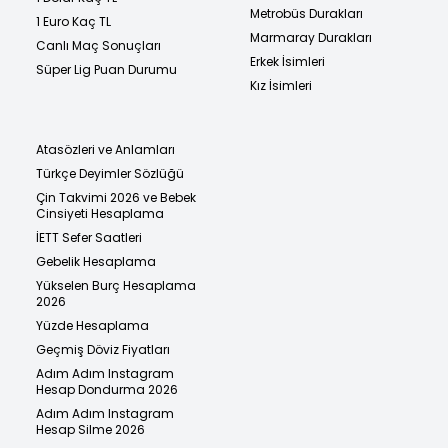
Metrobüs Durakları
1 Euro Kaç TL
Marmaray Durakları
Canlı Maç Sonuçları
Erkek İsimleri
Süper Lig Puan Durumu
Kız İsimleri
Atasözleri ve Anlamları
Türkçe Deyimler Sözlüğü
Çin Takvimi 2026 ve Bebek
Cinsiyeti Hesaplama
İETT Sefer Saatleri
Gebelik Hesaplama
Yükselen Burç Hesaplama
2026
Yüzde Hesaplama
Geçmiş Döviz Fiyatları
Adım Adım Instagram
Hesap Dondurma 2026
Adım Adım Instagram
Hesap Silme 2026