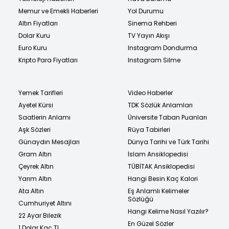
Memur ve Emekli Haberleri
Yol Durumu
Altın Fiyatları
Sinema Rehberi
Dolar Kuru
TV Yayın Akışı
Euro Kuru
Instagram Dondurma
Kripto Para Fiyatları
Instagram Silme
Yemek Tarifleri
Video Haberler
Ayetel Kürsi
TDK Sözlük Anlamları
Saatlerin Anlamı
Üniversite Taban Puanları
Aşk Sözleri
Rüya Tabirleri
Günaydın Mesajları
Dünya Tarihi ve Türk Tarihi
Gram Altın
İslam Ansiklopedisi
Çeyrek Altın
TÜBİTAK Ansiklopedisi
Yarım Altın
Hangi Besin Kaç Kalori
Ata Altın
Eş Anlamlı Kelimeler
Sözlüğü
Cumhuriyet Altını
Hangi Kelime Nasıl Yazılır?
22 Ayar Bilezik
En Güzel Sözler
1 Dolar Kaç TL