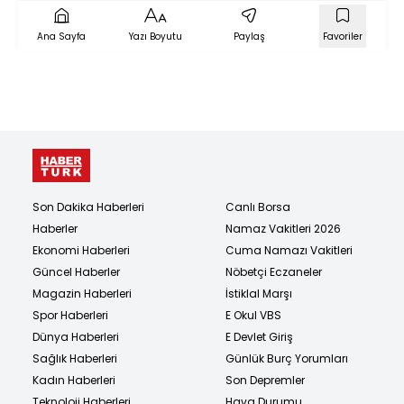
Ana Sayfa
Yazı Boyutu
Paylaş
Favoriler
Son Dakika Haberleri
Canlı Borsa
Haberler
Namaz Vakitleri 2026
Ekonomi Haberleri
Cuma Namazı Vakitleri
Güncel Haberler
Nöbetçi Eczaneler
Magazin Haberleri
İstiklal Marşı
Spor Haberleri
E Okul VBS
Dünya Haberleri
E Devlet Giriş
Sağlık Haberleri
Günlük Burç Yorumları
Kadın Haberleri
Son Depremler
Teknoloji Haberleri
Hava Durumu