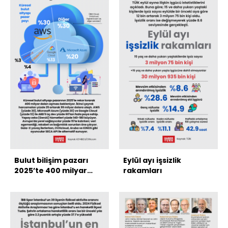
Bulut bilişim pazarı
Eylül ayı işsizlik
2025’te 400 milyar
rakamları
doları aşacak