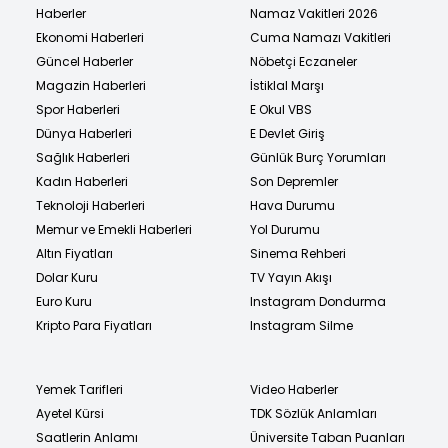
Haberler
Namaz Vakitleri 2026
Ekonomi Haberleri
Cuma Namazı Vakitleri
Güncel Haberler
Nöbetçi Eczaneler
Magazin Haberleri
İstiklal Marşı
Spor Haberleri
E Okul VBS
Dünya Haberleri
E Devlet Giriş
Sağlık Haberleri
Günlük Burç Yorumları
Kadın Haberleri
Son Depremler
Teknoloji Haberleri
Hava Durumu
Memur ve Emekli Haberleri
Yol Durumu
Altın Fiyatları
Sinema Rehberi
Dolar Kuru
TV Yayın Akışı
Euro Kuru
Instagram Dondurma
Kripto Para Fiyatları
Instagram Silme
Yemek Tarifleri
Video Haberler
Ayetel Kürsi
TDK Sözlük Anlamları
Saatlerin Anlamı
Üniversite Taban Puanları