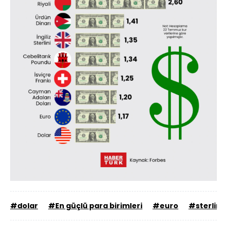
#dolar
#En güçlü para birimleri
#euro
#sterlin