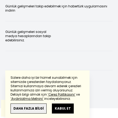
Günlük gelişmeleri takip edebilmek için habertürk uygulamasını
indirin
Günlük gelişmeleri sosyal
medya hesaplarından takip
edebilirsiniz.
Sizlere daha iyi bir hizmet sunabilmek için
sitemizde çerezlerden faydalanıyoruz.
Sitemizi kullanmaya devam ederek çerezleri
Powered by
Translate
kullanmamıza izin vermiş oluyorsunuz.
Detaylı bilgi almak için
‘Çerez Politikasını’
ve
‘Aydınlatma Metnini’
inceleyebilirsiniz.
Bu çeviride
Google Translete
kullanılmıştır.
Anlam ve çeviri hatalarından
haberturk.com
DAHA FAZLA BİLGİ
KABUL ET
sorumlu değildir.