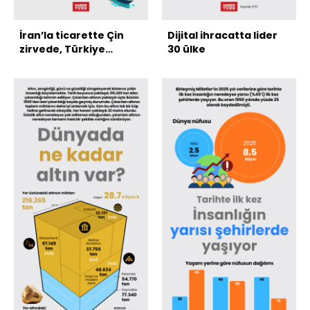
İran’la ticarette Çin
Dijital ihracatta lider
zirvede, Türkiye
30 ülke
üçüncü