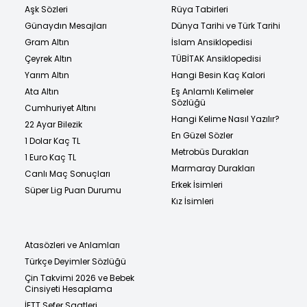
Aşk Sözleri
Rüya Tabirleri
Günaydın Mesajları
Dünya Tarihi ve Türk Tarihi
Gram Altın
İslam Ansiklopedisi
Çeyrek Altın
TÜBİTAK Ansiklopedisi
Yarım Altın
Hangi Besin Kaç Kalori
Ata Altın
Eş Anlamlı Kelimeler
Sözlüğü
Cumhuriyet Altını
Hangi Kelime Nasıl Yazılır?
22 Ayar Bilezik
En Güzel Sözler
1 Dolar Kaç TL
Metrobüs Durakları
1 Euro Kaç TL
Marmaray Durakları
Canlı Maç Sonuçları
Erkek İsimleri
Süper Lig Puan Durumu
Kız İsimleri
Atasözleri ve Anlamları
Türkçe Deyimler Sözlüğü
Çin Takvimi 2026 ve Bebek
Cinsiyeti Hesaplama
İETT Sefer Saatleri